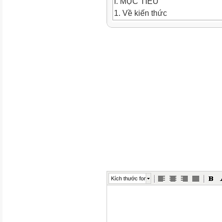
I. MỤC TIÊU
1. Về kiến thức
Sau bài học này, HS sẽ:
-
Nêu được một số truyền thống
-
Nhận biết được giá trị các tru
-
Kể được một số biểu hiện của l
Nam.
Kích thước font
-
Đánh giá được hành vi, việc 