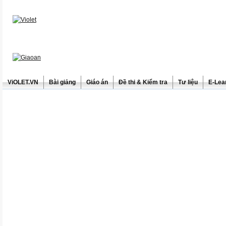
ViOLET.VN
Bài giảng
Giáo án
Đề thi & Kiểm tra
Tư liệu
E-Lea