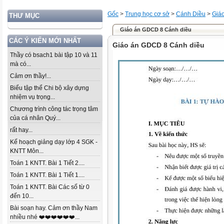
Gốc
>
Trung học cơ sở
>
Cánh Diều
>
Giá
THƯ MỤC
Giáo án GDCD 8 Cánh diều
CÁC Ý KIẾN MỚI NHẤT
Giáo án GDCD 8 Cánh diều
Thầy có bsach1 bài tập 10 và 11
mà có...
Cảm ơn thầy!...
Biểu tập thể Chi bộ xây dựng
nhiệm vụ trọng...
Chương trình công tác trọng tâm
của cá nhân Quý...
rất hay...
Kế hoạch giảng dạy lớp 4 SGK -
KNTT Môn...
Toán 1 KNTT. Bài 1 Tiết 2....
Toán 1 KNTT. Bài 1 Tiết 1....
Toán 1 KNTT. Bài Các số từ 0
đến 10...
Bài soạn hay. Cảm ơn thầy Nam
nhiều nhé ❤️❤️❤️❤️❤️❤️...