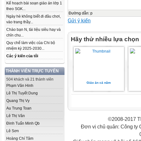
Kế hoạch bài soạn giáo án lớp 1
theo SGK...
Đường dẫn
:
p
Ngày hè không biết đi đâu chơi,
Gửi ý kiến
vào trang thầy...
Chào bạn N, tài liệu siêu hay và
chỉn chu...
Hãy thử nhiều lựa chọn
Quy chế làm việc của Chi bộ
nhiệm kỳ 2025-2030...
Các ý kiến của tôi
THÀNH VIÊN TRỰC TUYẾN
504 khách và 21 thành viên
Giáo án cả năm
Phạm Văn Hinh
Lê Thị Tuyết Dung
Quang Thị Vy
Au Trung Toan
Lê Thị Vân
©2008-2017 Th
Đinh Tuấn Minh Qb
Đơn vị chủ quản: Công ty
Lê Sơn
Hoàng Chí Tâm