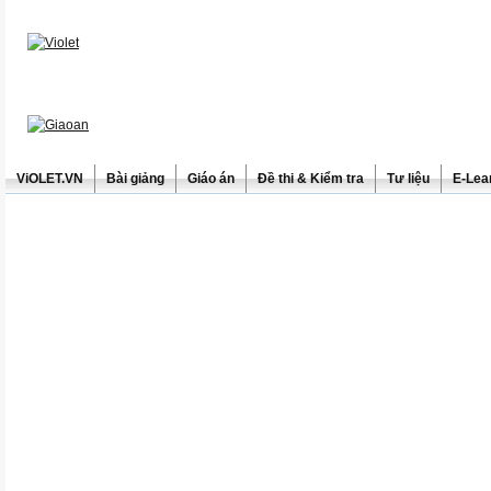
ViOLET.VN
Bài giảng
Giáo án
Đề thi & Kiểm tra
Tư liệu
E-Lea