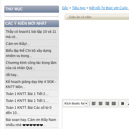
Gốc
>
Tiểu học
>
Kết nối Tri thức với Cuộc
THƯ MỤC
Giáo án cả năm
CÁC Ý KIẾN MỚI NHẤT
Thầy có bsach1 bài tập 10 và 11
mà có...
Cảm ơn thầy!...
Biểu tập thể Chi bộ xây dựng
nhiệm vụ trọng...
Chương trình công tác trọng tâm
của cá nhân Quý...
rất hay...
Kế hoạch giảng dạy lớp 4 SGK -
KNTT Môn...
Toán 1 KNTT. Bài 1 Tiết 2....
Toán 1 KNTT. Bài 1 Tiết 1....
Kích thước font
Toán 1 KNTT. Bài Các số từ 0
đến 10...
Bài soạn hay. Cảm ơn thầy Nam
nhiều nhé ❤️❤️❤️❤️❤️❤️...