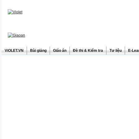
ViOLET.VN
Bài giảng
Giáo án
Đề thi & Kiểm tra
Tư liệu
E-Lea