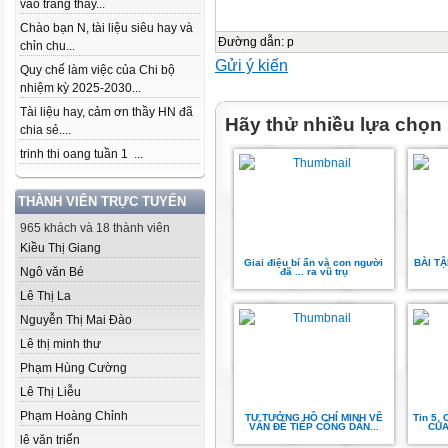
vào trang thầy...
Chào bạn N, tài liệu siêu hay và
Đường dẫn
:
p
chỉn chu...
Gửi ý kiến
Quy chế làm việc của Chi bộ
nhiệm kỳ 2025-2030...
Tài liệu hay, cảm ơn thầy HN đã
Hãy thử nhiều lựa chọn
chia sẻ....
trinh thi oang tuần 1 ...
THÀNH VIÊN TRỰC TUYẾN
965 khách và 18 thành viên
Kiều Thị Giang
Giai điệu bí ẩn và con người
BÀI T
Ngô văn Bé
đã ... ra vũ trụ
Lê Thị La
Nguyễn Thị Mai Đào
Lê thị minh thư
Phạm Hùng Cường
Lê Thị Liễu
Phạm Hoàng Chỉnh
TƯ TƯỞNG HỒ CHÍ MINH VỀ
Tin 5_
VẤN ĐỀ TIẾP CÔNG DÂN...
CỦA
lê văn triển