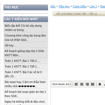
Gốc
>
Tiểu học
>
Cánh Diều
>
Lớp 1
>
Toá
THƯ MỤC
HỒ CHÍ MINH TOÀN TẬP - TẬP 12
CÁC Ý KIẾN MỚI NHẤT
Biểu tập thể Chi bộ xây dựng
nhiệm vụ trọng...
Chương trình công tác trọng tâm
của cá nhân Quý...
rất hay...
Kế hoạch giảng dạy lớp 4 SGK -
KNTT Môn...
Toán 1 KNTT. Bài 1 Tiết 2....
Toán 1 KNTT. Bài 1 Tiết 1....
Toán 1 KNTT. Bài Các số từ 0
đến 10...
Bài soạn hay. Cảm ơn thầy Nam
Kích thước font
nhiều nhé ❤️❤️❤️❤️❤️❤️...
Kế hoạch bài soạn giáo án lớp 1
theo SGK...
Ngày hè không biết đi đâu chơi,