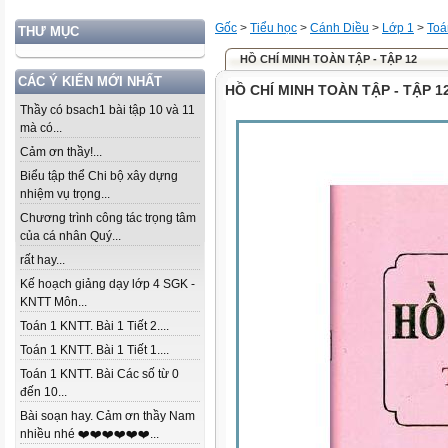
Gốc
>
Tiểu học
>
Cánh Diều
>
Lớp 1
>
Toá
THƯ MỤC
HỒ CHÍ MINH TOÀN TẬP - TẬP 12
CÁC Ý KIẾN MỚI NHẤT
HỒ CHÍ MINH TOÀN TẬP - TẬP 1
Thầy có bsach1 bài tập 10 và 11
mà có...
Cảm ơn thầy!...
Biểu tập thể Chi bộ xây dựng
nhiệm vụ trọng...
Chương trình công tác trọng tâm
của cá nhân Quý...
rất hay...
Kế hoạch giảng dạy lớp 4 SGK -
KNTT Môn...
Toán 1 KNTT. Bài 1 Tiết 2....
Toán 1 KNTT. Bài 1 Tiết 1....
Toán 1 KNTT. Bài Các số từ 0
đến 10...
Bài soạn hay. Cảm ơn thầy Nam
nhiều nhé ❤️❤️❤️❤️❤️❤️...