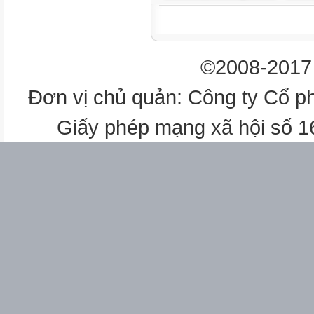
Tr−ëng ban
Ph¹m Hång Ch−¬ng
©2008-2017 
Phã Tr−ëng ban
Đơn vị chủ quản: Công ty Cổ p
NguyÔn Kh¸nh BËt
Giấy phép mạng xã hội số 
ñy viªn
NguyÔn Duy Hïng
ñy viªn
nhãm x©y dùng b¶n th¶o tËp 
TRÇN MINH TR¦ëNG
Tr−ëng nhãm