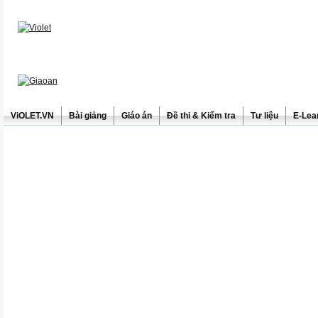
ViOLET.VN
Bài giảng
Giáo án
Đề thi & Kiểm tra
Tư liệu
E-Lea