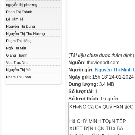
nguyễn thị phương
Phan Thị Thành
Lê Tâm Tè
Nguyễn Thị Dung
Nguyễn Thị Thu Hương
Phạm Thị Hồng
Ngô Thị Mùi
(
Tài liệu chưa được thẩm định
)
Giang Thanh
Nguồn:
thuvienpdf.com
Vuu Truc Nhu
Người gửi:
Nguyễn Thị Minh 
Nguyễn Thị Yến
Ngày gửi:
15h:18' 24-01-2024
Phạm Thị Loan
Dung lượng:
3.4 MB
Số lượt tải:
1
Số lượt thích:
0 người
KH¤NG Cã G× QUý H¥N §éC L
Hå CHÝ MINH TOµN TËP
XUÊT B¶N LÇN THø BA