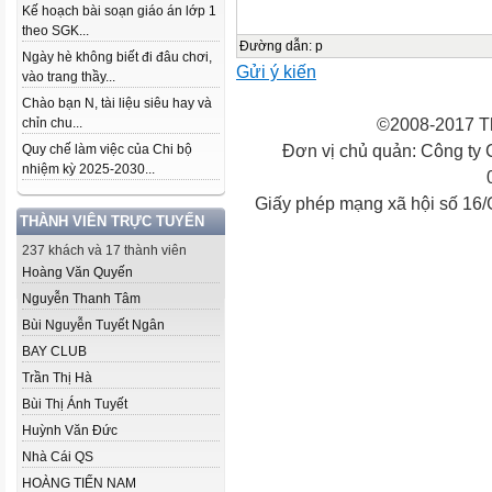
Kế hoạch bài soạn giáo án lớp 1
theo SGK...
Đường dẫn
:
p
Ngày hè không biết đi đâu chơi,
Gửi ý kiến
vào trang thầy...
Chào bạn N, tài liệu siêu hay và
©2008-2017 Th
chỉn chu...
Đơn vị chủ quản: Công ty
Quy chế làm việc của Chi bộ
nhiệm kỳ 2025-2030...
Giấy phép mạng xã hội số 16
THÀNH VIÊN TRỰC TUYẾN
237 khách và 17 thành viên
Hoàng Văn Quyến
Nguyễn Thanh Tâm
Bùi Nguyễn Tuyết Ngân
BAY CLUB
Trần Thị Hà
Bùi Thị Ánh Tuyết
Huỳnh Văn Đức
Nhà Cái QS
HOÀNG TIẾN NAM