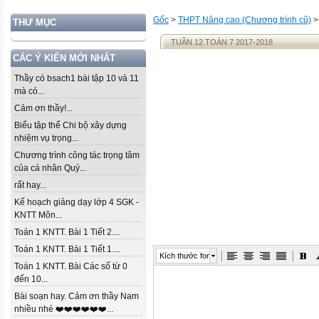
Gốc
>
THPT Nâng cao (Chương trình cũ)
THƯ MỤC
TUẦN 12 TOÁN 7 2017-2018
CÁC Ý KIẾN MỚI NHẤT
Thầy có bsach1 bài tập 10 và 11
mà có...
Cảm ơn thầy!...
Biểu tập thể Chi bộ xây dựng
nhiệm vụ trọng...
Chương trình công tác trọng tâm
của cá nhân Quý...
rất hay...
Kế hoạch giảng dạy lớp 4 SGK -
KNTT Môn...
Toán 1 KNTT. Bài 1 Tiết 2....
Toán 1 KNTT. Bài 1 Tiết 1....
Kích thước font
Toán 1 KNTT. Bài Các số từ 0
đến 10...
Bài soạn hay. Cảm ơn thầy Nam
nhiều nhé ❤️❤️❤️❤️❤️❤️...