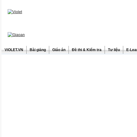
ViOLET.VN
Bài giảng
Giáo án
Đề thi & Kiểm tra
Tư liệu
E-Lea