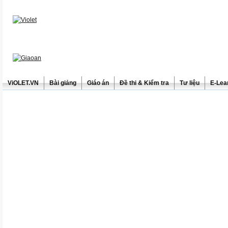
ViOLET.VN
Bài giảng
Giáo án
Đề thi & Kiểm tra
Tư liệu
E-Lea