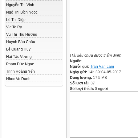
Nguyễn Thị Vinh
Ngô Thị Bích Ngọc
Lê Thị Diệp
Vic To Ry
Vũ Thị Thu Hường
Huỳnh Bảo Châu
Lê Quang Huy
(
Tài liệu chưa được thẩm định
)
Hải Tặc Vương
Nguồn:
Phạm Đức Ngọc
Người gửi:
Trần Văn Lâm
Trịnh Hoàng Yến
Ngày gửi:
14h:39' 04-05-2017
Dung lượng:
17.5 MB
Nhoc Vo Danh
Số lượt tải:
37
Số lượt thích:
0 người