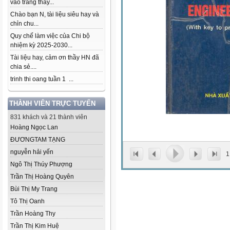
vào trang thầy...
Chào bạn N, tài liệu siêu hay và
chỉn chu...
Quy chế làm việc của Chi bộ
nhiệm kỳ 2025-2030...
Tài liệu hay, cảm ơn thầy HN đã
chia sẻ....
trinh thi oang tuần 1 ...
THÀNH VIÊN TRỰC TUYẾN
831 khách và 21 thành viên
Hoàng Ngọc Lan
ĐƯƠNGTAM TẠNG
nguyễn hải yến
1
Ngô Thị Thúy Phượng
Trần Thị Hoàng Quyên
Bùi Thị My Trang
Tô Thị Oanh
Trần Hoàng Thy
Trần Thị Kim Huệ