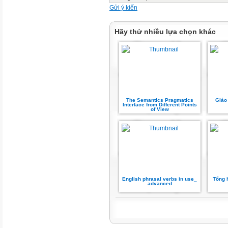
Gửi ý kiến
Hãy thử nhiều lựa chọn khác
The Semantics Pragmatics
Giáo 
Interface from Different Points
of View
English phrasal verbs in use_
Tổng 
advanced