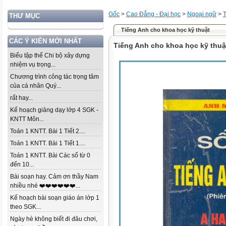
Gốc
>
Cao Đẳng - Đại học
>
Ngoại ngữ
>
THƯ MỤC
Tiếng Anh cho khoa học kỹ thuật
CÁC Ý KIẾN MỚI NHẤT
Tiếng Anh cho khoa học kỹ thuậ
Biểu tập thể Chi bộ xây dựng
nhiệm vụ trọng...
Chương trình công tác trọng tâm
của cá nhân Quý...
rất hay...
Kế hoạch giảng dạy lớp 4 SGK -
KNTT Môn...
Toán 1 KNTT. Bài 1 Tiết 2....
Toán 1 KNTT. Bài 1 Tiết 1....
Toán 1 KNTT. Bài Các số từ 0
đến 10...
Bài soạn hay. Cảm ơn thầy Nam
nhiều nhé ❤️❤️❤️❤️❤️❤️...
Kế hoạch bài soạn giáo án lớp 1
theo SGK...
Ngày hè không biết đi đâu chơi,