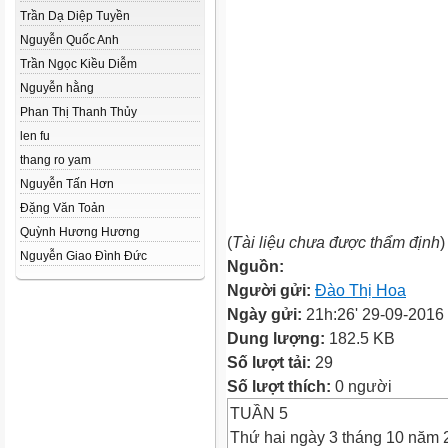
Trần Dạ Diệp Tuyền
Nguyễn Quốc Anh
Trần Ngọc Kiều Diễm
Nguyễn hằng
Phan Thị Thanh Thủy
len fu
thang ro yam
Nguyễn Tấn Hơn
Đặng Văn Toản
Quỳnh Hương Hương
(
Tài liệu chưa được thẩm định
)
Nguyễn Giao Đình Đức
Nguồn:
Người gửi:
Đào Thị Hoa
Ngày gửi:
21h:26' 29-09-2016
Dung lượng:
182.5 KB
Số lượt tải:
29
Số lượt thích:
0 người
TUẦN 5
Thứ hai ngày 3 tháng 10 năm 