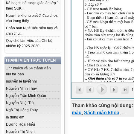
Kế hoạch bài soạn giáo án lớp 1
theo SGK...
Ngày hè không biết đi đâu chơi,
vào trang thầy...
Chào bạn N, tài liệu siêu hay và
chỉn chu...
Quy chế làm việc của Chi bộ
nhiệm kỳ 2025-2030...
THÀNH VIÊN TRỰC TUYẾN
177 khách và 64 thành viên
bùi thị loan
nguyễn lê tuyết nhi
Nguyễn Minh Thuỳ
1
Nguyễn Trần Minh Quân
Nguyễn Nhật Trà
Tham khảo cùng nội dung:
Ngô Thị Hồng Thúy
mẫu
,
Sách giáo khoa
,
...
la dung em
Dương Hoài Hiếu
Nguyễn Thị Nhện