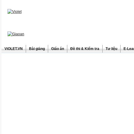
ViOLET.VN
Bài giảng
Giáo án
Đề thi & Kiểm tra
Tư liệu
E-Lea