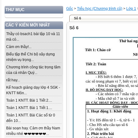
Gốc
>
Tiểu học (Chương trình cũ)
>
Lớp 1
THƯ MỤC
Số 6
CÁC Ý KIẾN MỚI NHẤT
Số 6
Thầy có bsach1 bài tập 10 và 11
mà có...
Cảm ơn thầy!...
Biểu tập thể Chi bộ xây dựng
nhiệm vụ trọng...
Chương trình công tác trọng tâm
của cá nhân Quý...
rất hay...
Kế hoạch giảng dạy lớp 4 SGK -
KNTT Môn...
Toán 1 KNTT. Bài 1 Tiết 2....
Toán 1 KNTT. Bài 1 Tiết 1....
Toán 1 KNTT. Bài Các số từ 0
đến 10...
Bài soạn hay. Cảm ơn thầy Nam
nhiều nhé ❤️❤️❤️❤️❤️❤️...