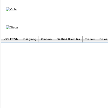
ViOLET.VN
Bài giảng
Giáo án
Đề thi & Kiểm tra
Tư liệu
E-Lea