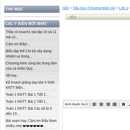
Gốc
>
Tiểu học (Chương trình cũ)
>
Lớp 1
THƯ MỤC
Số 6
CÁC Ý KIẾN MỚI NHẤT
Thầy có bsach1 bài tập 10 và 11
mà có...
Cảm ơn thầy!...
Biểu tập thể Chi bộ xây dựng
nhiệm vụ trọng...
Chương trình công tác trọng tâm
của cá nhân Quý...
rất hay...
Kế hoạch giảng dạy lớp 4 SGK -
KNTT Môn...
Toán 1 KNTT. Bài 1 Tiết 2....
Toán 1 KNTT. Bài 1 Tiết 1....
Kích thước font
Toán 1 KNTT. Bài Các số từ 0
đến 10...
Bài soạn hay. Cảm ơn thầy Nam
nhiều nhé ❤️❤️❤️❤️❤️❤️...