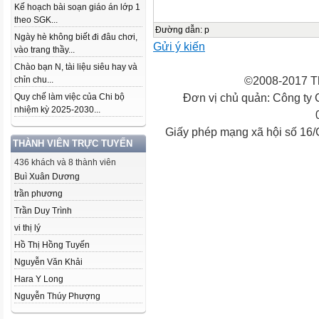
Kế hoạch bài soạn giáo án lớp 1
theo SGK...
Đường dẫn
:
p
Ngày hè không biết đi đâu chơi,
Gửi ý kiến
vào trang thầy...
Chào bạn N, tài liệu siêu hay và
©2008-2017 Th
chỉn chu...
Đơn vị chủ quản: Công ty
Quy chế làm việc của Chi bộ
nhiệm kỳ 2025-2030...
Giấy phép mạng xã hội số 16
THÀNH VIÊN TRỰC TUYẾN
436 khách và 8 thành viên
Buì Xuân Dương
trần phương
Trần Duy Trình
vi thị lý
Hồ Thị Hồng Tuyến
Nguyễn Văn Khải
Hara Y Long
Nguyễn Thúy Phượng