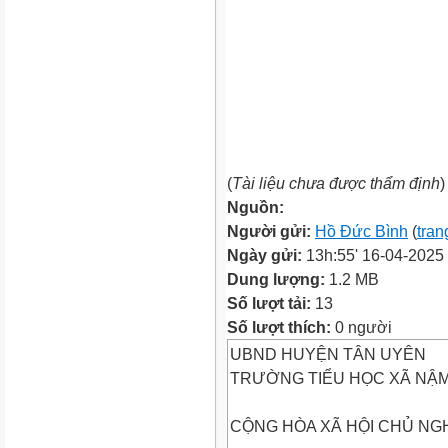
(
Tài liệu chưa được thẩm định
)
Nguồn:
Người gửi:
Hồ Đức Bình
(
tran
Ngày gửi:
13h:55' 16-04-2025
Dung lượng:
1.2 MB
Số lượt tải:
13
Số lượt thích:
0 người
UBND HUYỆN TÂN UYÊN
TRƯỜNG TIỂU HỌC XÃ NẬ
CỘNG HÒA XÃ HỘI CHỦ NGH