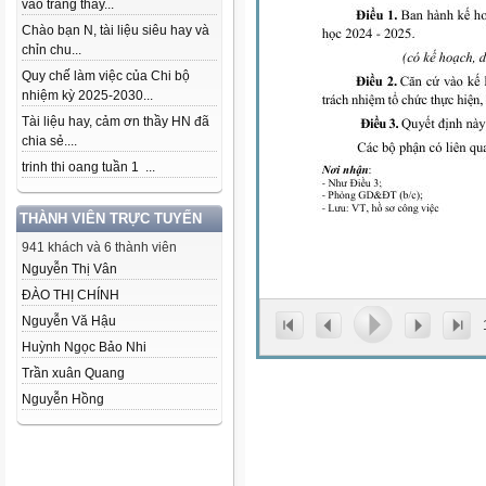
vào trang thầy...
Chào bạn N, tài liệu siêu hay và
chỉn chu...
Quy chế làm việc của Chi bộ
nhiệm kỳ 2025-2030...
Tài liệu hay, cảm ơn thầy HN đã
chia sẻ....
trinh thi oang tuần 1 ...
THÀNH VIÊN TRỰC TUYẾN
941 khách và 6 thành viên
Nguyễn Thị Vân
ĐÀO THỊ CHÍNH
Nguyễn Vă Hậu
Huỳnh Ngọc Bảo Nhi
Trần xuân Quang
Nguyễn Hồng