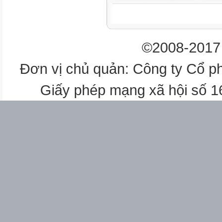
- Như Điều 3;
- Phòng GD&ĐT (b/c);
- Lưu: VT, hồ sơ công việc
©2008-2017 
HIỆU TRƯỞNG
Đơn vị chủ quản: Công ty Cổ p
Hồ Đức Bình
Giấy phép mạng xã hội số 
2
UBND HUYỆN TÂN UYÊN
TRƯỜNG TIỂU HỌC XÃ NẬ
CỘNG HÒA XÃ HỘI CHỦ NGH
Độc lập – Tự do – Hạnh Phúc
KẾ HOẠCH
Thanh tra năm học 2024 - 202