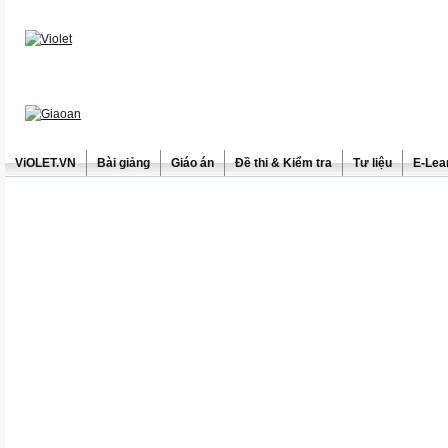
ViOLET.VN
Bài giảng
Giáo án
Đề thi & Kiểm tra
Tư liệu
E-Lea