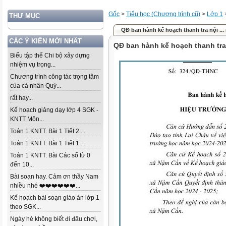
Gốc
>
Tiểu học (Chương trình cũ)
>
Lớp 1
THƯ MỤC
QĐ ban hành kế hoạch thanh tra nội ..
CÁC Ý KIẾN MỚI NHẤT
QĐ ban hành kế hoạch thanh tra
Biểu tập thể Chi bộ xây dựng
nhiệm vụ trọng...
Chương trình công tác trọng tâm
của cá nhân Quý...
rất hay...
Kế hoạch giảng dạy lớp 4 SGK -
KNTT Môn...
Toán 1 KNTT. Bài 1 Tiết 2....
Toán 1 KNTT. Bài 1 Tiết 1....
Toán 1 KNTT. Bài Các số từ 0
đến 10...
Bài soạn hay. Cảm ơn thầy Nam
nhiều nhé ❤️❤️❤️❤️❤️❤️...
Kế hoạch bài soạn giáo án lớp 1
theo SGK...
Ngày hè không biết đi đâu chơi,