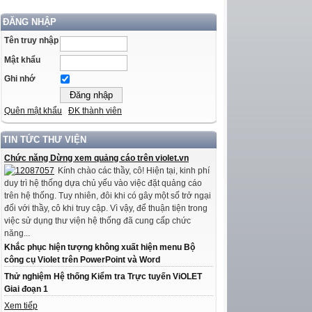
ĐĂNG NHẬP
Tên truy nhập
Mật khẩu
Ghi nhớ
Quên mật khẩu
ĐK thành viên
TIN TỨC THƯ VIỆN
Chức năng Dừng xem quảng cáo trên violet.vn
Kính chào các thầy, cô! Hiện tại, kinh phí
duy trì hệ thống dựa chủ yếu vào việc đặt quảng cáo
trên hệ thống. Tuy nhiên, đôi khi có gây một số trở ngại
đối với thầy, cô khi truy cập. Vì vậy, để thuận tiện trong
việc sử dụng thư viện hệ thống đã cung cấp chức
năng...
Khắc phục hiện tượng không xuất hiện menu Bộ
công cụ Violet trên PowerPoint và Word
Thử nghiệm Hệ thống Kiểm tra Trực tuyến ViOLET
Giai đoạn 1
Xem tiếp