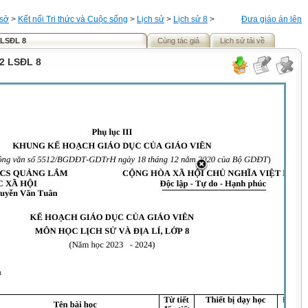
 sở
>
Kết nối Tri thức và Cuộc sống
>
Lịch sử
>
Lịch sử 8
>
Đưa giáo án lên
 LSĐL 8
Cùng tác giả
Lịch sử tải về
2 LSĐL 8