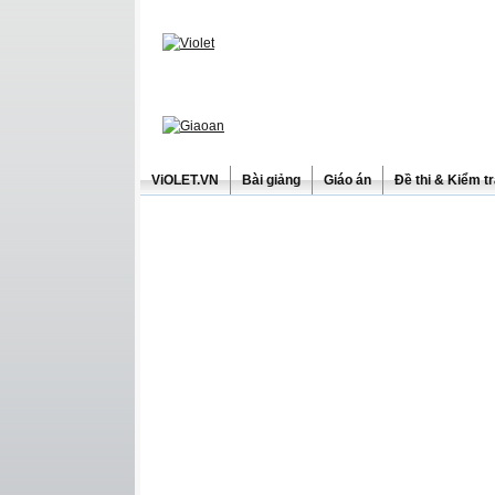
ViOLET.VN
Bài giảng
Giáo án
Đề thi & Kiểm t