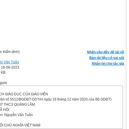
ợc thẩm định
)
Nhấn vào đây để tải về
Báo tài liệu có sai sót
n Văn Tuân
Nhắn tin cho tác giả
' 18-08-2023
6 KB
gười
H GIÁO DỤC CỦA GIÁO VIÊN
văn số 5512/BGDĐT-GDTrH ngày 18 tháng 12 năm 2020 của Bộ GDĐT)
BT THCS QUẢNG LÂM
Ã HỘI
iên: Nguyễn Văn Tuân
ỘI CHỦ NGHĨA VIỆT NAM