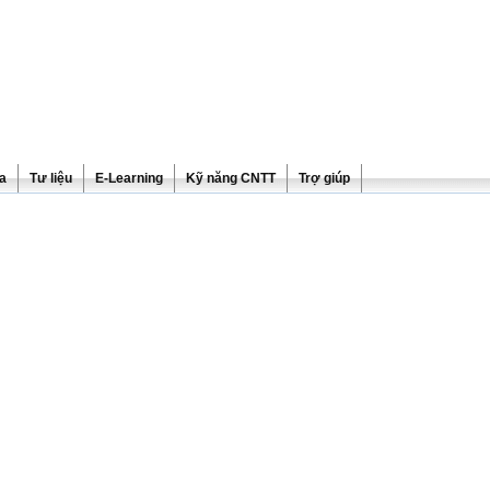
ra
Tư liệu
E-Learning
Kỹ năng CNTT
Trợ giúp