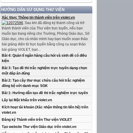
HƯỚNG DẪN SỬ DỤNG THƯ VIỆN
Xác thực Thông tin thành viên trên violet.vn
Sau khi đã đăng ký thành công và trở
thành thành viên của Thư viện trực tuyến, nếu bạn
muốn tạo trang riêng cho Trường, Phòng Giáo dục, Sở
Giáo dục, cho cá nhân mình hay bạn muốn soạn thảo
bài giảng điện tử trực tuyến bằng công cụ soạn thảo
bài giảng ViOLET, bạn...
Bài 4: Quản lí ngân hàng câu hỏi và sinh đề có điều
kiện
Bài 3: Tạo đề thi trắc nghiệm trực tuyến dạng chọn
một đáp án đúng
Bài 2: Tạo cây thư mục chứa câu hỏi trắc nghiệm
đồng bộ với danh mục SGK
Bài 1: Hướng dẫn tạo đề thi trắc nghiệm trực tuyến
Lấy lại Mật khẩu trên violet.vn
Kích hoạt tài khoản (Xác nhận thông tin liên hệ) trên
violet.vn
Đăng ký Thành viên trên Thư viện ViOLET
Tạo website Thư viện Giáo dục trên violet.vn