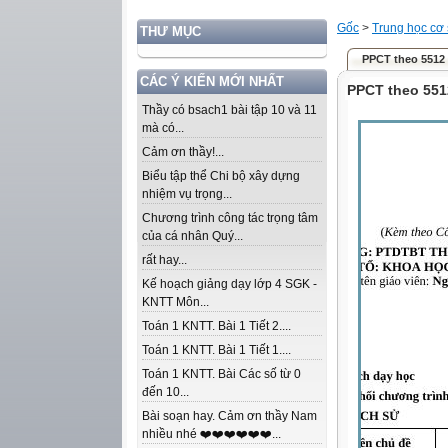
Gốc
>
Trung học cơ
THƯ MỤC
PPCT theo 5512
CÁC Ý KIẾN MỚI NHẤT
PPCT theo 551
Thầy có bsach1 bài tập 10 và 11
mà có...
Cảm ơn thầy!...
Biểu tập thể Chi bộ xây dựng
nhiệm vụ trọng...
Chương trình công tác trọng tâm
của cá nhân Quý...
rất hay...
Kế hoạch giảng dạy lớp 4 SGK -
KNTT Môn...
Toán 1 KNTT. Bài 1 Tiết 2....
Toán 1 KNTT. Bài 1 Tiết 1....
Toán 1 KNTT. Bài Các số từ 0
đến 10...
Bài soạn hay. Cảm ơn thầy Nam
nhiều nhé ❤️❤️❤️❤️❤️❤️...