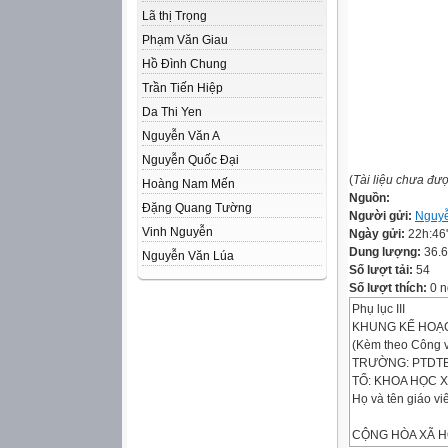
Lã thị Trọng
Phạm Văn Giau
Hồ Đình Chung
Trần Tiến Hiệp
Da Thi Yen
Nguyễn Văn A
Nguyễn Quốc Đại
(
Tài liệu chưa đư
Hoàng Nam Mến
Nguồn:
Đặng Quang Tường
Người gửi:
Nguyễ
Vinh Nguyễn
Ngày gửi:
22h:46
Dung lượng:
36.
Nguyễn Văn Lúa
Số lượt tải:
54
Số lượt thích:
0 n
Phụ lục III
KHUNG KẾ HOẠC
(Kèm theo Công 
TRƯỜNG: PTDT
TỔ: KHOA HỌC X
Họ và tên giáo v
CỘNG HÒA XÃ H