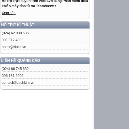
Hỗ trợ trực tuyến trên violet.vn bằng Phần mềm điều
khiển máy tính từ xa TeamViewer
Xem tiếp
HỖ TRỢ KĨ THUẬT
(024) 62 930 536
091 912 4899
hotro@violet.vn
LIÊN HỆ QUẢNG CÁO
(024) 66 745 632
096 181 2005
contact@bachkim.vn