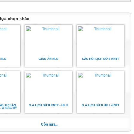
iành độc lập của 13 thuộc địa Anh ở Bắc
ỹ.
 lựa chọn khác
tư sản Pháp cuối thế kỉ
công nghiệp (nửa sau thế
 NLS
GIÁO ÁN NLS
CÂU HỎI LỊCH SỬ 8 KNTT
 kỉ XIX).
ài 4. Đông Nam Á từ nửa sau thế kỉ XVI
 giữa thế kỉ XIX.
NG TƯ SẢN
G.A LỊCH SỬ 8 KNTT - HK II
G.A LỊCH SỬ 8 HK I -KNTT
.. Ở BẮC MỸ
Còn nữa...