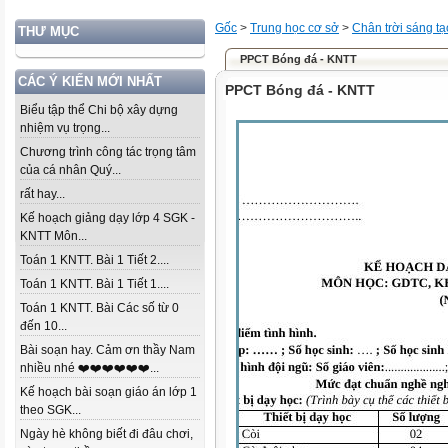
Gốc
>
Trung học cơ sở
>
Chân trời sáng tạ
THƯ MỤC
PPCT Bóng đá - KNTT
CÁC Ý KIẾN MỚI NHẤT
PPCT Bóng đá - KNTT
Biểu tập thể Chi bộ xây dựng
nhiệm vụ trọng...
Chương trình công tác trọng tâm
của cá nhân Quý...
rất hay...
Kế hoạch giảng dạy lớp 4 SGK -
KNTT Môn...
Toán 1 KNTT. Bài 1 Tiết 2....
Toán 1 KNTT. Bài 1 Tiết 1....
Toán 1 KNTT. Bài Các số từ 0
đến 10...
Bài soạn hay. Cảm ơn thầy Nam
nhiều nhé ❤️❤️❤️❤️❤️❤️...
Kế hoạch bài soạn giáo án lớp 1
theo SGK...
Ngày hè không biết đi đâu chơi,