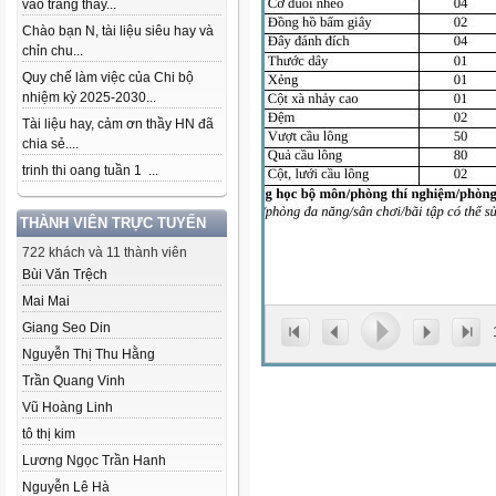
vào trang thầy...
Chào bạn N, tài liệu siêu hay và
chỉn chu...
Quy chế làm việc của Chi bộ
nhiệm kỳ 2025-2030...
Tài liệu hay, cảm ơn thầy HN đã
chia sẻ....
trinh thi oang tuần 1 ...
THÀNH VIÊN TRỰC TUYẾN
722 khách và 11 thành viên
Bùi Văn Trệch
Mai Mai
Giang Seo Din
Nguyễn Thị Thu Hằng
Trần Quang Vinh
Vũ Hoàng Linh
tô thị kim
Lương Ngọc Trần Hanh
Nguyễn Lê Hà