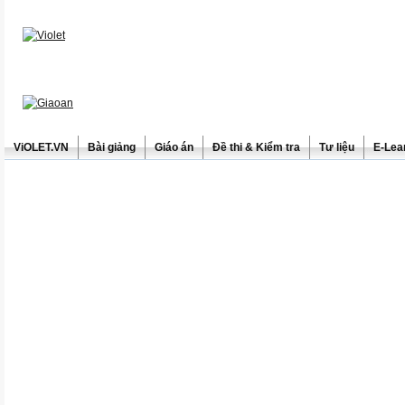
ViOLET.VN
Bài giảng
Giáo án
Đề thi & Kiểm tra
Tư liệu
E-Lea