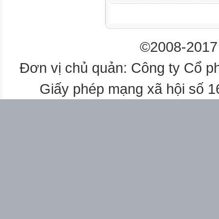
15 tiết
6
Xẻng
©2008-2017 
01
15 tiết
Đơn vị chủ quản: Công ty Cổ p
7
Cột xà nhảy cao
Giấy phép mạng xã hội số 
01
15 tiết
8
Đệm
02
15 tiết
9
Vượt cầu lông
50
25 tiết
10