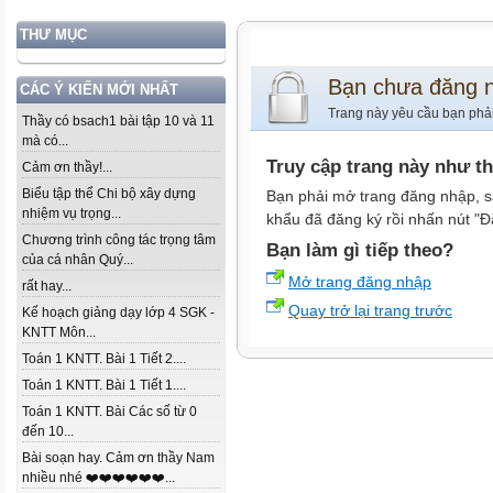
THƯ MỤC
Bạn chưa đăng 
CÁC Ý KIẾN MỚI NHẤT
Trang này yêu cầu bạn phả
Thầy có bsach1 bài tập 10 và 11
mà có...
Truy cập trang này như t
Cảm ơn thầy!...
Biểu tập thể Chi bộ xây dựng
Bạn phải mở trang đăng nhập, s
nhiệm vụ trọng...
khẩu đã đăng ký rồi nhấn nút "Đ
Chương trình công tác trọng tâm
Bạn làm gì tiếp theo?
của cá nhân Quý...
Mở trang đăng nhập
rất hay...
Quay trở lại trang trước
Kế hoạch giảng dạy lớp 4 SGK -
KNTT Môn...
Toán 1 KNTT. Bài 1 Tiết 2....
Toán 1 KNTT. Bài 1 Tiết 1....
Toán 1 KNTT. Bài Các số từ 0
đến 10...
Bài soạn hay. Cảm ơn thầy Nam
nhiều nhé ❤️❤️❤️❤️❤️❤️...