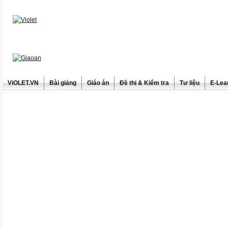
ViOLET.VN
Bài giảng
Giáo án
Đề thi & Kiểm tra
Tư liệu
E-Lea