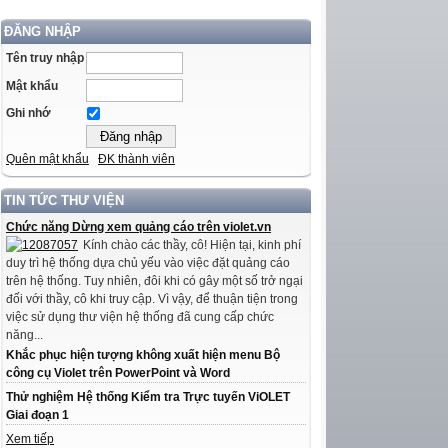
ĐĂNG NHẬP
Tên truy nhập
Mật khẩu
Ghi nhớ
Quên mật khẩu
ĐK thành viên
TIN TỨC THƯ VIỆN
Chức năng Dừng xem quảng cáo trên violet.vn
Kính chào các thầy, cô! Hiện tại, kinh phí
duy trì hệ thống dựa chủ yếu vào việc đặt quảng cáo
trên hệ thống. Tuy nhiên, đôi khi có gây một số trở ngại
đối với thầy, cô khi truy cập. Vì vậy, để thuận tiện trong
việc sử dụng thư viện hệ thống đã cung cấp chức
năng...
Khắc phục hiện tượng không xuất hiện menu Bộ
công cụ Violet trên PowerPoint và Word
Thử nghiệm Hệ thống Kiểm tra Trực tuyến ViOLET
Giai đoạn 1
Xem tiếp