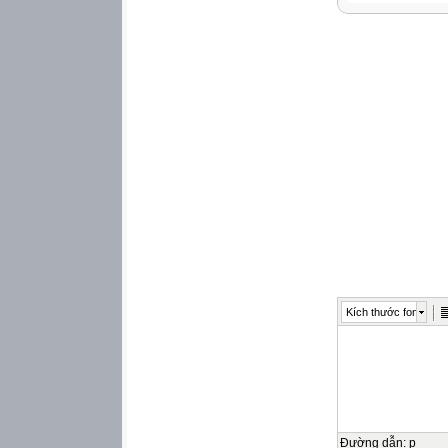
Năm học 2024 - 
I. Đặc điểm tình h
1. Số lớp: ........7...
Số học sinh học
2. Tình hình đội ngũ
Trình độ đào tạo: Ca
Mức đạt chuẩn ng
Tốt:…01....; Khá:…
3. Thiết bị dạy họ
STT
Thiết bị dạy học
(Tiết)
1
Máy chiếu
2
Máy tính
Kích thước font
Số
Các bài thí nghi
lượng
01
Học sinh quan sá
40
Đường dẫn
:
p