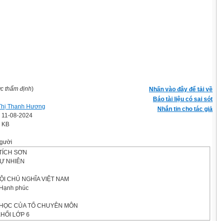
ợc thẩm định
)
Nhấn vào đây để tải về
Báo tài liệu có sai sót
Thị Thanh Hương
Nhắn tin cho tác giả
' 11-08-2024
2 KB
gười
TÍCH SƠN
TỰ NHIÊN
ỘI CHỦ NGHĨA VIỆT NAM
- Hạnh phúc
 HỌC CỦA TỔ CHUYÊN MÔN
KHỐI LỚP 6