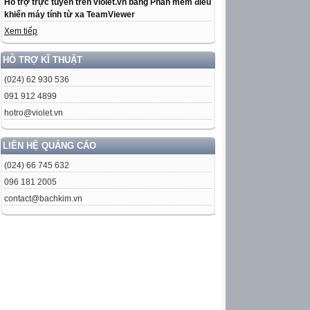
Hỗ trợ trực tuyến trên violet.vn bằng Phần mềm điều
khiển máy tính từ xa TeamViewer
Xem tiếp
HỖ TRỢ KĨ THUẬT
(024) 62 930 536
091 912 4899
hotro@violet.vn
LIÊN HỆ QUẢNG CÁO
(024) 66 745 632
096 181 2005
contact@bachkim.vn