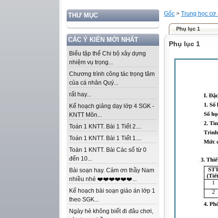
Gốc
>
Trung học cơ
THƯ MỤC
Phụ lục 1
CÁC Ý KIẾN MỚI NHẤT
Phụ lục 1
Biểu tập thể Chi bộ xây dựng
nhiệm vụ trọng...
Chương trình công tác trọng tâm
của cá nhân Quý...
rất hay...
Kế hoạch giảng dạy lớp 4 SGK -
KNTT Môn...
Toán 1 KNTT. Bài 1 Tiết 2....
Toán 1 KNTT. Bài 1 Tiết 1....
Toán 1 KNTT. Bài Các số từ 0
đến 10...
Bài soạn hay. Cảm ơn thầy Nam
nhiều nhé ❤️❤️❤️❤️❤️❤️...
Kế hoạch bài soạn giáo án lớp 1
theo SGK...
Ngày hè không biết đi đâu chơi,