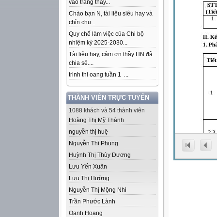
vào trang thầy...
Chào bạn N, tài liệu siêu hay và
chỉn chu...
Quy chế làm việc của Chi bộ
nhiệm kỳ 2025-2030...
Tài liệu hay, cảm ơn thầy HN đã
chia sẻ....
trinh thi oang tuần 1 ...
THÀNH VIÊN TRỰC TUYẾN
1088 khách và 54 thành viên
Hoàng Thị Mỹ Thành
nguyễn thị huệ
Nguyễn Thị Phụng
Huỳnh Thị Thùy Dương
Lưu Yến Xuân
Lưu Thị Hường
Nguyễn Thị Mộng Nhi
Trần Phước Lành
Oanh Hoang