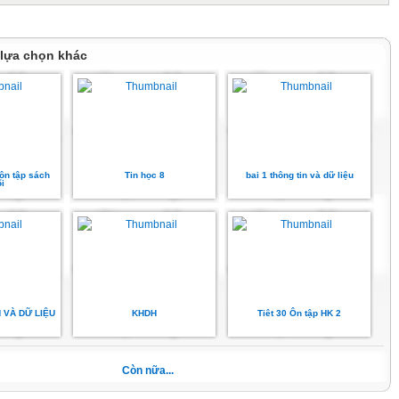
nh
 lựa chọn khác
môn/phòng thí nghiệm/phòng đa năng/sân chơi, bãi tập
ung sử dụng
 ôn tập sách
Tin học 8
bai 1 thông tin và dữ liệu
i
n sử dụng cho
 thực hành
học
N VÀ DỮ LIỆU
KHDH
Tiêt 30 Ôn tập HK 2
ơng trình
Còn nữa...