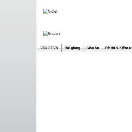
ViOLET.VN
Bài giảng
Giáo án
Đề thi & Kiểm t