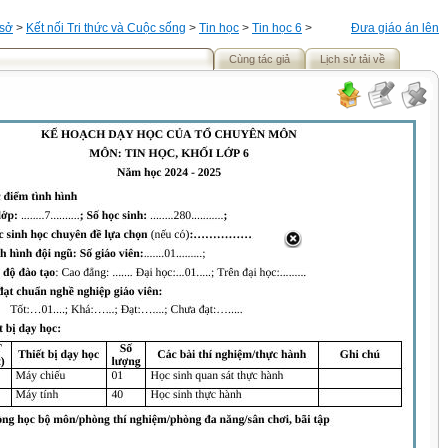
 sở
>
Kết nối Tri thức và Cuộc sống
>
Tin học
>
Tin học 6
>
Đưa giáo án lên
Cùng tác giả
Lịch sử tải về