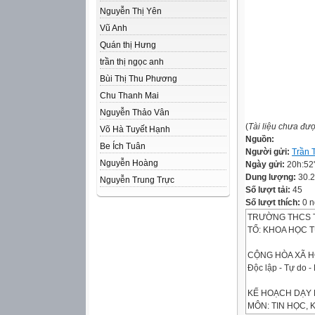
Nguyễn Thị Yên
Vũ Anh
Quán thị Hưng
trần thị ngọc anh
Bùi Thị Thu Phương
Chu Thanh Mai
Nguyễn Thảo Vân
(
Tài liệu chưa đư
Võ Hà Tuyết Hạnh
Nguồn:
Be Ích Tuân
Người gửi:
Trần 
Nguyễn Hoàng
Ngày gửi:
20h:52
Dung lượng:
30.
Nguyễn Trung Trực
Số lượt tải:
45
Số lượt thích:
0 n
TRƯỜNG THCS 
TỔ: KHOA HỌC 
CỘNG HÒA XÃ H
Độc lập - Tự do 
KẾ HOẠCH DẠY
MÔN: TIN HỌC, 