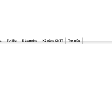
ra
Tư liệu
E-Learning
Kỹ năng CNTT
Trợ giúp