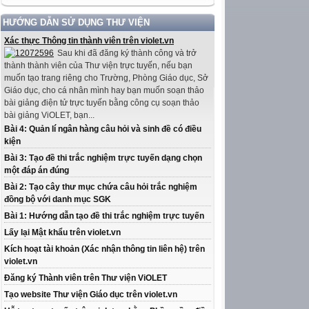
HƯỚNG DẪN SỬ DỤNG THƯ VIỆN
Xác thực Thông tin thành viên trên violet.vn
Sau khi đã đăng ký thành công và trở
thành thành viên của Thư viện trực tuyến, nếu bạn
muốn tạo trang riêng cho Trường, Phòng Giáo dục, Sở
Giáo dục, cho cá nhân mình hay bạn muốn soạn thảo
bài giảng điện tử trực tuyến bằng công cụ soạn thảo
bài giảng ViOLET, bạn...
Bài 4: Quản lí ngân hàng câu hỏi và sinh đề có điều
kiện
Bài 3: Tạo đề thi trắc nghiệm trực tuyến dạng chọn
một đáp án đúng
Bài 2: Tạo cây thư mục chứa câu hỏi trắc nghiệm
đồng bộ với danh mục SGK
Bài 1: Hướng dẫn tạo đề thi trắc nghiệm trực tuyến
Lấy lại Mật khẩu trên violet.vn
Kích hoạt tài khoản (Xác nhận thông tin liên hệ) trên
violet.vn
Đăng ký Thành viên trên Thư viện ViOLET
Tạo website Thư viện Giáo dục trên violet.vn