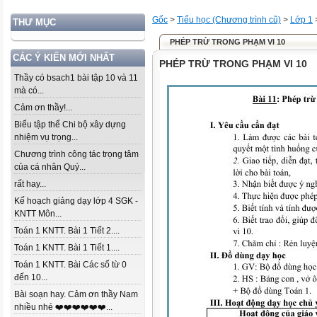
Gốc
>
Tiểu học (Chương trình cũ)
>
Lớp 1
THƯ MỤC
PHÉP TRỪ TRONG PHẠM VI 10
CÁC Ý KIẾN MỚI NHẤT
PHÉP TRỪ TRONG PHẠM VI 10
Thầy có bsach1 bài tập 10 và 11
mà có...
Cảm ơn thầy!...
Biểu tập thể Chi bộ xây dựng
nhiệm vụ trọng...
Chương trình công tác trọng tâm
của cá nhân Quý...
rất hay...
Kế hoạch giảng dạy lớp 4 SGK -
KNTT Môn...
Toán 1 KNTT. Bài 1 Tiết 2....
Toán 1 KNTT. Bài 1 Tiết 1....
Toán 1 KNTT. Bài Các số từ 0
đến 10...
Bài soạn hay. Cảm ơn thầy Nam
nhiều nhé ❤️❤️❤️❤️❤️❤️...