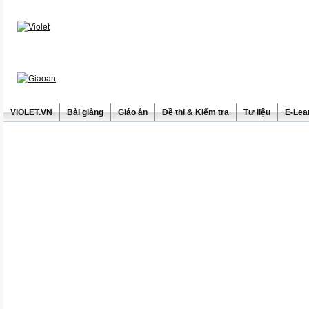
ViOLET.VN
Bài giảng
Giáo án
Đề thi & Kiểm tra
Tư liệu
E-Lea