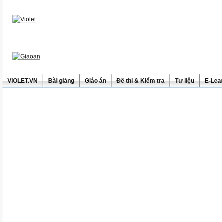
ViOLET.VN
Bài giảng
Giáo án
Đề thi & Kiểm tra
Tư liệu
E-Lea