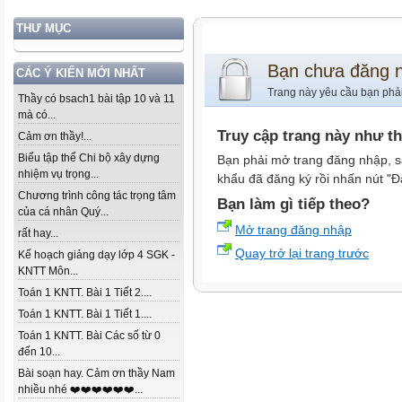
THƯ MỤC
Bạn chưa đăng 
CÁC Ý KIẾN MỚI NHẤT
Trang này yêu cầu bạn phả
Thầy có bsach1 bài tập 10 và 11
mà có...
Truy cập trang này như t
Cảm ơn thầy!...
Biểu tập thể Chi bộ xây dựng
Bạn phải mở trang đăng nhập, s
nhiệm vụ trọng...
khẩu đã đăng ký rồi nhấn nút "Đ
Chương trình công tác trọng tâm
Bạn làm gì tiếp theo?
của cá nhân Quý...
Mở trang đăng nhập
rất hay...
Quay trở lại trang trước
Kế hoạch giảng dạy lớp 4 SGK -
KNTT Môn...
Toán 1 KNTT. Bài 1 Tiết 2....
Toán 1 KNTT. Bài 1 Tiết 1....
Toán 1 KNTT. Bài Các số từ 0
đến 10...
Bài soạn hay. Cảm ơn thầy Nam
nhiều nhé ❤️❤️❤️❤️❤️❤️...