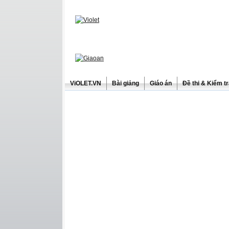
ViOLET.VN
Bài giảng
Giáo án
Đề thi & Kiểm t