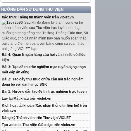
HƯỚNG DẪN SỬ DỤNG THƯ VIỆN
Xác thực Thông tin thành viên trên violet.vn
Sau khi đã đăng ký thành công và trở
thành thành viên của Thư viện trực tuyến, nếu bạn
muốn tạo trang riêng cho Trường, Phòng Giáo dục, Sở
Giáo dục, cho cá nhân mình hay bạn muốn soạn thảo
bài giảng điện tử trực tuyến bằng công cụ soạn thảo
bài giảng ViOLET, bạn...
Bài 4: Quản lí ngân hàng câu hỏi và sinh đề có điều
kiện
Bài 3: Tạo đề thi trắc nghiệm trực tuyến dạng chọn
một đáp án đúng
Bài 2: Tạo cây thư mục chứa câu hỏi trắc nghiệm
đồng bộ với danh mục SGK
Bài 1: Hướng dẫn tạo đề thi trắc nghiệm trực tuyến
Lấy lại Mật khẩu trên violet.vn
Kích hoạt tài khoản (Xác nhận thông tin liên hệ) trên
violet.vn
Đăng ký Thành viên trên Thư viện ViOLET
Tạo website Thư viện Giáo dục trên violet.vn