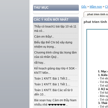
Gốc
>
Mầm non
>
C
THƯ MỤC
phat trien tinh 
CÁC Ý KIẾN MỚI NHẤT
phat trien tin
Thầy có bsach1 bài tập 10 và 11
mà có...
Cảm ơn thầy!...
Biểu tập thể Chi bộ xây dựng
nhiệm vụ trọng...
Chương trình công tác trọng tâm
của cá nhân Quý...
rất hay...
Kế hoạch giảng dạy lớp 4 SGK -
KNTT Môn...
Toán 1 KNTT. Bài 1 Tiết 2....
Toán 1 KNTT. Bài 1 Tiết 1....
Toán 1 KNTT. Bài Các số từ 0
đến 10...
Bài soạn hay. Cảm ơn thầy Nam
nhiều nhé ❤️❤️❤️❤️❤️❤️...