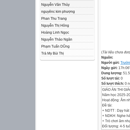
Nguyễn Văn Thủy
nguyênc kim phượng
Phan Thu Trang
Nguyễn Thị Hông
Hoàng Linh Ngọc
Nguyễn Thảo Ngân
Phạm Tuấn DŨng
(
Tài liệu chưa đư
Trà My Bùi Thị
Nguồn:
Người gửi:
Trườn
Ngày gửi:
17h:06
Dung lượng:
51.
Số lượt tải:
0
Số lượt thích:
0 n
GIÁO ÁN THI GI
Năm học 2025-2
Hoạt động: Âm n
Đề tài:
+ NDTT : Dạy hát
+ NDKH: Nghe hát 
+ Trò chơi âm nhạ
Đối tượng: 4-5 tu