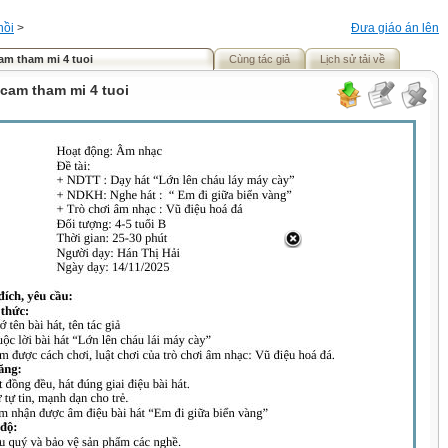
hồi
>
Đưa giáo án lên
cam tham mi 4 tuoi
Cùng tác giả
Lịch sử tải về
h cam tham mi 4 tuoi