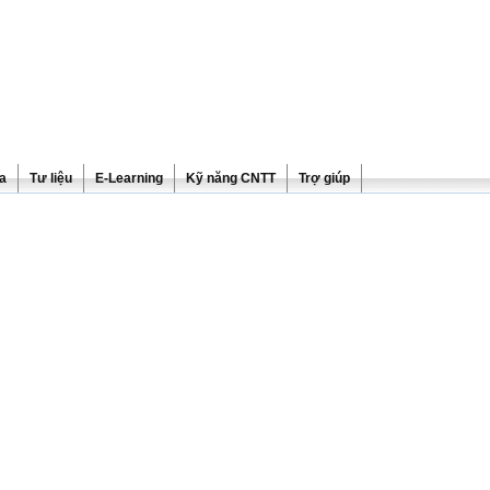
ra
Tư liệu
E-Learning
Kỹ năng CNTT
Trợ giúp