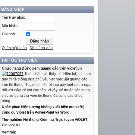
ĐĂNG NHẬP
Tên truy nhập
Mật khẩu
Ghi nhớ
Quên mật khẩu
ĐK thành viên
TIN TỨC THƯ VIỆN
Chức năng Dừng xem quảng cáo trên violet.vn
Kính chào các thầy, cô! Hiện tại, kinh phí
duy trì hệ thống dựa chủ yếu vào việc đặt quảng cáo
trên hệ thống. Tuy nhiên, đôi khi có gây một số trở ngại
đối với thầy, cô khi truy cập. Vì vậy, để thuận tiện trong
việc sử dụng thư viện hệ thống đã cung cấp chức
năng...
Khắc phục hiện tượng không xuất hiện menu Bộ
công cụ Violet trên PowerPoint và Word
Thử nghiệm Hệ thống Kiểm tra Trực tuyến ViOLET
Giai đoạn 1
Xem tiếp