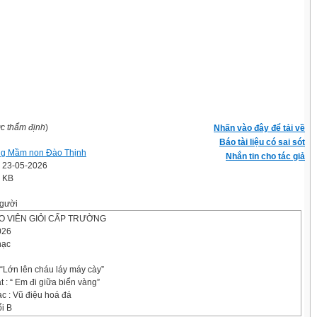
ợc thẩm định
)
Nhấn vào đây để tải về
Báo tài liệu có sai sót
g Mầm non Đào Thịnh
Nhắn tin cho tác giả
' 23-05-2026
5 KB
gười
ÁO VIÊN GIỎI CẤP TRƯỜNG
026
hạc
 “Lớn lên cháu láy máy cày”
: “ Em đi giữa biển vàng”
c : Vũ điệu hoá đá
ổi B