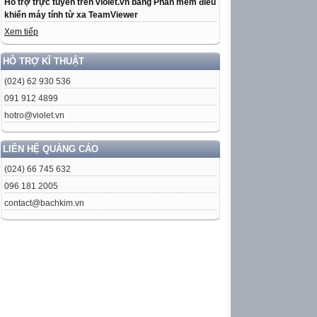
Hỗ trợ trực tuyến trên violet.vn bằng Phần mềm điều
khiển máy tính từ xa TeamViewer
Xem tiếp
HỖ TRỢ KĨ THUẬT
(024) 62 930 536
091 912 4899
hotro@violet.vn
LIÊN HỆ QUẢNG CÁO
(024) 66 745 632
096 181 2005
contact@bachkim.vn