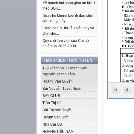
Kế hoạch bài soạn giáo án lớp 1
theo SGK...
Ngày hè không biết đi đâu chơi,
vào trang thầy...
Chào bạn N, tài liệu siêu hay và
chỉn chu...
Quy chế làm việc của Chi bộ
nhiệm kỳ 2025-2030...
THÀNH VIÊN TRỰC TUYẾN
189 khách và 17 thành viên
Nguyễn Thanh Tâm
Hoàng Văn Quyến
Bùi Nguyễn Tuyết Ngân
BAY CLUB
Trần Thị Hà
Bùi Thị Ánh Tuyết
Huỳnh Văn Đức
Nhà Cái QS
HOÀNG TIẾN NAM