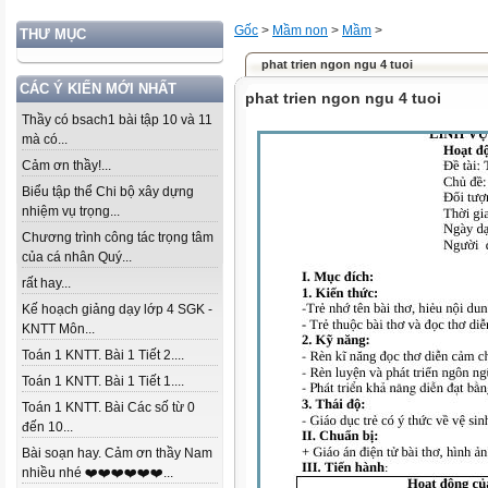
Gốc
>
Mầm non
>
Mầm
>
THƯ MỤC
phat trien ngon ngu 4 tuoi
CÁC Ý KIẾN MỚI NHẤT
phat trien ngon ngu 4 tuoi
Thầy có bsach1 bài tập 10 và 11
mà có...
Cảm ơn thầy!...
Biểu tập thể Chi bộ xây dựng
nhiệm vụ trọng...
Chương trình công tác trọng tâm
của cá nhân Quý...
rất hay...
Kế hoạch giảng dạy lớp 4 SGK -
KNTT Môn...
Toán 1 KNTT. Bài 1 Tiết 2....
Toán 1 KNTT. Bài 1 Tiết 1....
Toán 1 KNTT. Bài Các số từ 0
đến 10...
Bài soạn hay. Cảm ơn thầy Nam
nhiều nhé ❤️❤️❤️❤️❤️❤️...