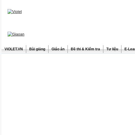
ViOLET.VN
Bài giảng
Giáo án
Đề thi & Kiểm tra
Tư liệu
E-Lea