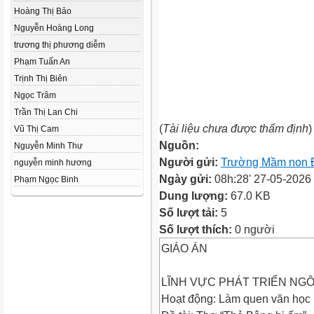
Hoàng Thị Bảo
Nguyễn Hoàng Long
trương thị phương diễm
Phạm Tuấn An
Trịnh Thị Biên
Ngọc Trâm
Trần Thị Lan Chi
(
Tài liệu chưa được thẩm định
)
Vũ Thị Cam
Nguồn:
Nguyễn Minh Thư
Người gửi:
Trường Mầm non 
nguyễn minh hương
Ngày gửi:
08h:28' 27-05-2026
Phạm Ngọc Binh
Dung lượng:
67.0 KB
Số lượt tải:
5
Số lượt thích:
0 người
GIÁO ÁN
LĨNH VỰC PHÁT TRIỂN NG
Hoạt động: Làm quen văn học