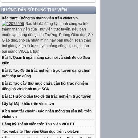
HƯỚNG DẪN SỬ DỤNG THƯ VIỆN
Xác thực Thông tin thành viên trên violet.vn
Sau khi đã đăng ký thành công và trở
thành thành viên của Thư viện trực tuyến, nếu bạn
muốn tạo trang riêng cho Trường, Phòng Giáo dục, Sở
Giáo dục, cho cá nhân mình hay bạn muốn soạn thảo
bài giảng điện tử trực tuyến bằng công cụ soạn thảo
bài giảng ViOLET, bạn...
Bài 4: Quản lí ngân hàng câu hỏi và sinh đề có điều
kiện
Bài 3: Tạo đề thi trắc nghiệm trực tuyến dạng chọn
một đáp án đúng
Bài 2: Tạo cây thư mục chứa câu hỏi trắc nghiệm
đồng bộ với danh mục SGK
Bài 1: Hướng dẫn tạo đề thi trắc nghiệm trực tuyến
Lấy lại Mật khẩu trên violet.vn
Kích hoạt tài khoản (Xác nhận thông tin liên hệ) trên
violet.vn
Đăng ký Thành viên trên Thư viện ViOLET
Tạo website Thư viện Giáo dục trên violet.vn