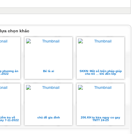
 lựa chọn khác
ập phương án
Bé là ai
SKKN: Một số biện pháp giúp
-2022
cho trẻ ... khi đến lớp
iểm tra về
chủ đề gia đình
206.KH tu ktra nguy co gay
ày 7-11-2022
TNTT 24-25