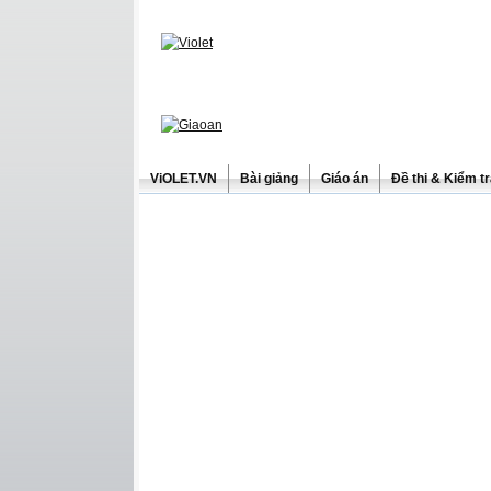
ViOLET.VN
Bài giảng
Giáo án
Đề thi & Kiểm t