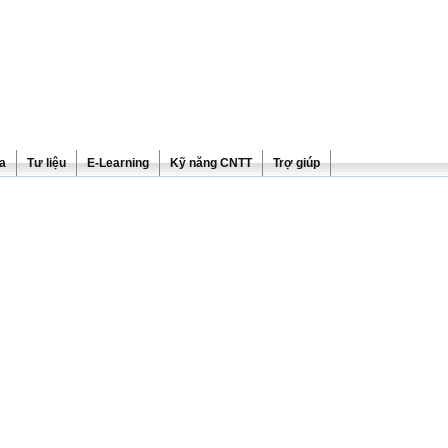
ra
Tư liệu
E-Learning
Kỹ năng CNTT
Trợ giúp