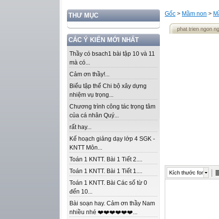
Gốc
>
Mầm non
>
M
THƯ MỤC
phat trien ngon ng
CÁC Ý KIẾN MỚI NHẤT
Thầy có bsach1 bài tập 10 và 11
mà có...
Cảm ơn thầy!...
Biểu tập thể Chi bộ xây dựng
nhiệm vụ trọng...
Chương trình công tác trọng tâm
của cá nhân Quý...
rất hay...
Kế hoạch giảng dạy lớp 4 SGK -
KNTT Môn...
Toán 1 KNTT. Bài 1 Tiết 2....
Toán 1 KNTT. Bài 1 Tiết 1....
Kích thước font
Toán 1 KNTT. Bài Các số từ 0
đến 10...
Bài soạn hay. Cảm ơn thầy Nam
nhiều nhé ❤️❤️❤️❤️❤️❤️...