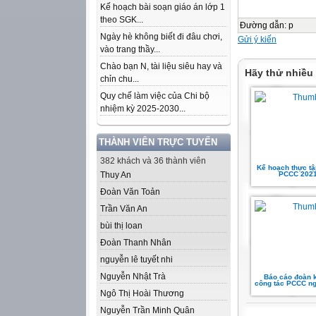
Kế hoạch bài soạn giáo án lớp 1
theo SGK...
Đường dẫn
:
p
Ngày hè không biết đi đâu chơi,
Gửi ý kiến
vào trang thầy...
Chào bạn N, tài liệu siêu hay và
Hãy thử nhiều
chỉn chu...
Quy chế làm việc của Chi bộ
nhiệm kỳ 2025-2030...
THÀNH VIÊN TRỰC TUYẾN
382 khách và 36 thành viên
Kế hoạch thực t
Thuy An
PCCC 2021
Đoàn Văn Toản
Trần Văn An
bùi thị loan
Đoàn Thanh Nhân
nguyễn lê tuyết nhi
Nguyễn Nhật Trà
Báo cáo đoàn k
công tác PCCC ng
Ngô Thị Hoài Thương
Nguyễn Trần Minh Quân