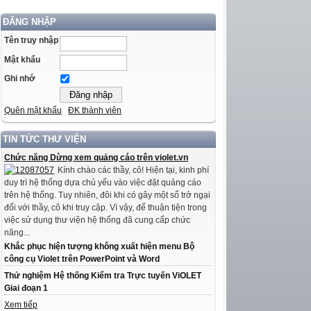
ĐĂNG NHẬP
Tên truy nhập
Mật khẩu
Ghi nhớ
Quên mật khẩu
ĐK thành viên
TIN TỨC THƯ VIỆN
Chức năng Dừng xem quảng cáo trên violet.vn
Kính chào các thầy, cô! Hiện tại, kinh phí
duy trì hệ thống dựa chủ yếu vào việc đặt quảng cáo
trên hệ thống. Tuy nhiên, đôi khi có gây một số trở ngại
đối với thầy, cô khi truy cập. Vì vậy, để thuận tiện trong
việc sử dụng thư viện hệ thống đã cung cấp chức
năng...
Khắc phục hiện tượng không xuất hiện menu Bộ
công cụ Violet trên PowerPoint và Word
Thử nghiệm Hệ thống Kiểm tra Trực tuyến ViOLET
Giai đoạn 1
Xem tiếp