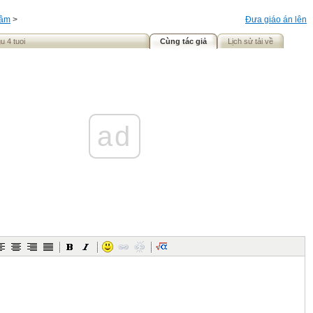
ầm
>
Đưa giáo án lên
u 4 tuoi
Cùng tác giả
Lịch sử tải về
ad