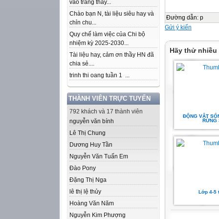
vào trang thầy...
Chào bạn N, tài liệu siêu hay và
Đường dẫn
:
p
chỉn chu...
Gửi ý kiến
Quy chế làm việc của Chi bộ
nhiệm kỳ 2025-2030...
Hãy thử nhiều
Tài liệu hay, cảm ơn thầy HN đã
chia sẻ....
trinh thi oang tuần 1 ...
THÀNH VIÊN TRỰC TUYẾN
792 khách và 17 thành viên
ĐỘNG VẬT SỐ
nguyễn văn bính
RỪNG 
Lê Thị Chung
Dương Huy Tần
Nguyễn Văn Tuấn Em
Đào Pony
Đặng Thị Nga
lê thị lệ thủy
Lớp 4-5 t
Hoàng Văn Năm
Nguyễn Kim Phượng