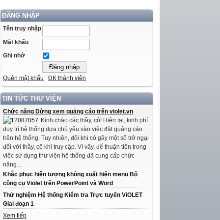
ĐĂNG NHẬP
Tên truy nhập
Mật khẩu
Ghi nhớ
Quên mật khẩu
ĐK thành viên
TIN TỨC THƯ VIỆN
Chức năng Dừng xem quảng cáo trên violet.vn
Kính chào các thầy, cô! Hiện tại, kinh phí
duy trì hệ thống dựa chủ yếu vào việc đặt quảng cáo
trên hệ thống. Tuy nhiên, đôi khi có gây một số trở ngại
đối với thầy, cô khi truy cập. Vì vậy, để thuận tiện trong
việc sử dụng thư viện hệ thống đã cung cấp chức
năng...
Khắc phục hiện tượng không xuất hiện menu Bộ
công cụ Violet trên PowerPoint và Word
Thử nghiệm Hệ thống Kiểm tra Trực tuyến ViOLET
Giai đoạn 1
Xem tiếp