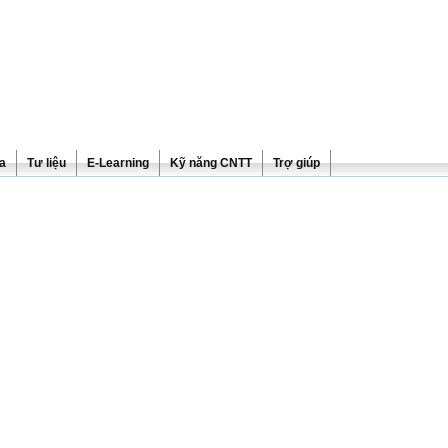
ra
Tư liệu
E-Learning
Kỹ năng CNTT
Trợ giúp