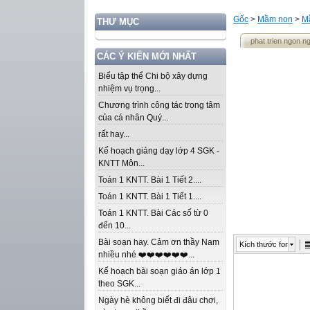
Gốc
>
Mầm non
>
M
THƯ MỤC
phat trien ngon ng
CÁC Ý KIẾN MỚI NHẤT
Biểu tập thể Chi bộ xây dựng
nhiệm vụ trọng...
Chương trình công tác trọng tâm
của cá nhân Quý...
rất hay...
Kế hoạch giảng dạy lớp 4 SGK -
KNTT Môn...
Toán 1 KNTT. Bài 1 Tiết 2....
Toán 1 KNTT. Bài 1 Tiết 1....
Toán 1 KNTT. Bài Các số từ 0
đến 10...
Bài soạn hay. Cảm ơn thầy Nam
Kích thước font
nhiều nhé ❤️❤️❤️❤️❤️❤️...
Kế hoạch bài soạn giáo án lớp 1
theo SGK...
Ngày hè không biết đi đâu chơi,