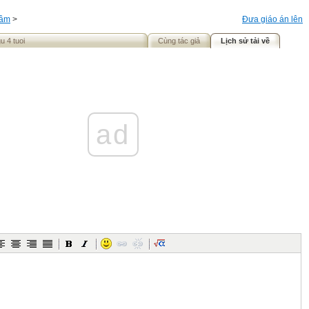
ầm
>
Đưa giáo án lên
u 4 tuoi
Cùng tác giả
Lịch sử tải về
ad