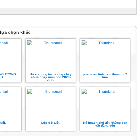
 lựa chọn khác
NG TRONG
Hồ sơ công tác phòng cháy
phat trien tinh cam tham mi 2
3T
chữa cháy năm hoc 2025-
tuoi
2026
uổi.
Lớp 4-5 tuổi.
Kế hoạch chủ đề: Những con
vật đáng yêu