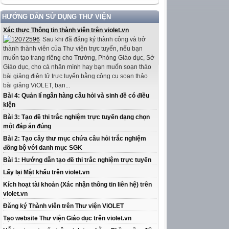
HƯỚNG DẪN SỬ DỤNG THƯ VIỆN
Xác thực Thông tin thành viên trên violet.vn
Sau khi đã đăng ký thành công và trở
thành thành viên của Thư viện trực tuyến, nếu bạn
muốn tạo trang riêng cho Trường, Phòng Giáo dục, Sở
Giáo dục, cho cá nhân mình hay bạn muốn soạn thảo
bài giảng điện tử trực tuyến bằng công cụ soạn thảo
bài giảng ViOLET, bạn...
Bài 4: Quản lí ngân hàng câu hỏi và sinh đề có điều
kiện
Bài 3: Tạo đề thi trắc nghiệm trực tuyến dạng chọn
một đáp án đúng
Bài 2: Tạo cây thư mục chứa câu hỏi trắc nghiệm
đồng bộ với danh mục SGK
Bài 1: Hướng dẫn tạo đề thi trắc nghiệm trực tuyến
Lấy lại Mật khẩu trên violet.vn
Kích hoạt tài khoản (Xác nhận thông tin liên hệ) trên
violet.vn
Đăng ký Thành viên trên Thư viện ViOLET
Tạo website Thư viện Giáo dục trên violet.vn