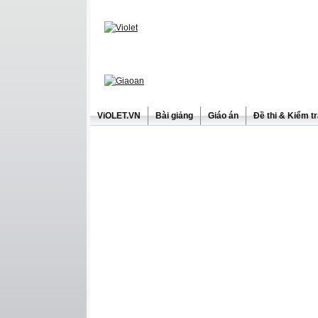
ViOLET.VN
Bài giảng
Giáo án
Đề thi & Kiểm t