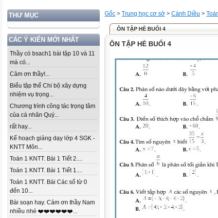
Gốc
>
Trung học cơ sở
>
Cánh Diều
>
Toá
THƯ MỤC
ÔN TẬP HÈ BUỔI 4
CÁC Ý KIẾN MỚI NHẤT
ÔN TẬP HÈ BUỔI 4
Thầy có bsach1 bài tập 10 và 11
mà có...
Cảm ơn thầy!...
Biểu tập thể Chi bộ xây dựng
nhiệm vụ trọng...
Chương trình công tác trọng tâm
của cá nhân Quý...
rất hay...
Kế hoạch giảng dạy lớp 4 SGK -
KNTT Môn...
Toán 1 KNTT. Bài 1 Tiết 2....
Toán 1 KNTT. Bài 1 Tiết 1....
Toán 1 KNTT. Bài Các số từ 0
đến 10...
Bài soạn hay. Cảm ơn thầy Nam
nhiều nhé ❤️❤️❤️❤️❤️❤️...