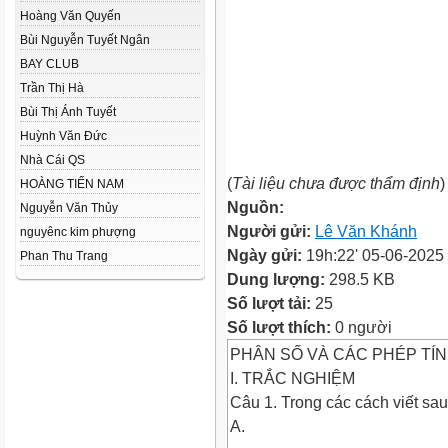
Hoàng Văn Quyến
Bùi Nguyễn Tuyết Ngân
BAY CLUB
Trần Thị Hà
Bùi Thị Ánh Tuyết
Huỳnh Văn Đức
Nhà Cái QS
(
Tài liệu chưa được thẩm định
)
HOÀNG TIẾN NAM
Nguồn:
Nguyễn Văn Thủy
Người gửi:
Lê Văn Khánh
nguyênc kim phượng
Ngày gửi:
19h:22' 05-06-2025
Phan Thu Trang
Dung lượng:
298.5 KB
Số lượt tải:
25
Số lượt thích:
0 người
PHÂN SỐ VÀ CÁC PHÉP TÍNH
I. TRẮC NGHIỆM
Câu 1. Trong các cách viết sau
A.