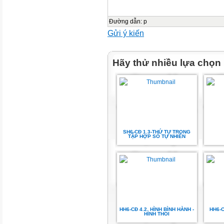
B.
.
Đường dẫn
:
p
Gửi ý kiến
.
C.
Hãy thử nhiều lựa chọn
.
Câu 4. Tìm số nguyên
A.
.
SH6-CĐ 1.3-THỨ TỰ TRONG
TẬP HỢP SỐ TỰ NHIÊN
C.
Câu 5. Phân số
A.
.
HH6-CĐ 4.2. HÌNH BÌNH HÀNH -
HH6-
HÌNH THOI