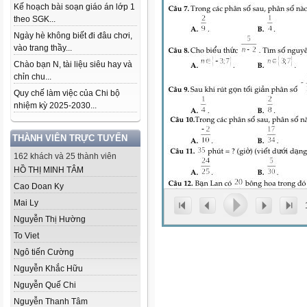
Kế hoạch bài soạn giáo án lớp 1
theo SGK...
Ngày hè không biết đi đâu chơi,
vào trang thầy...
Chào bạn N, tài liệu siêu hay và
chỉn chu...
Quy chế làm việc của Chi bộ
nhiệm kỳ 2025-2030...
THÀNH VIÊN TRỰC TUYẾN
162 khách và 25 thành viên
HỒ THỊ MINH TÂM
Cao Doan Ky
Mai Ly
Nguyễn Thị Hường
To Viet
Ngô tiến Cường
Nguyễn Khắc Hữu
Nguyễn Quế Chi
Nguyễn Thanh Tâm