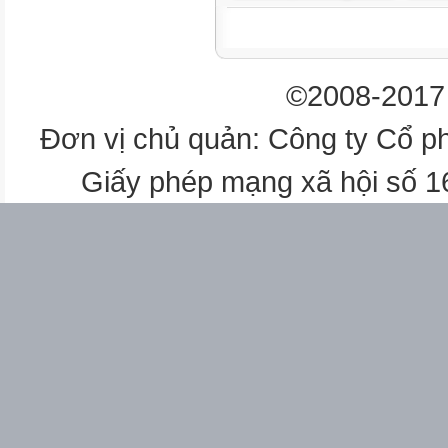
D.
biết
©2008-2017 
B.
Đơn vị chủ quản: Công ty Cổ p
D.
Giấy phép mạng xã hội số 
.
D.
.
.
.