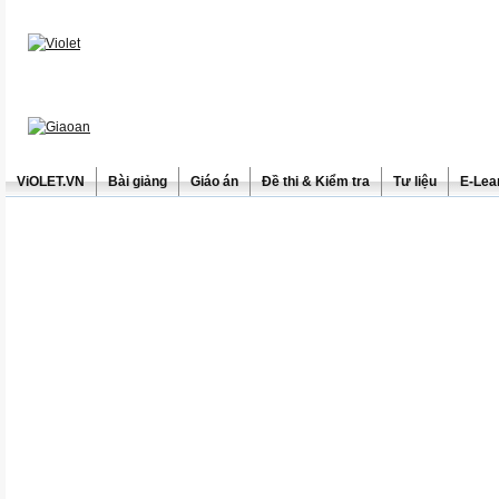
ViOLET.VN
Bài giảng
Giáo án
Đề thi & Kiểm tra
Tư liệu
E-Lea