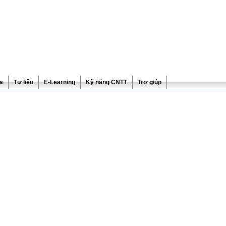
ra
Tư liệu
E-Learning
Kỹ năng CNTT
Trợ giúp