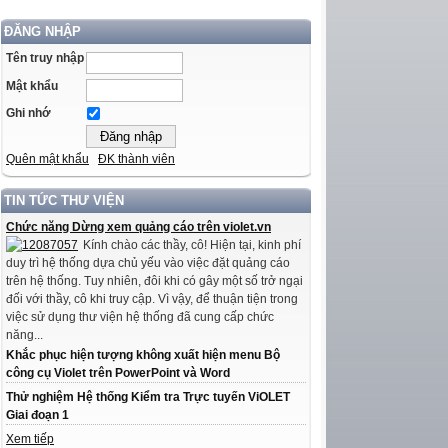
ĐĂNG NHẬP
Tên truy nhập
Mật khẩu
Ghi nhớ
Quên mật khẩu
ĐK thành viên
TIN TỨC THƯ VIỆN
Chức năng Dừng xem quảng cáo trên violet.vn
Kính chào các thầy, cô! Hiện tại, kinh phí
duy trì hệ thống dựa chủ yếu vào việc đặt quảng cáo
trên hệ thống. Tuy nhiên, đôi khi có gây một số trở ngại
đối với thầy, cô khi truy cập. Vì vậy, để thuận tiện trong
việc sử dụng thư viện hệ thống đã cung cấp chức
năng...
Khắc phục hiện tượng không xuất hiện menu Bộ
công cụ Violet trên PowerPoint và Word
Thử nghiệm Hệ thống Kiểm tra Trực tuyến ViOLET
Giai đoạn 1
Xem tiếp