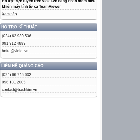
Hỗ trợ trực tuyến trên violet.vn bằng Phần mềm điều
khiển máy tính từ xa TeamViewer
Xem tiếp
HỖ TRỢ KĨ THUẬT
(024) 62 930 536
091 912 4899
hotro@violet.vn
LIÊN HỆ QUẢNG CÁO
(024) 66 745 632
096 181 2005
contact@bachkim.vn