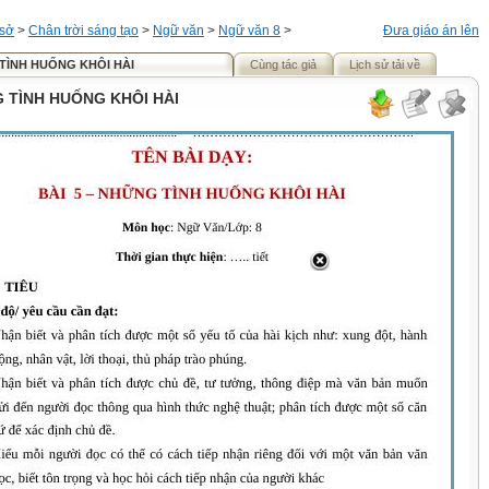
 sở
>
Chân trời sáng tạo
>
Ngữ văn
>
Ngữ văn 8
>
Đưa giáo án lên
 TÌNH HUỐNG KHÔI HÀI
Cùng tác giả
Lịch sử tải về
G TÌNH HUỐNG KHÔI HÀI