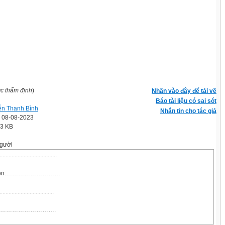
ợc thẩm định
)
Nhấn vào đây để tải về
Báo tài liệu có sai sót
n Thanh Bình
Nhắn tin cho tác giả
' 08-08-2023
.3 KB
gười
..................................
áo viên:………………………
...................................
……………………….