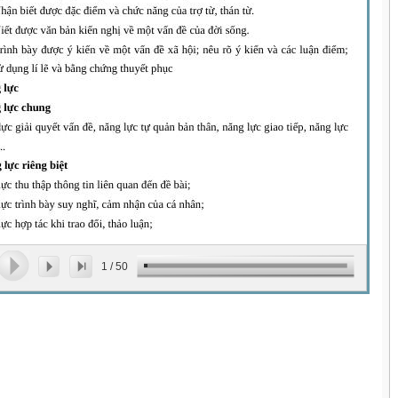
1
/
50