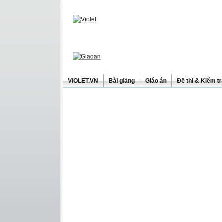
ViOLET.VN
Bài giảng
Giáo án
Đề thi & Kiểm t