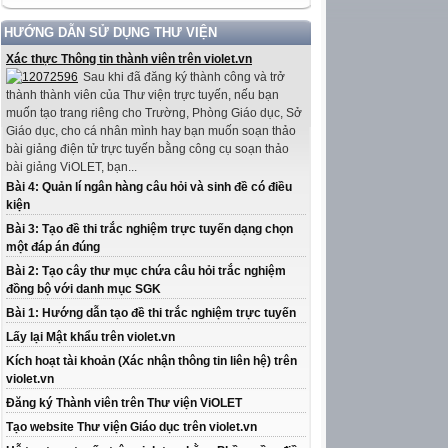
HƯỚNG DẪN SỬ DỤNG THƯ VIỆN
Xác thực Thông tin thành viên trên violet.vn
Sau khi đã đăng ký thành công và trở
thành thành viên của Thư viện trực tuyến, nếu bạn
muốn tạo trang riêng cho Trường, Phòng Giáo dục, Sở
Giáo dục, cho cá nhân mình hay bạn muốn soạn thảo
bài giảng điện tử trực tuyến bằng công cụ soạn thảo
bài giảng ViOLET, bạn...
Bài 4: Quản lí ngân hàng câu hỏi và sinh đề có điều
kiện
Bài 3: Tạo đề thi trắc nghiệm trực tuyến dạng chọn
một đáp án đúng
Bài 2: Tạo cây thư mục chứa câu hỏi trắc nghiệm
đồng bộ với danh mục SGK
Bài 1: Hướng dẫn tạo đề thi trắc nghiệm trực tuyến
Lấy lại Mật khẩu trên violet.vn
Kích hoạt tài khoản (Xác nhận thông tin liên hệ) trên
violet.vn
Đăng ký Thành viên trên Thư viện ViOLET
Tạo website Thư viện Giáo dục trên violet.vn