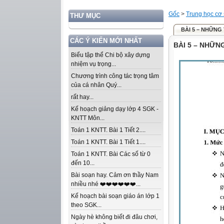
Gốc
>
Trung học cơ
THƯ MỤC
BÀI 5 – NHỮNG
CÁC Ý KIẾN MỚI NHẤT
BÀI 5 – NHỮN
Biểu tập thể Chi bộ xây dựng
nhiệm vụ trọng...
Chương trình công tác trọng tâm
của cá nhân Quý...
rất hay...
Kế hoạch giảng dạy lớp 4 SGK -
KNTT Môn...
Toán 1 KNTT. Bài 1 Tiết 2....
Toán 1 KNTT. Bài 1 Tiết 1....
Toán 1 KNTT. Bài Các số từ 0
đến 10...
Bài soạn hay. Cảm ơn thầy Nam
nhiều nhé ❤️❤️❤️❤️❤️❤️...
Kế hoạch bài soạn giáo án lớp 1
theo SGK...
Ngày hè không biết đi đâu chơi,