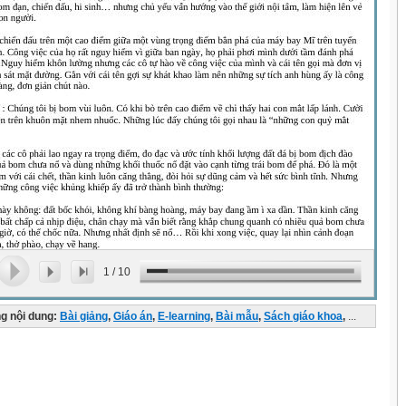
1
/
10
g nội dung:
Bài giảng
,
Giáo án
,
E-learning
,
Bài mẫu
,
Sách giáo khoa
,
...