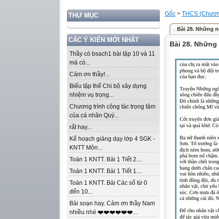
Gốc
>
THCS (Chương
THƯ MỤC
Bài 28. Những n
CÁC Ý KIẾN MỚI NHẤT
Bài 28. Những 
Thầy có bsach1 bài tập 10 và 11
mà có...
Cảm ơn thầy!...
Biểu tập thể Chi bộ xây dựng
nhiệm vụ trọng...
Chương trình công tác trọng tâm
của cá nhân Quý...
rất hay...
Kế hoạch giảng dạy lớp 4 SGK -
KNTT Môn...
Toán 1 KNTT. Bài 1 Tiết 2....
Toán 1 KNTT. Bài 1 Tiết 1....
Toán 1 KNTT. Bài Các số từ 0
đến 10...
Bài soạn hay. Cảm ơn thầy Nam
nhiều nhé ❤️❤️❤️❤️❤️❤️...