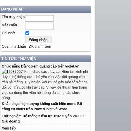
ĐĂNG NHẬP
Tên truy nhập
Mật khẩu
Ghi nhớ
Quên mật khẩu
ĐK thành viên
TIN TỨC THƯ VIỆN
Chức năng Dừng xem quảng cáo trên violet.vn
Kính chào các thầy, cô! Hiện tại, kinh phí
duy trì hệ thống dựa chủ yếu vào việc đặt quảng cáo
trên hệ thống. Tuy nhiên, đôi khi có gây một số trở ngại
đối với thầy, cô khi truy cập. Vì vậy, để thuận tiện trong
việc sử dụng thư viện hệ thống đã cung cấp chức
năng...
Khắc phục hiện tượng không xuất hiện menu Bộ
công cụ Violet trên PowerPoint và Word
Thử nghiệm Hệ thống Kiểm tra Trực tuyến ViOLET
Giai đoạn 1
Xem tiếp