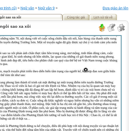
 trình cũ)
>
Ngữ văn
>
Ngữ văn 9
>
Đưa giáo án lên
gôi sao xa xôi
Cùng tác giả
Lịch sử tải về
ngôi sao xa xôi