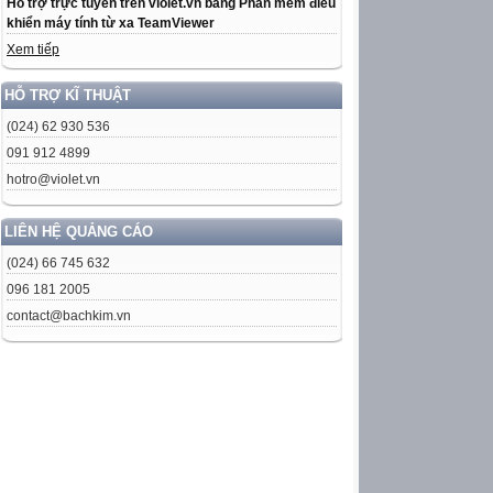
Hỗ trợ trực tuyến trên violet.vn bằng Phần mềm điều
khiển máy tính từ xa TeamViewer
Xem tiếp
HỖ TRỢ KĨ THUẬT
(024) 62 930 536
091 912 4899
hotro@violet.vn
LIÊN HỆ QUẢNG CÁO
(024) 66 745 632
096 181 2005
contact@bachkim.vn