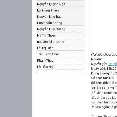
Nguyễn Quỳnh Nga
Lo Trung Thien
Nguyễn Như hảo
Phạm Văn Khang
Nguyễn Duy Quang
Hà Thị Thơm
nguyễn thị phương
Lê Thị Diệp
Trần Đình Chiểu
(
Tài liệu chưa đư
Nguồn:
Phạm Thủy
Người gửi:
Nguy
Lê Hữu Nam
Ngày gửi:
13h:16
Dung lượng:
43.
Số lượt tải:
139
Số lượt thích:
0 n
PHÂN TÍCH “NHỮ
Lê Minh Khuê thu
tác phẩm đầu tay 
nổi, hào hùng củ
truyện ngắn đã g
Truyện Những ngô