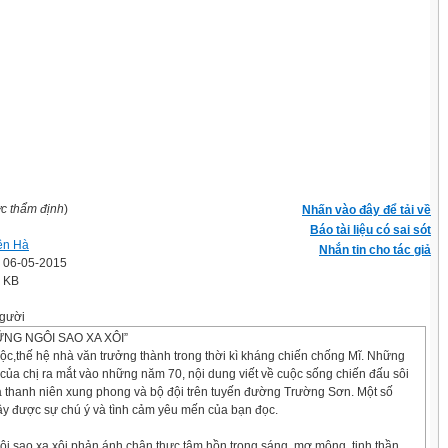
ợc thẩm định
)
Nhấn vào đây để tải về
Báo tài liệu có sai sót
ên Hà
Nhắn tin cho tác giả
' 06-05-2015
2 KB
gười
NG NGÔI SAO XA XÔI”
ộc,thế hệ nhà văn trưởng thành trong thời kì kháng chiến chống Mĩ. Những
của chị ra mắt vào những năm 70, nội dung viết về cuộc sống chiến đấu sôi
a thanh niên xung phong và bộ đội trên tuyến đường Trường Sơn. Một số
ây được sự chú ý và tình cảm yêu mến của bạn đọc.
i sao xa xôi phản ánh chân thực tâm hồn trong sáng, mơ mộng, tinh thần