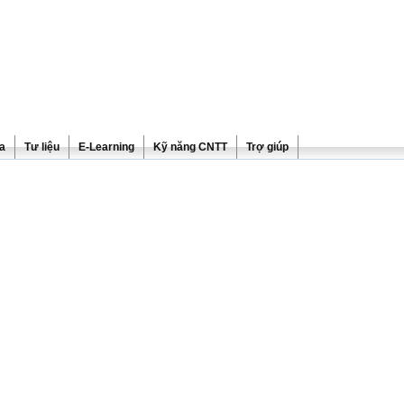
ra
Tư liệu
E-Learning
Kỹ năng CNTT
Trợ giúp