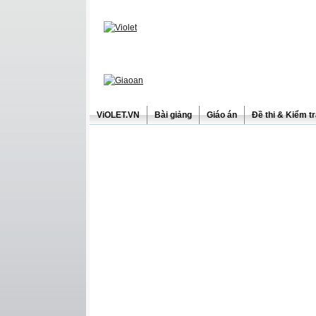
ViOLET.VN
Bài giảng
Giáo án
Đề thi & Kiểm t