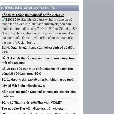
HƯỚNG DẪN SỬ DỤNG THƯ VIỆN
Xác thực Thông tin thành viên trên violet.vn
Sau khi đã đăng ký thành công và trở
thành thành viên của Thư viện trực tuyến, nếu bạn
muốn tạo trang riêng cho Trường, Phòng Giáo dục, Sở
Giáo dục, cho cá nhân mình hay bạn muốn soạn thảo
bài giảng điện tử trực tuyến bằng công cụ soạn thảo
bài giảng ViOLET, bạn...
Bài 4: Quản lí ngân hàng câu hỏi và sinh đề có điều
kiện
Bài 3: Tạo đề thi trắc nghiệm trực tuyến dạng chọn
một đáp án đúng
Bài 2: Tạo cây thư mục chứa câu hỏi trắc nghiệm
đồng bộ với danh mục SGK
Bài 1: Hướng dẫn tạo đề thi trắc nghiệm trực tuyến
Lấy lại Mật khẩu trên violet.vn
Kích hoạt tài khoản (Xác nhận thông tin liên hệ) trên
violet.vn
Đăng ký Thành viên trên Thư viện ViOLET
Tạo website Thư viện Giáo dục trên violet.vn