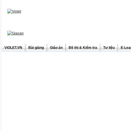
ViOLET.VN
Bài giảng
Giáo án
Đề thi & Kiểm tra
Tư liệu
E-Lea