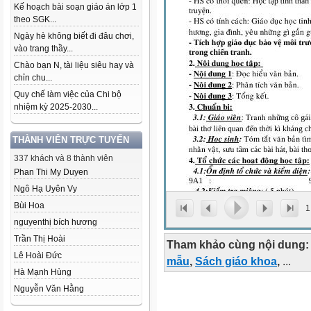
Kế hoạch bài soạn giáo án lớp 1
theo SGK...
Ngày hè không biết đi đâu chơi,
vào trang thầy...
Chào bạn N, tài liệu siêu hay và
chỉn chu...
Quy chế làm việc của Chi bộ
nhiệm kỳ 2025-2030...
THÀNH VIÊN TRỰC TUYẾN
337 khách và 8 thành viên
Phan Thi My Duyen
Ngô Hạ Uyên Vy
Bùi Hoa
1
nguyenthị bích hương
Trần Thị Hoài
Tham khảo cùng nội dung:
Lê Hoài Đức
mẫu
,
Sách giáo khoa
,
...
Hà Mạnh Hùng
Nguyễn Văn Hằng