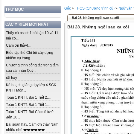
Gốc
>
THCS (Chương trình cũ)
>
Ngữ văn
THƯ MỤC
Bài 28. Những ngôi sao xa xôi
CÁC Ý KIẾN MỚI NHẤT
Bài 28. Những ngôi sao xa xôi
Thầy có bsach1 bài tập 10 và 11
mà có...
Cảm ơn thầy!...
Biểu tập thể Chi bộ xây dựng
nhiệm vụ trọng...
Chương trình công tác trọng tâm
của cá nhân Quý...
rất hay...
Kế hoạch giảng dạy lớp 4 SGK -
KNTT Môn...
Toán 1 KNTT. Bài 1 Tiết 2....
Toán 1 KNTT. Bài 1 Tiết 1....
Toán 1 KNTT. Bài Các số từ 0
đến 10...
Bài soạn hay. Cảm ơn thầy Nam
nhiều nhé ❤️❤️❤️❤️❤️❤️...