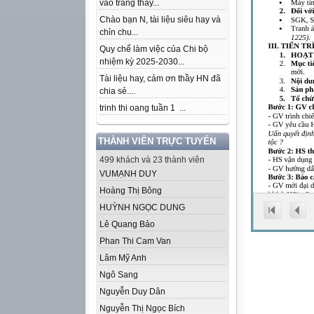
vào trang thầy...
Chào bạn N, tài liệu siêu hay và
chỉn chu...
Quy chế làm việc của Chi bộ
nhiệm kỳ 2025-2030...
Tài liệu hay, cảm ơn thầy HN đã
chia sẻ....
trinh thi oang tuần 1 ...
THÀNH VIÊN TRỰC TUYẾN
499 khách và 23 thành viên
VUMẠNH DUY
Hoàng Thị Bông
HUỲNH NGỌC DUNG
Lê Quang Bảo
Phan Thi Cam Van
Lâm Mỹ Anh
Ngô Sang
Nguyễn Duy Dân
Nguyễn Thị Ngọc Bích