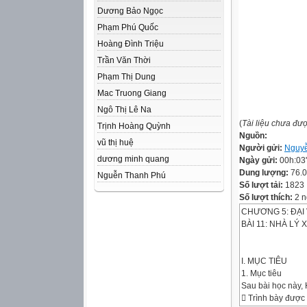
Dương Bảo Ngọc
Phạm Phú Quốc
Hoàng Đình Triệu
Trần Văn Thời
Phạm Thị Dung
Mac Truong Giang
Ngô Thị Lê Na
(
Tài liệu chưa đư
Trịnh Hoàng Quỳnh
Nguồn:
vũ thị huệ
Người gửi:
Nguyễ
dương minh quang
Ngày gửi:
00h:03
Dung lượng:
76.
Nguễn Thanh Phú
Số lượt tải:
1823
Số lượt thích:
2 n
CHƯƠNG 5: ĐẠI V
BÀI 11: NHÀ LÝ
I. MỤC TIÊU
1. Mục tiêu
Sau bài học này, 
 Trình bày được 