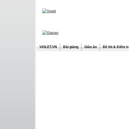
ViOLET.VN
Bài giảng
Giáo án
Đề thi & Kiểm t