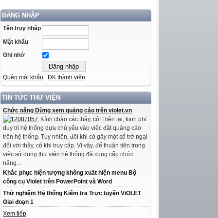
ĐĂNG NHẬP
Tên truy nhập
Mật khẩu
Ghi nhớ
Quên mật khẩu
ĐK thành viên
TIN TỨC THƯ VIỆN
Chức năng Dừng xem quảng cáo trên violet.vn
Kính chào các thầy, cô! Hiện tại, kinh phí
duy trì hệ thống dựa chủ yếu vào việc đặt quảng cáo
trên hệ thống. Tuy nhiên, đôi khi có gây một số trở ngại
đối với thầy, cô khi truy cập. Vì vậy, để thuận tiện trong
việc sử dụng thư viện hệ thống đã cung cấp chức
năng...
Khắc phục hiện tượng không xuất hiện menu Bộ
công cụ Violet trên PowerPoint và Word
Thử nghiệm Hệ thống Kiểm tra Trực tuyến ViOLET
Giai đoạn 1
Xem tiếp