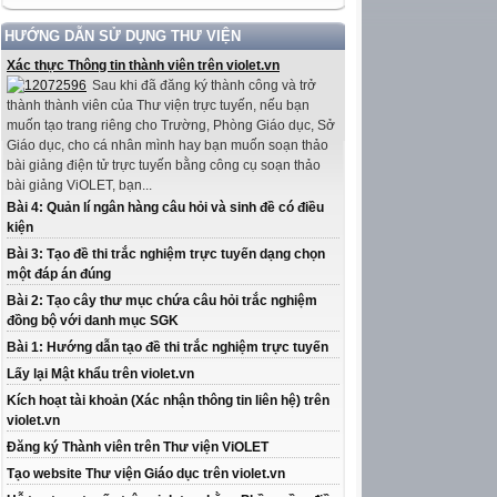
HƯỚNG DẪN SỬ DỤNG THƯ VIỆN
Xác thực Thông tin thành viên trên violet.vn
Sau khi đã đăng ký thành công và trở
thành thành viên của Thư viện trực tuyến, nếu bạn
muốn tạo trang riêng cho Trường, Phòng Giáo dục, Sở
Giáo dục, cho cá nhân mình hay bạn muốn soạn thảo
bài giảng điện tử trực tuyến bằng công cụ soạn thảo
bài giảng ViOLET, bạn...
Bài 4: Quản lí ngân hàng câu hỏi và sinh đề có điều
kiện
Bài 3: Tạo đề thi trắc nghiệm trực tuyến dạng chọn
một đáp án đúng
Bài 2: Tạo cây thư mục chứa câu hỏi trắc nghiệm
đồng bộ với danh mục SGK
Bài 1: Hướng dẫn tạo đề thi trắc nghiệm trực tuyến
Lấy lại Mật khẩu trên violet.vn
Kích hoạt tài khoản (Xác nhận thông tin liên hệ) trên
violet.vn
Đăng ký Thành viên trên Thư viện ViOLET
Tạo website Thư viện Giáo dục trên violet.vn