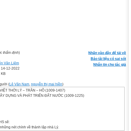
ợc thẩm định
)
Nhấn vào đây để tải về
Báo tài liệu có sai sót
n Văn Liêm
Nhắn tin cho tác giả
' 14-12-2022
0 KB
gười (
Lê Văn Nam
,
nguyễn thị mai hiền
)
IỆT THỜI LÝ – TRẦN – HỒ (1009-1407)
 XÂY DỰNG VÀ PHÁT TRIỂN ĐẤT NƯỚC (1009-1225)
HS sẽ:
những nét chính về thành lập nhà Lý.