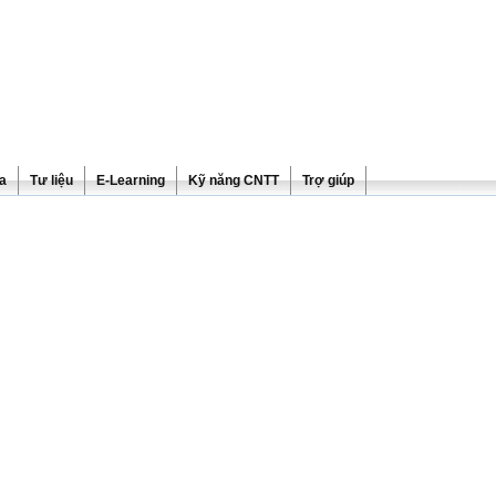
ra
Tư liệu
E-Learning
Kỹ năng CNTT
Trợ giúp