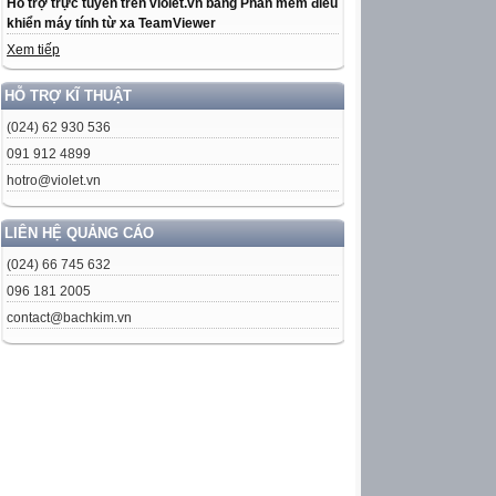
Hỗ trợ trực tuyến trên violet.vn bằng Phần mềm điều
khiển máy tính từ xa TeamViewer
Xem tiếp
HỖ TRỢ KĨ THUẬT
(024) 62 930 536
091 912 4899
hotro@violet.vn
LIÊN HỆ QUẢNG CÁO
(024) 66 745 632
096 181 2005
contact@bachkim.vn