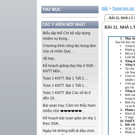
Gốc
>
Trung học cơ
THƯ MỤC
BÀI 11. NHÀ L
CÁC Ý KIẾN MỚI NHẤT
BÀI 11. NHÀ 
Biểu tập thể Chi bộ xây dựng
nhiệm vụ trọng...
Chương trình công tác trọng tâm
của cá nhân Quý...
rất hay...
Kế hoạch giảng dạy lớp 4 SGK -
KNTT Môn...
Toán 1 KNTT. Bài 1 Tiết 2....
Toán 1 KNTT. Bài 1 Tiết 1....
Toán 1 KNTT. Bài Các số từ 0
đến 10...
Bài soạn hay. Cảm ơn thầy Nam
nhiều nhé ❤️❤️❤️❤️❤️❤️...
Kế hoạch bài soạn giáo án lớp 1
theo SGK...
Ngày hè không biết đi đâu chơi,