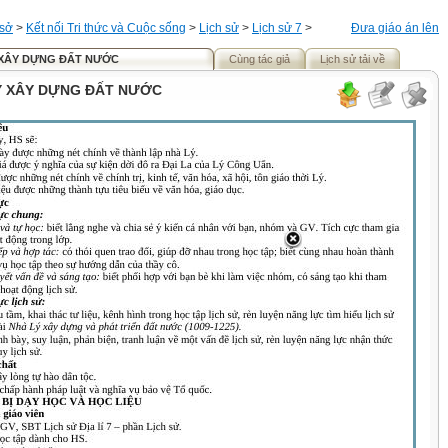
 sở
>
Kết nối Tri thức và Cuộc sống
>
Lịch sử
>
Lịch sử 7
>
Đưa giáo án lên
Ý XÂY DỰNG ĐẤT NƯỚC
Cùng tác giả
Lịch sử tải về
LÝ XÂY DỰNG ĐẤT NƯỚC