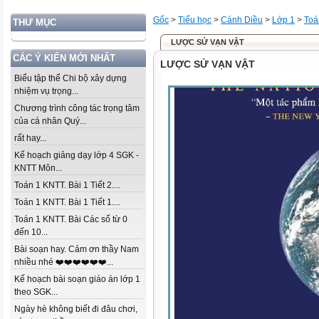
Gốc
>
Tiểu học
>
Cánh Diều
>
Lớp 1
>
Toá
THƯ MỤC
LƯỢC SỬ VẠN VẬT
CÁC Ý KIẾN MỚI NHẤT
LƯỢC SỬ VẠN VẬT
Biểu tập thể Chi bộ xây dựng
nhiệm vụ trọng...
Chương trình công tác trọng tâm
của cá nhân Quý...
rất hay...
Kế hoạch giảng dạy lớp 4 SGK -
KNTT Môn...
Toán 1 KNTT. Bài 1 Tiết 2....
Toán 1 KNTT. Bài 1 Tiết 1....
Toán 1 KNTT. Bài Các số từ 0
đến 10...
Bài soạn hay. Cảm ơn thầy Nam
nhiều nhé ❤️❤️❤️❤️❤️❤️...
Kế hoạch bài soạn giáo án lớp 1
theo SGK...
Ngày hè không biết đi đâu chơi,