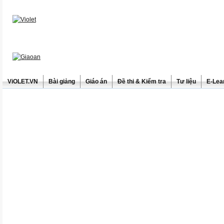
ViOLET.VN
Bài giảng
Giáo án
Đề thi & Kiểm tra
Tư liệu
E-Lea