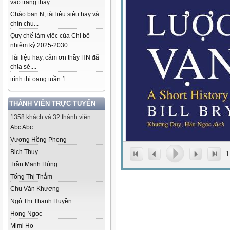
vào trang thầy...
Chào bạn N, tài liệu siêu hay và
chỉn chu...
Quy chế làm việc của Chi bộ
nhiệm kỳ 2025-2030...
Tài liệu hay, cảm ơn thầy HN đã
chia sẻ....
trinh thi oang tuần 1 ...
THÀNH VIÊN TRỰC TUYẾN
1358 khách và 32 thành viên
Abc Abc
Vương Hồng Phong
Bich Thuy
1
Trần Mạnh Hùng
Tống Thị Thắm
Chu Văn Khương
Ngô Thị Thanh Huyền
Hong Ngoc
Mimi Ho