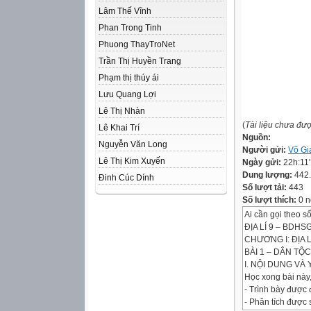
Lâm Thế Vĩnh
Phan Trong Tinh
Phuong ThayTroNet
Trần Thị Huyền Trang
Phạm thị thúy ái
Lưu Quang Lợi
Lê Thị Nhàn
(
Tài liệu chưa đư
Lê Khai Trí
Nguồn:
Nguyễn Văn Long
Người gửi:
Võ Gi
Lê Thị Kim Xuyến
Ngày gửi:
22h:11
Dung lượng:
442
Đinh Cúc Dính
Số lượt tải:
443
Số lượt thích:
0 n
Ai cần gọi theo 
ĐỊA LÍ 9 – BDH
CHƯƠNG I: ĐỊA 
BÀI 1 – DÂN TỘ
I. NỘI DUNG VÀ
Học xong bài này
- Trình bày được
- Phân tích được s