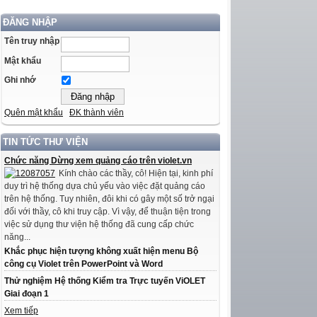
ĐĂNG NHẬP
Tên truy nhập
Mật khẩu
Ghi nhớ
Quên mật khẩu
ĐK thành viên
TIN TỨC THƯ VIỆN
Chức năng Dừng xem quảng cáo trên violet.vn
Kính chào các thầy, cô! Hiện tại, kinh phí
duy trì hệ thống dựa chủ yếu vào việc đặt quảng cáo
trên hệ thống. Tuy nhiên, đôi khi có gây một số trở ngại
đối với thầy, cô khi truy cập. Vì vậy, để thuận tiện trong
việc sử dụng thư viện hệ thống đã cung cấp chức
năng...
Khắc phục hiện tượng không xuất hiện menu Bộ
công cụ Violet trên PowerPoint và Word
Thử nghiệm Hệ thống Kiểm tra Trực tuyến ViOLET
Giai đoạn 1
Xem tiếp