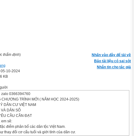
ợc thẩm định
)
Nhấn vào đây để tải về
Báo tài liệu có sai sót
ang
Nhắn tin cho tác giả
' 05-10-2024
.6 KB
gười
số zalo 0366394760
SG CHƯƠNG TRÌNH MỚI ( NĂM HỌC 2024-2025)
LÝ DÂN CƯ VIỆT NAM
C VÀ DÂN SỐ
 YÊU CẦU CẦN ĐẠT
, em sẽ:
 đặc điểm phân bố các dân tộc Việt Nam.
ự thay đổi cơ cấu tuổi và giới tính của dân cư.