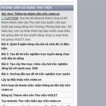
HƯỚNG DẪN SỬ DỤNG THƯ VIỆN
Xác thực Thông tin thành viên trên violet.vn
Sau khi đã đăng ký thành công và trở
thành thành viên của Thư viện trực tuyến, nếu bạn
muốn tạo trang riêng cho Trường, Phòng Giáo dục, Sở
Giáo dục, cho cá nhân mình hay bạn muốn soạn thảo
bài giảng điện tử trực tuyến bằng công cụ soạn thảo
bài giảng ViOLET, bạn...
Bài 4: Quản lí ngân hàng câu hỏi và sinh đề có điều
kiện
Bài 3: Tạo đề thi trắc nghiệm trực tuyến dạng chọn
một đáp án đúng
Bài 2: Tạo cây thư mục chứa câu hỏi trắc nghiệm
đồng bộ với danh mục SGK
Bài 1: Hướng dẫn tạo đề thi trắc nghiệm trực tuyến
Lấy lại Mật khẩu trên violet.vn
Kích hoạt tài khoản (Xác nhận thông tin liên hệ) trên
violet.vn
Đăng ký Thành viên trên Thư viện ViOLET
Tạo website Thư viện Giáo dục trên violet.vn