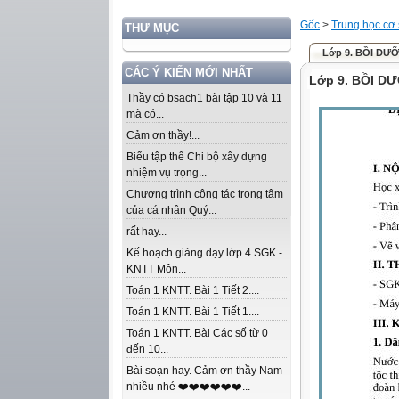
Gốc
>
Trung học cơ
THƯ MỤC
Lớp 9. BỒI DƯ
CÁC Ý KIẾN MỚI NHẤT
Lớp 9. BỒI D
Thầy có bsach1 bài tập 10 và 11
mà có...
Cảm ơn thầy!...
Biểu tập thể Chi bộ xây dựng
nhiệm vụ trọng...
Chương trình công tác trọng tâm
của cá nhân Quý...
rất hay...
Kế hoạch giảng dạy lớp 4 SGK -
KNTT Môn...
Toán 1 KNTT. Bài 1 Tiết 2....
Toán 1 KNTT. Bài 1 Tiết 1....
Toán 1 KNTT. Bài Các số từ 0
đến 10...
Bài soạn hay. Cảm ơn thầy Nam
nhiều nhé ❤️❤️❤️❤️❤️❤️...