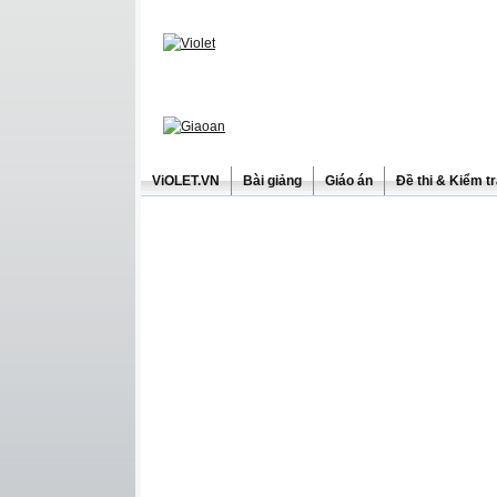
ViOLET.VN
Bài giảng
Giáo án
Đề thi & Kiểm t