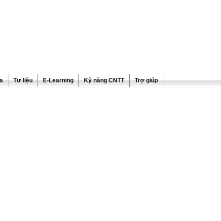
ra
Tư liệu
E-Learning
Kỹ năng CNTT
Trợ giúp