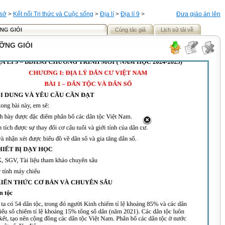
 sở
>
Kết nối Tri thức và Cuộc sống
>
Địa lí
>
Địa lí 9
>
Đưa giáo án lên
ỠNG GIỎI
Cùng tác giả
Lịch sử tải về
ƯỠNG GIỎI