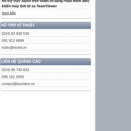
Hỗ trợ trực tuyến trên violet.vn bằng Phần mềm điều
khiển máy tính từ xa TeamViewer
Xem tiếp
HỖ TRỢ KĨ THUẬT
(024) 62 930 536
091 912 4899
hotro@violet.vn
LIÊN HỆ QUẢNG CÁO
(024) 66 745 632
096 181 2005
contact@bachkim.vn