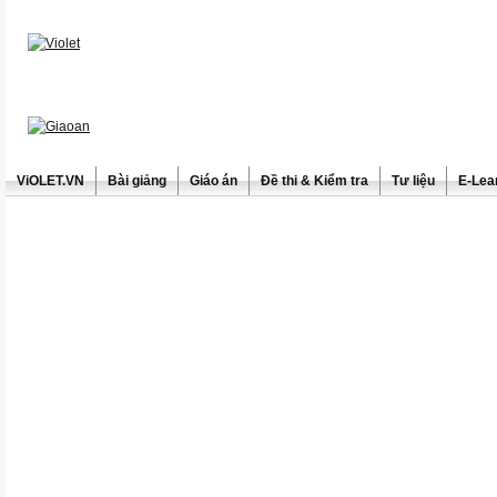
ViOLET.VN
Bài giảng
Giáo án
Đề thi & Kiểm tra
Tư liệu
E-Lea