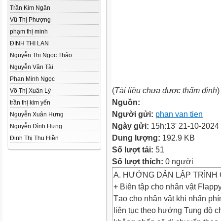
Trần Kim Ngân
Vũ Thị Phượng
phạm thị minh
ĐINH THI LAN
Nguyễn Thị Ngọc Thảo
Nguyễn Văn Tài
Phan Minh Ngọc
(
Tài liệu chưa được thẩm định
)
Võ Thị Xuân Lý
Nguồn:
trần thị kim yến
Người gửi:
phan van tien
Nguyễn Xuân Hưng
Ngày gửi:
15h:13' 21-10-2024
Nguyễn Đình Hưng
Dung lượng:
192.9 KB
Đinh Thị Thu Hiền
Số lượt tải:
51
Số lượt thích:
0 người
A. HƯỚNG DẪN LẬP TRÌNH
+ Biên tập cho nhân vật Flappy
Tạo cho nhân vật khi nhấn phí
liên tục theo hướng Tung độ c