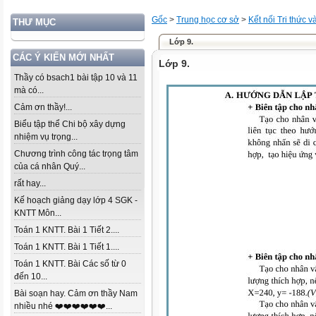
Gốc
>
Trung học cơ sở
>
Kết nối Tri thức 
THƯ MỤC
Lớp 9.
CÁC Ý KIẾN MỚI NHẤT
Lớp 9.
Thầy có bsach1 bài tập 10 và 11
mà có...
Cảm ơn thầy!...
Biểu tập thể Chi bộ xây dựng
nhiệm vụ trọng...
Chương trình công tác trọng tâm
của cá nhân Quý...
rất hay...
Kế hoạch giảng dạy lớp 4 SGK -
KNTT Môn...
Toán 1 KNTT. Bài 1 Tiết 2....
Toán 1 KNTT. Bài 1 Tiết 1....
Toán 1 KNTT. Bài Các số từ 0
đến 10...
Bài soạn hay. Cảm ơn thầy Nam
nhiều nhé ❤️❤️❤️❤️❤️❤️...