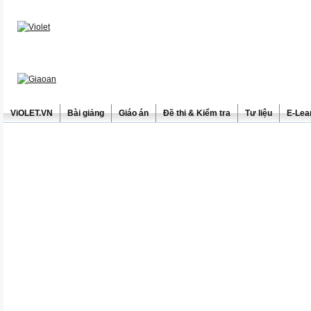
ViOLET.VN
Bài giảng
Giáo án
Đề thi & Kiểm tra
Tư liệu
E-Lea