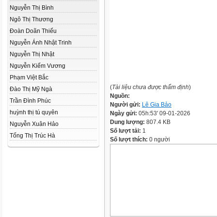
Nguyễn Thị Bình
Ngô Thị Thương
Đoàn Doãn Thiếu
Nguyễn Ánh Nhật Trinh
Nguyễn Thị Nhật
Nguyễn Kiếm Vương
Phạm Việt Bắc
(
Tài liệu chưa được thẩm định
)
Đào Thị Mỹ Ngà
Nguồn:
Trần Đình Phúc
Người gửi:
Lê Gia Bảo
huỳnh thị tú quyên
Ngày gửi:
05h:53' 09-01-2026
Dung lượng:
807.4 KB
Nguyễn Xuân Hảo
Số lượt tải:
1
Tống Thị Trúc Hà
Số lượt thích:
0 người