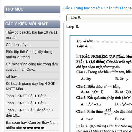
Gốc
>
Trung học cơ sở
>
Chân trời sáng tạ
THƯ MỤC
Lớp 8.
CÁC Ý KIẾN MỚI NHẤT
Lớp 8.
Thầy có bsach1 bài tập 10 và 11
mà có...
Cảm ơn thầy!...
Biểu tập thể Chi bộ xây dựng
nhiệm vụ trọng...
Chương trình công tác trọng tâm
của cá nhân Quý...
rất hay...
Kế hoạch giảng dạy lớp 4 SGK -
KNTT Môn...
Toán 1 KNTT. Bài 1 Tiết 2....
Toán 1 KNTT. Bài 1 Tiết 1....
Toán 1 KNTT. Bài Các số từ 0
đến 10...
Bài soạn hay. Cảm ơn thầy Nam
nhiều nhé ❤️❤️❤️❤️❤️❤️...