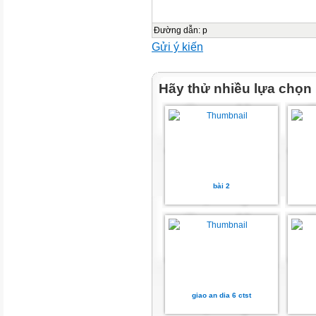
BÀI 1. VỊ TRÍ ĐỊA LÍ VÀ PH
Đường dẫn
:
p
NỘI DUNG BÀI HỌC
Gửi ý kiến
1
Hãy thử nhiều lựa chọn
ĐẶC ĐiỂM VỊ TRÍ ĐỊA LÍ
2
PHẠM VI LÃNH THỔ
bài 2
3
ẢNH HƯỞNG CỦA VỊ TRÍ ĐỊA
THỔ ĐỐI VỚI SỰ HÌNH THÀN
TỰ NHIÊN VIỆT NAM
giao an dia 6 ctst
4