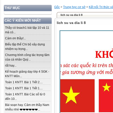
Gốc
>
Trung học cơ sở
>
Kết nối Tri thức 
THƯ MỤC
lich su va dia li 8
CÁC Ý KIẾN MỚI NHẤT
lich su va dia li 8
Thầy có bsach1 bài tập 10 và 11
mà có...
Cảm ơn thầy!...
Biểu tập thể Chi bộ xây dựng
nhiệm vụ trọng...
Chương trình công tác trọng tâm
của cá nhân Quý...
rất hay...
Kế hoạch giảng dạy lớp 4 SGK -
KNTT Môn...
Toán 1 KNTT. Bài 1 Tiết 2....
Toán 1 KNTT. Bài 1 Tiết 1....
Toán 1 KNTT. Bài Các số từ 0
đến 10...
Bài soạn hay. Cảm ơn thầy Nam
nhiều nhé ❤️❤️❤️❤️❤️❤️...