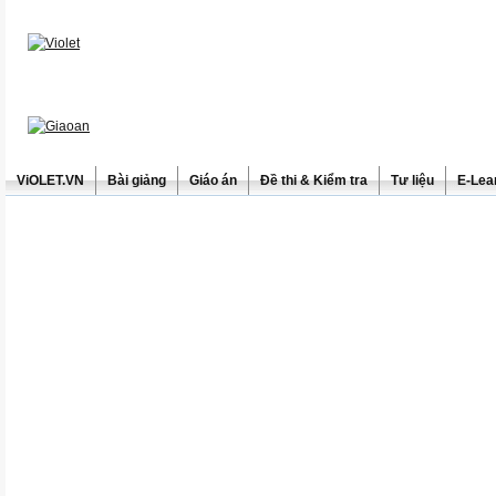
ViOLET.VN
Bài giảng
Giáo án
Đề thi & Kiểm tra
Tư liệu
E-Lea