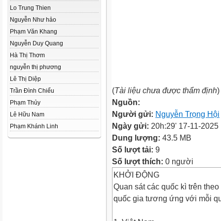
Lo Trung Thien
Nguyễn Như hảo
Phạm Văn Khang
Nguyễn Duy Quang
Hà Thị Thơm
nguyễn thị phương
Lê Thị Diệp
(
Tài liệu chưa được thẩm định
)
Trần Đình Chiểu
Nguồn:
Phạm Thủy
Người gửi:
Nguyễn Trọng Hội
Lê Hữu Nam
Ngày gửi:
20h:29' 17-11-2025
Phạm Khánh Linh
Dung lượng:
43.5 MB
Số lượt tải:
9
Số lượt thích:
0 người
KHỞI ĐỘNG
Quan sát các quốc kì trên theo 
quốc gia tương ứng với mỗi quố