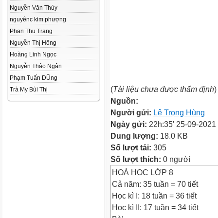
Nguyễn Văn Thủy
nguyênc kim phượng
Phan Thu Trang
Nguyễn Thị Hông
Hoàng Linh Ngọc
Nguyễn Thảo Ngân
Phạm Tuấn DŨng
(
Tài liệu chưa được thẩm định
)
Trà My Bùi Thị
Nguồn:
Người gửi:
Lê Trọng Hùng
Ngày gửi:
22h:35' 25-09-2021
Dung lượng:
18.0 KB
Số lượt tải:
305
Số lượt thích:
0 người
HOÁ HỌC LỚP 8
Cả năm: 35 tuần = 70 tiết
Học kì I: 18 tuần = 36 tiết
Học kì II: 17 tuần = 34 tiết