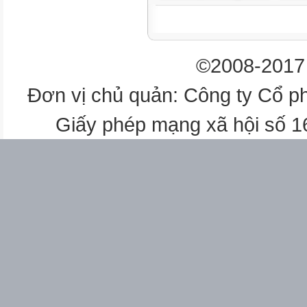
Mục III. Có bao nhiêu nguyê
Học sinh tự đọc

©2008-2017 

6
Đơn vị chủ quản: Công ty Cổ p
Luyện tập

Giấy phép mạng xã hội số 


6
7
Đơn chất và hợp chất. Phân
- Mục IV, hình 1.14, Mục 5 (
Học sinh tự đọc



