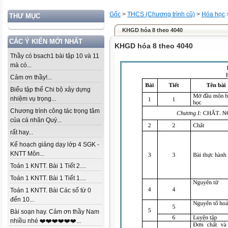
Gốc
>
THCS (Chương trình cũ)
>
Hóa học
THƯ MỤC
KHGD hóa 8 theo 4040
CÁC Ý KIẾN MỚI NHẤT
KHGD hóa 8 theo 4040
Thầy có bsach1 bài tập 10 và 11
mà có...
Cảm ơn thầy!...
Biểu tập thể Chi bộ xây dựng
nhiệm vụ trọng...
Chương trình công tác trọng tâm
của cá nhân Quý...
rất hay...
Kế hoạch giảng dạy lớp 4 SGK -
KNTT Môn...
Toán 1 KNTT. Bài 1 Tiết 2....
Toán 1 KNTT. Bài 1 Tiết 1....
Toán 1 KNTT. Bài Các số từ 0
đến 10...
Bài soạn hay. Cảm ơn thầy Nam
nhiều nhé ❤️❤️❤️❤️❤️❤️...