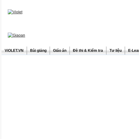
ViOLET.VN
Bài giảng
Giáo án
Đề thi & Kiểm tra
Tư liệu
E-Lea