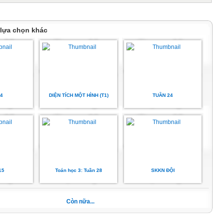
 những em yếu kém.: An Nhiên, Nhật, Khang, Vũ Nhiên,Vũ, Nguyên
huyện riêng; làm việc riêng nhiều (Bảo,Phúc)
hưa chăm : Nguyễn Nhiên,
 lựa chọn khác
DẠY TUẦN 28
n 3/4/2026)
4
DIỆN TÍCH MỘT HÌNH (T1)
TUẦN 24
15
Toán học 3: Tuần 28
SKKN ĐỘI
Còn nữa...