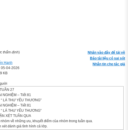
ợc thẩm định
)
Nhấn vào đây để tải về
Báo tài liệu có sai sót
ễn Hanh
Nhắn tin cho tác giả
' 05-04-2026
.9 KB
gười
TUẦN 27
 NGHIỆM – Tiết 81
 “ LÁ THƯ YÊU THƯƠNG”
 NGHIỆM – Tiết 81
 “ LÁ THƯ YÊU THƯƠNG”
HẬN XÉT TUẦN QUA
ng nhóm về những ưu, khuyết điểm của nhóm trong tuần qua.
 xét đánh giá tình hình cả lớp.