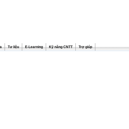
ra
Tư liệu
E-Learning
Kỹ năng CNTT
Trợ giúp