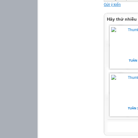
kèm cặp, giúp đỡ
Gửi ý kiến
* Nhắc nhở: nói c
Tiếp thu chậm, c
Hãy thử nhiều
KẾ HOẠCH BÀI 
(Từ 30/3/2026 đế
Thứ
Buổi
Môn
TUẦN 
Tiết
Tên bài
ND lồng
ghép, điều
chỉnh
TUẦN 
ngày
Thứ
hai