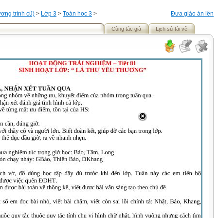
ơng trình cũ)
>
Lớp 3
>
Toán học 3
>
Đưa giáo án lên
Cùng tác giả
Lịch sử tải về