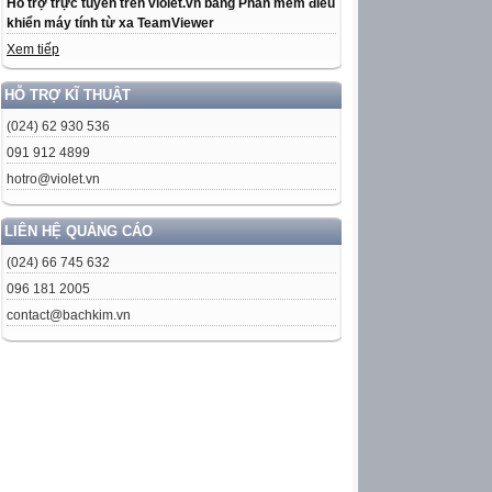
Hỗ trợ trực tuyến trên violet.vn bằng Phần mềm điều
khiển máy tính từ xa TeamViewer
Xem tiếp
HỖ TRỢ KĨ THUẬT
(024) 62 930 536
091 912 4899
hotro@violet.vn
LIÊN HỆ QUẢNG CÁO
(024) 66 745 632
096 181 2005
contact@bachkim.vn