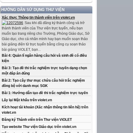
HƯỚNG DẪN SỬ DỤNG THƯ VIỆN
Xác thực Thông tin thành viên trên violet.vn
Sau khi đã đăng ký thành công và trở
thành thành viên của Thư viện trực tuyến, nếu bạn
muốn tạo trang riêng cho Trường, Phòng Giáo dục, Sở
Giáo dục, cho cá nhân mình hay bạn muốn soạn thảo
bài giảng điện tử trực tuyến bằng công cụ soạn thảo
bài giảng ViOLET, bạn...
Bài 4: Quản lí ngân hàng câu hỏi và sinh đề có điều
kiện
Bài 3: Tạo đề thi trắc nghiệm trực tuyến dạng chọn
một đáp án đúng
Bài 2: Tạo cây thư mục chứa câu hỏi trắc nghiệm
đồng bộ với danh mục SGK
Bài 1: Hướng dẫn tạo đề thi trắc nghiệm trực tuyến
Lấy lại Mật khẩu trên violet.vn
Kích hoạt tài khoản (Xác nhận thông tin liên hệ) trên
violet.vn
Đăng ký Thành viên trên Thư viện ViOLET
Tạo website Thư viện Giáo dục trên violet.vn