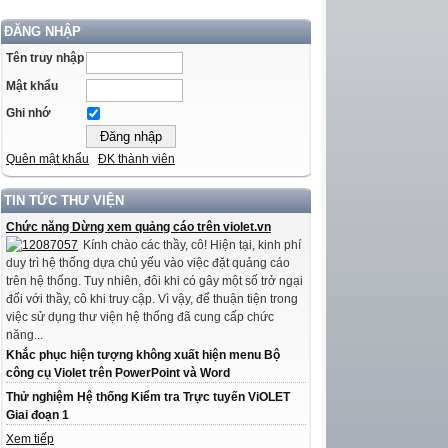
ĐĂNG NHẬP
Tên truy nhập
Mật khẩu
Ghi nhớ
Quên mật khẩu
ĐK thành viên
TIN TỨC THƯ VIỆN
Chức năng Dừng xem quảng cáo trên violet.vn
Kính chào các thầy, cô! Hiện tại, kinh phí
duy trì hệ thống dựa chủ yếu vào việc đặt quảng cáo
trên hệ thống. Tuy nhiên, đôi khi có gây một số trở ngại
đối với thầy, cô khi truy cập. Vì vậy, để thuận tiện trong
việc sử dụng thư viện hệ thống đã cung cấp chức
năng...
Khắc phục hiện tượng không xuất hiện menu Bộ
công cụ Violet trên PowerPoint và Word
Thử nghiệm Hệ thống Kiểm tra Trực tuyến ViOLET
Giai đoạn 1
Xem tiếp