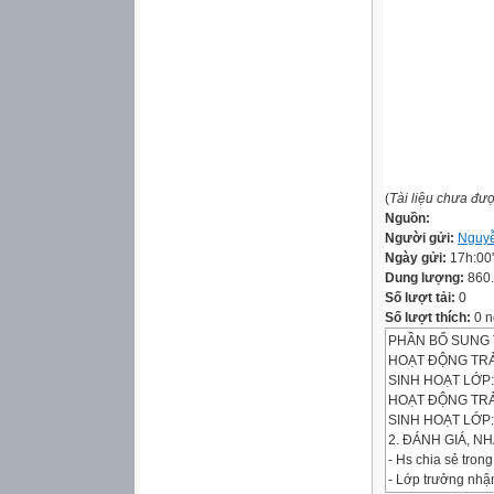
(
Tài liệu chưa đư
Nguồn:
Người gửi:
Nguy
Ngày gửi:
17h:00
Dung lượng:
860
Số lượt tải:
0
Số lượt thích:
0 n
PHẦN BỔ SUNG 
HOẠT ĐỘNG TRẢI
SINH HOẠT LỚP:
HOẠT ĐỘNG TRẢI
SINH HOẠT LỚP:
2. ĐÁNH GIÁ, N
- Hs chia sẻ tro
- Lớp trưởng nhận