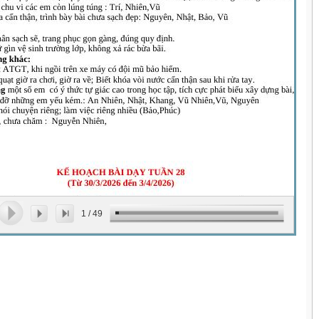
1
/
49