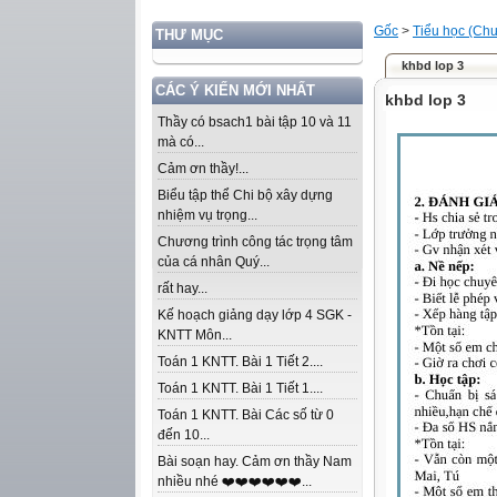
Gốc
>
Tiểu học (Chư
THƯ MỤC
khbd lop 3
CÁC Ý KIẾN MỚI NHẤT
khbd lop 3
Thầy có bsach1 bài tập 10 và 11
mà có...
Cảm ơn thầy!...
Biểu tập thể Chi bộ xây dựng
nhiệm vụ trọng...
Chương trình công tác trọng tâm
của cá nhân Quý...
rất hay...
Kế hoạch giảng dạy lớp 4 SGK -
KNTT Môn...
Toán 1 KNTT. Bài 1 Tiết 2....
Toán 1 KNTT. Bài 1 Tiết 1....
Toán 1 KNTT. Bài Các số từ 0
đến 10...
Bài soạn hay. Cảm ơn thầy Nam
nhiều nhé ❤️❤️❤️❤️❤️❤️...