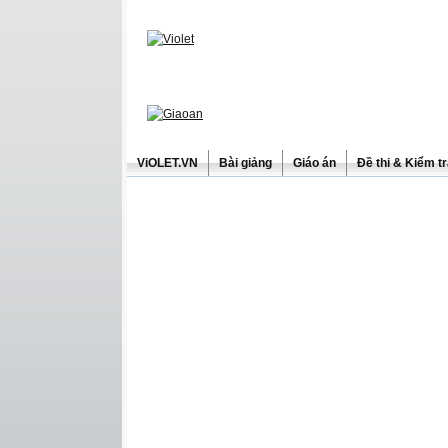
ViOLET.VN
Bài giảng
Giáo án
Đề thi & Kiểm t