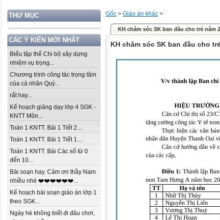
Gốc
>
Giáo án khác
>
THƯ MỤC
KH chăm sóc SK ban đầu cho trẻ năm 
CÁC Ý KIẾN MỚI NHẤT
KH chăm sóc SK ban đầu cho tr
Biểu tập thể Chi bộ xây dựng
nhiệm vụ trọng...
Chương trình công tác trọng tâm
của cá nhân Quý...
rất hay...
Kế hoạch giảng dạy lớp 4 SGK -
KNTT Môn...
Toán 1 KNTT. Bài 1 Tiết 2....
Toán 1 KNTT. Bài 1 Tiết 1....
Toán 1 KNTT. Bài Các số từ 0
đến 10...
Bài soạn hay. Cảm ơn thầy Nam
nhiều nhé ❤️❤️❤️❤️❤️❤️...
Kế hoạch bài soạn giáo án lớp 1
theo SGK...
Ngày hè không biết đi đâu chơi,