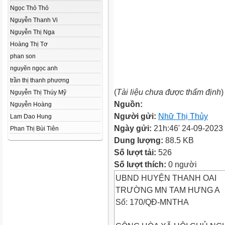
Ngọc Thỏ Thỏ
Nguyễn Thanh Vi
Nguyễn Thị Nga
Hoàng Thị Tơ
phan son
nguyẽn ngọc anh
trần thị thanh phương
(
Tài liệu chưa được thẩm định
)
Nguyễn Thị Thúy Mỹ
Nguồn:
Nguyễn Hoàng
Người gửi:
Nhữ Thị Thủy
Lam Dao Hung
Ngày gửi:
21h:46' 24-09-2023
Phan Thị Bùi Tiên
Dung lượng:
88.5 KB
Số lượt tải:
526
Số lượt thích:
0 người
UBND HUYỆN THANH OAI
TRƯỜNG MN TAM HƯNG A
Số: 170/QĐ-MNTHA