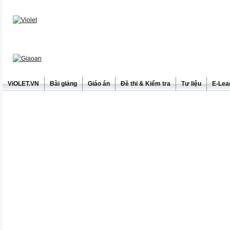
ViOLET.VN
Bài giảng
Giáo án
Đề thi & Kiểm tra
Tư liệu
E-Lea