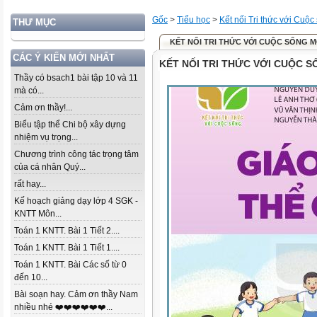
Gốc
>
Tiểu học
>
Kết nối Tri thức với Cuộc
THƯ MỤC
KẾT NỐI TRI THỨC VỚI CUỘC SỐNG 
CÁC Ý KIẾN MỚI NHẤT
KẾT NỐI TRI THỨC VỚI CUỘC 
Thầy có bsach1 bài tập 10 và 11
mà có...
Cảm ơn thầy!...
Biểu tập thể Chi bộ xây dựng
nhiệm vụ trọng...
Chương trình công tác trọng tâm
của cá nhân Quý...
rất hay...
Kế hoạch giảng dạy lớp 4 SGK -
KNTT Môn...
Toán 1 KNTT. Bài 1 Tiết 2....
Toán 1 KNTT. Bài 1 Tiết 1....
Toán 1 KNTT. Bài Các số từ 0
đến 10...
Bài soạn hay. Cảm ơn thầy Nam
nhiều nhé ❤️❤️❤️❤️❤️❤️...