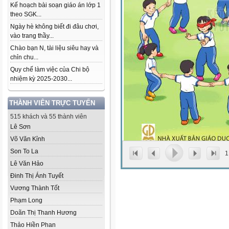
Kế hoạch bài soạn giáo án lớp 1
theo SGK...
Ngày hè không biết đi đâu chơi,
vào trang thầy...
Chào bạn N, tài liệu siêu hay và
chỉn chu...
Quy chế làm việc của Chi bộ
nhiệm kỳ 2025-2030...
THÀNH VIÊN TRỰC TUYẾN
515 khách và 55 thành viên
Lê Sơn
Võ Văn Kỉnh
Son To La
1
Lê Văn Hảo
Đinh Thị Ánh Tuyết
Vương Thành Tốt
Phạm Long
Doãn Thị Thanh Hương
Thảo Hiền Phan