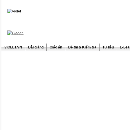
ViOLET.VN
Bài giảng
Giáo án
Đề thi & Kiểm tra
Tư liệu
E-Lea