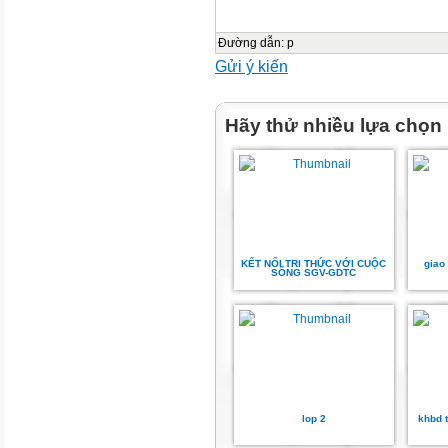
Đường dẫn
:
p
Gửi ý kiến
Hãy thử nhiều lựa chọn
KẾT NỐI TRI THỨC VỚI CUỘC
giao
SỐNG SGV-GDTC
lop 2
khbd t