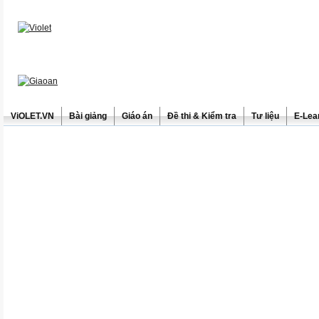
ViOLET.VN
Bài giảng
Giáo án
Đề thi & Kiểm tra
Tư liệu
E-Lea