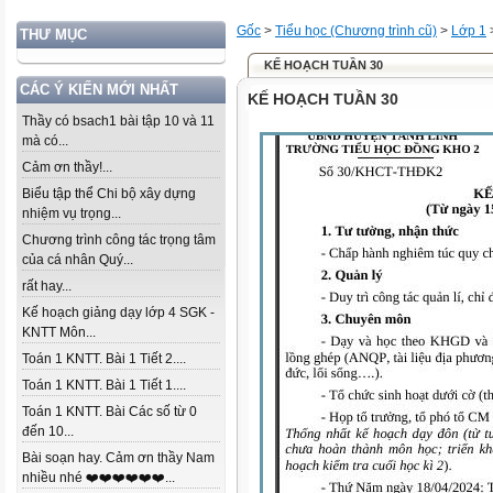
Gốc
>
Tiểu học (Chương trình cũ)
>
Lớp 1
THƯ MỤC
KẾ HOẠCH TUẦN 30
CÁC Ý KIẾN MỚI NHẤT
KẾ HOẠCH TUẦN 30
Thầy có bsach1 bài tập 10 và 11
mà có...
Cảm ơn thầy!...
Biểu tập thể Chi bộ xây dựng
nhiệm vụ trọng...
Chương trình công tác trọng tâm
của cá nhân Quý...
rất hay...
Kế hoạch giảng dạy lớp 4 SGK -
KNTT Môn...
Toán 1 KNTT. Bài 1 Tiết 2....
Toán 1 KNTT. Bài 1 Tiết 1....
Toán 1 KNTT. Bài Các số từ 0
đến 10...
Bài soạn hay. Cảm ơn thầy Nam
nhiều nhé ❤️❤️❤️❤️❤️❤️...