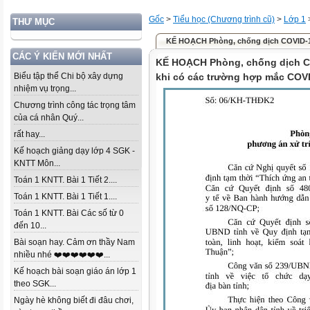
Gốc
>
Tiểu học (Chương trình cũ)
>
Lớp 1
THƯ MỤC
KẾ HOẠCH Phòng, chống dịch COVID-19
CÁC Ý KIẾN MỚI NHẤT
KẾ HOẠCH Phòng, chống dịch CO
Biểu tập thể Chi bộ xây dựng
khi có các trường hợp mắc COV
nhiệm vụ trọng...
Chương trình công tác trọng tâm
của cá nhân Quý...
rất hay...
Kế hoạch giảng dạy lớp 4 SGK -
KNTT Môn...
Toán 1 KNTT. Bài 1 Tiết 2....
Toán 1 KNTT. Bài 1 Tiết 1....
Toán 1 KNTT. Bài Các số từ 0
đến 10...
Bài soạn hay. Cảm ơn thầy Nam
nhiều nhé ❤️❤️❤️❤️❤️❤️...
Kế hoạch bài soạn giáo án lớp 1
theo SGK...
Ngày hè không biết đi đâu chơi,