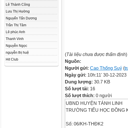
Lê Thành Công
Lưu Thị Hường
Nguyển Tấn Dương
Trần Thị Tâm
Lê phúc Anh
Thanh Vinh
Nguyễn Ngọc
nguyễn thị huệ
(
Tài liệu chưa được thẩm định
)
Hit Club
Nguồn:
Người gửi:
Cao Thống Suý
(
t
Ngày gửi:
10h:11' 30-12-2023
Dung lượng:
30.7 KB
Số lượt tải:
16
Số lượt thích:
0 người
UBND HUYỆN TÁNH LINH
TRƯỜNG TIỂU HỌC ĐỒNG 
Số: 06/KH-THĐK2