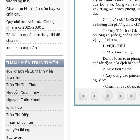
vào trang thầy...
Chào bạn N, tài liệu siêu hay và
chỉn chu...
Quy chế làm việc của Chi bộ
nhiệm kỳ 2025-2030...
Tài liệu hay, cảm ơn thầy HN đã
chia sẻ....
trinh thi oang tuần 1 ...
THÀNH VIÊN TRỰC TUYẾN
409 khách và 18 thành viên
Trần Trinh
Trần Thị Thu Thảo
Nguyễn Xuân Thuỷ
Nguyễn Tuấn Khanh
lê thị huê
Trần Thị Diệp
Phạm phúc hậu
nguyễn thị nga
đào uyên