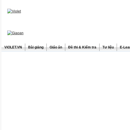
ViOLET.VN
Bài giảng
Giáo án
Đề thi & Kiểm tra
Tư liệu
E-Lea