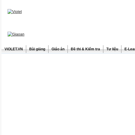
ViOLET.VN
Bài giảng
Giáo án
Đề thi & Kiểm tra
Tư liệu
E-Lea