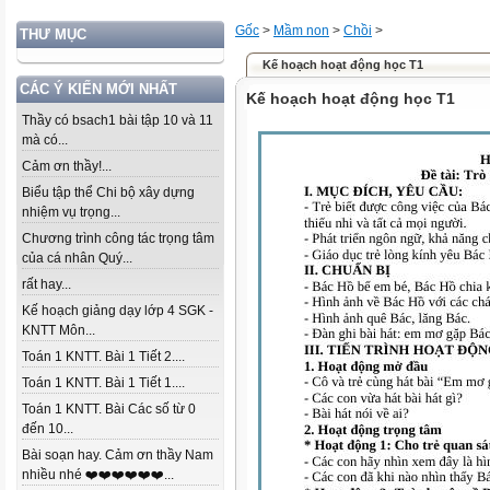
Gốc
>
Mầm non
>
Chồi
>
THƯ MỤC
Kế hoạch hoạt động học T1
CÁC Ý KIẾN MỚI NHẤT
Kế hoạch hoạt động học T1
Thầy có bsach1 bài tập 10 và 11
mà có...
Cảm ơn thầy!...
Biểu tập thể Chi bộ xây dựng
nhiệm vụ trọng...
Chương trình công tác trọng tâm
của cá nhân Quý...
rất hay...
Kế hoạch giảng dạy lớp 4 SGK -
KNTT Môn...
Toán 1 KNTT. Bài 1 Tiết 2....
Toán 1 KNTT. Bài 1 Tiết 1....
Toán 1 KNTT. Bài Các số từ 0
đến 10...
Bài soạn hay. Cảm ơn thầy Nam
nhiều nhé ❤️❤️❤️❤️❤️❤️...