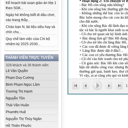
Kế hoạch bài soạn giáo án lớp 1
theo SGK...
Ngày hè không biết đi đâu chơi,
vào trang thầy...
Chào bạn N, tài liệu siêu hay và
chỉn chu...
Quy chế làm việc của Chi bộ
nhiệm kỳ 2025-2030...
THÀNH VIÊN TRỰC TUYẾN
328 khách và 36 thành viên
Lê Văn Quyền
Phạm Duy Cường
Bình Phạm Ngọc Lâm
1
Trương Thị Hạnh
Nguyễn Tôn
Thái Văn Huân
Phamthị Huệ
Nguyễn Thị Thùy Ngân
Hồ Thiên Phước