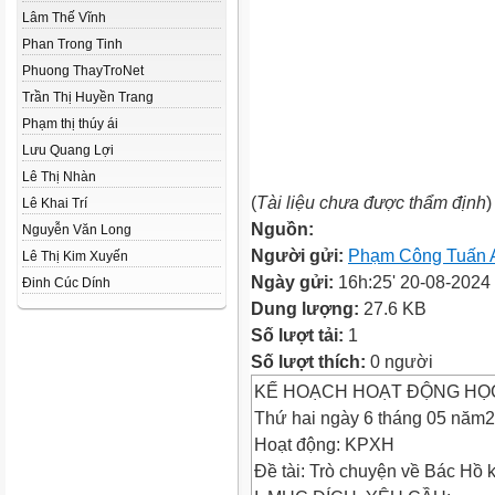
Lâm Thế Vĩnh
Phan Trong Tinh
Phuong ThayTroNet
Trần Thị Huyền Trang
Phạm thị thúy ái
Lưu Quang Lợi
Lê Thị Nhàn
(
Tài liệu chưa được thẩm định
)
Lê Khai Trí
Nguồn:
Nguyễn Văn Long
Người gửi:
Phạm Công Tuấn 
Lê Thị Kim Xuyến
Ngày gửi:
16h:25' 20-08-2024
Đinh Cúc Dính
Dung lượng:
27.6 KB
Số lượt tải:
1
Số lượt thích:
0 người
KẾ HOẠCH HOẠT ĐỘNG HỌ
Thứ hai ngày 6 tháng 05 năm
Hoạt động: KPXH
Đề tài: Trò chuyện về Bác Hồ 