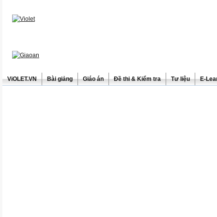
ViOLET.VN
Bài giảng
Giáo án
Đề thi & Kiểm tra
Tư liệu
E-Lea