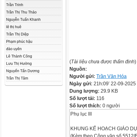
Trần Trinh
Trần Thị Thu Thảo
Nguyễn Tuấn Khanh
lê thị huê
Trần Thị Diệp
Phạm phúc hậu
đào uyên
Lê Thành Công
(
Tài liệu chưa được thẩm định
)
Lưu Thị Hường
Nguồn:
Nguyển Tấn Dương
Người gửi:
Trần Văn Hóa
Trần Thị Tâm
Ngày gửi:
21h:09' 22-09-2025
Dung lượng:
29.9 KB
Số lượt tải:
116
Số lượt thích:
0 người
Phụ lục III
KHUNG KẾ HOẠCH GIÁO DỤ
(Kèm theo Công văn số 5512