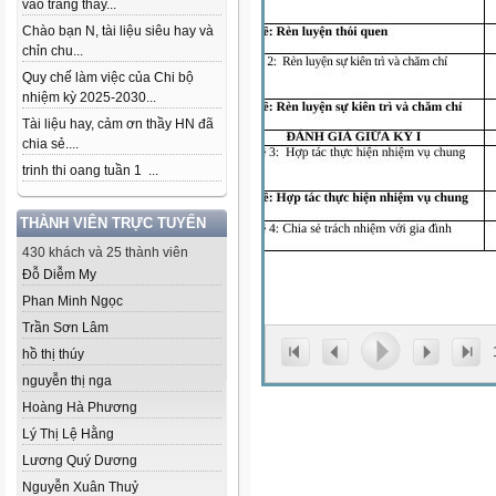
vào trang thầy...
Chào bạn N, tài liệu siêu hay và
chỉn chu...
Quy chế làm việc của Chi bộ
nhiệm kỳ 2025-2030...
Tài liệu hay, cảm ơn thầy HN đã
chia sẻ....
trinh thi oang tuần 1 ...
THÀNH VIÊN TRỰC TUYẾN
430 khách và 25 thành viên
Đỗ Diễm My
Phan Minh Ngọc
Trần Sơn Lâm
hồ thị thúy
nguyễn thị nga
Hoàng Hà Phương
Lý Thị Lệ Hằng
Lương Quý Dương
Nguyễn Xuân Thuỷ