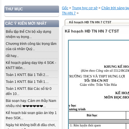
Gốc
>
Trung học cơ sở
>
Chân trời sáng tạ
THƯ MỤC
TN-HN 7
>
Kế hoạch HĐ TN HN 7 CTST
CÁC Ý KIẾN MỚI NHẤT
Kế hoạch HĐ TN HN 7 CTST
Biểu tập thể Chi bộ xây dựng
nhiệm vụ trọng...
Chương trình công tác trọng tâm
của cá nhân Quý...
rất hay...
Kế hoạch giảng dạy lớp 4 SGK -
KNTT Môn...
Toán 1 KNTT. Bài 1 Tiết 2....
Toán 1 KNTT. Bài 1 Tiết 1....
Toán 1 KNTT. Bài Các số từ 0
đến 10...
Bài soạn hay. Cảm ơn thầy Nam
nhiều nhé ❤️❤️❤️❤️❤️❤️...
Kế hoạch bài soạn giáo án lớp 1
theo SGK...
Ngày hè không biết đi đâu chơi,