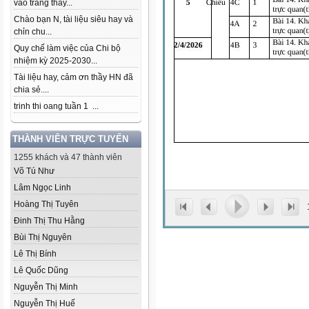
vào trang thầy...
Chào bạn N, tài liệu siêu hay và
chỉn chu...
Quy chế làm việc của Chi bộ
nhiệm kỳ 2025-2030...
Tài liệu hay, cảm ơn thầy HN đã
chia sẻ....
trinh thi oang tuần 1 ...
THÀNH VIÊN TRỰC TUYẾN
1255 khách và 47 thành viên
Võ Tú Như
Lâm Ngọc Linh
Hoàng Thị Tuyên
Đinh Thị Thu Hằng
Bùi Thị Nguyên
Lê Thị Bính
Lê Quốc Dũng
Nguyễn Thị Minh
Nguyễn Thị Huế