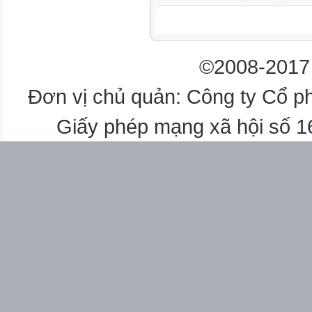
4
1/4/2026
©2008-2017 
5
Đơn vị chủ quản: Công ty Cổ p
2/4/2026
Giấy phép mạng xã hội số 
TÊN BÀI DẠY
ĐỒ DÙNG TIẾT DẠY GHI CH
2 Bài 14. Sử dụng biến trong
trình(tiếp)
Máy chiếu
30/3/2026
3
Chiều 5C