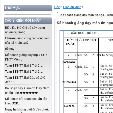
Gốc
>
Giáo án khác
>
THƯ MỤC
Kế hoạch giảng dạy môn tin học - Tuần
CÁC Ý KIẾN MỚI NHẤT
Kế hoạch giảng dạy môn tin học
Biểu tập thể Chi bộ xây dựng
nhiệm vụ trọng...
Chương trình công tác trọng tâm
của cá nhân Quý...
rất hay...
Kế hoạch giảng dạy lớp 4 SGK -
KNTT Môn...
Toán 1 KNTT. Bài 1 Tiết 2....
Toán 1 KNTT. Bài 1 Tiết 1....
Toán 1 KNTT. Bài Các số từ 0
đến 10...
Bài soạn hay. Cảm ơn thầy Nam
nhiều nhé ❤️❤️❤️❤️❤️❤️...
Kế hoạch bài soạn giáo án lớp 1
theo SGK...
Ngày hè không biết đi đâu chơi,