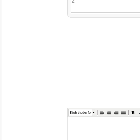
2
Chiều 5A
1
5D
2
5B
3
Chiều 3C
Kích thước font
1
3B