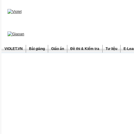
ViOLET.VN
Bài giảng
Giáo án
Đề thi & Kiểm tra
Tư liệu
E-Lea