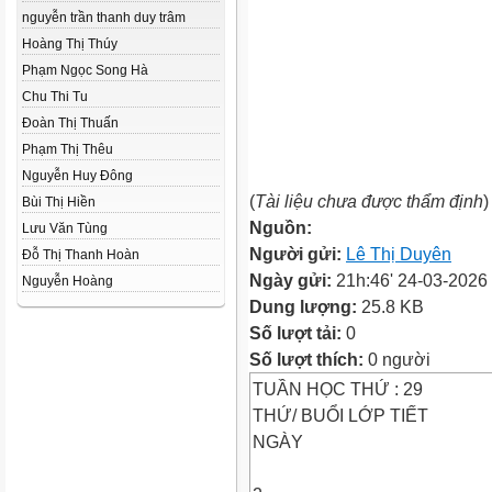
nguyễn trần thanh duy trâm
Hoàng Thị Thúy
Phạm Ngọc Song Hà
Chu Thi Tu
Đoàn Thị Thuấn
Phạm Thị Thêu
Nguyễn Huy Đông
(
Tài liệu chưa được thẩm định
)
Bùi Thị Hiền
Nguồn:
Lưu Văn Tùng
Người gửi:
Lê Thị Duyên
Đỗ Thị Thanh Hoàn
Ngày gửi:
21h:46' 24-03-2026
Nguyễn Hoàng
Dung lượng:
25.8 KB
Số lượt tải:
0
Số lượt thích:
0 người
TUẦN HỌC THỨ : 29
THỨ/ BUỔI LỚP TIẾT
NGÀY