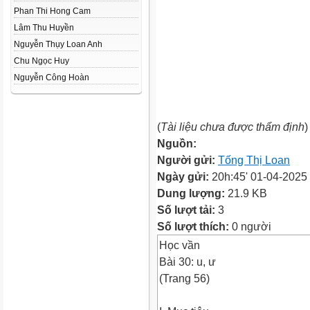
Phan Thi Hong Cam
Lâm Thu Huyền
Nguyễn Thụy Loan Anh
Chu Ngọc Huy
Nguyễn Công Hoàn
(
Tài liệu chưa được thẩm định
)
Nguồn:
Người gửi:
Tống Thị Loan
Ngày gửi:
20h:45' 01-04-2025
Dung lượng:
21.9 KB
Số lượt tải:
3
Số lượt thích:
0 người
Học vần
Bài 30: u, ư
(Trang 56)