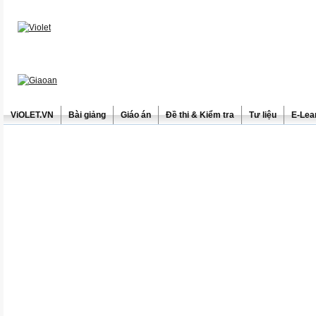
ViOLET.VN
Bài giảng
Giáo án
Đề thi & Kiểm tra
Tư liệu
E-Lea