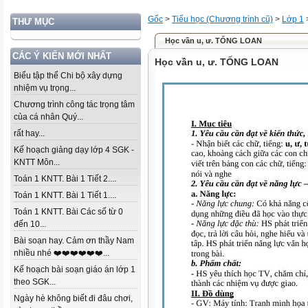
Gốc
>
Tiểu học (Chương trình cũ)
>
Lớp 1
THƯ MỤC
Học vần u, ư. TỐNG LOAN
CÁC Ý KIẾN MỚI NHẤT
Học vần u, ư. TỐNG LOAN
Biểu tập thể Chi bộ xây dựng
nhiệm vụ trọng...
Chương trình công tác trọng tâm
của cá nhân Quý...
rất hay...
Kế hoạch giảng dạy lớp 4 SGK -
KNTT Môn...
Toán 1 KNTT. Bài 1 Tiết 2....
Toán 1 KNTT. Bài 1 Tiết 1....
Toán 1 KNTT. Bài Các số từ 0
đến 10...
Bài soạn hay. Cảm ơn thầy Nam
nhiều nhé ❤️❤️❤️❤️❤️❤️...
Kế hoạch bài soạn giáo án lớp 1
theo SGK...
Ngày hè không biết đi đâu chơi,