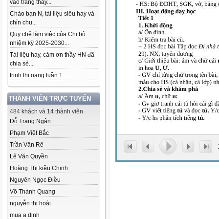
vào trang thầy...
Chào bạn N, tài liệu siêu hay và
chỉn chu...
Quy chế làm việc của Chi bộ
nhiệm kỳ 2025-2030...
Tài liệu hay, cảm ơn thầy HN đã
chia sẻ....
trinh thi oang tuần 1 ...
THÀNH VIÊN TRỰC TUYẾN
484 khách và 14 thành viên
Đỗ Trang Ngân
Phạm Việt Bắc
Trần Văn Rê
Lê Văn Quyền
Hoàng Thị kiều Chinh
Nguyên Ngọc Điều
Võ Thành Quang
nguyễn thị hoài
mua a dinh