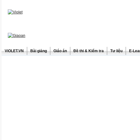
ViOLET.VN
Bài giảng
Giáo án
Đề thi & Kiểm tra
Tư liệu
E-Lea