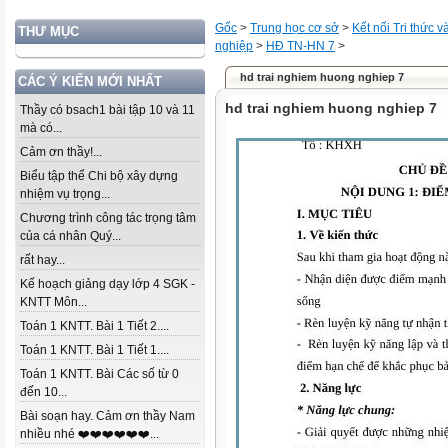
Gốc
>
Trung học cơ sở
>
Kết nối Tri thức 
THƯ MỤC
nghiệp
>
HĐ TN-HN 7
>
hd trai nghiem huong nghiep 7
CÁC Ý KIẾN MỚI NHẤT
hd trai nghiem huong nghiep 7
Thầy có bsach1 bài tập 10 và 11
mà có...
Cảm ơn thầy!...
Biểu tập thể Chi bộ xây dựng
nhiệm vụ trọng...
Chương trình công tác trọng tâm
của cá nhân Quý...
rất hay...
Kế hoạch giảng dạy lớp 4 SGK -
KNTT Môn...
Toán 1 KNTT. Bài 1 Tiết 2....
Toán 1 KNTT. Bài 1 Tiết 1....
Toán 1 KNTT. Bài Các số từ 0
đến 10...
Bài soạn hay. Cảm ơn thầy Nam
nhiều nhé ❤️❤️❤️❤️❤️❤️...