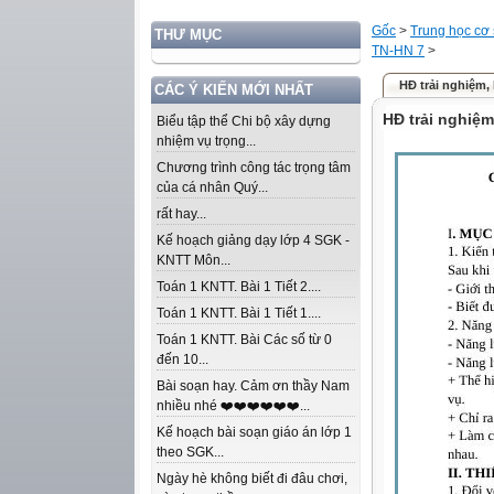
Gốc
>
Trung học cơ
THƯ MỤC
TN-HN 7
>
HĐ trải nghiệm,
CÁC Ý KIẾN MỚI NHẤT
HĐ trải nghiệ
Biểu tập thể Chi bộ xây dựng
nhiệm vụ trọng...
Chương trình công tác trọng tâm
của cá nhân Quý...
rất hay...
Kế hoạch giảng dạy lớp 4 SGK -
KNTT Môn...
Toán 1 KNTT. Bài 1 Tiết 2....
Toán 1 KNTT. Bài 1 Tiết 1....
Toán 1 KNTT. Bài Các số từ 0
đến 10...
Bài soạn hay. Cảm ơn thầy Nam
nhiều nhé ❤️❤️❤️❤️❤️❤️...
Kế hoạch bài soạn giáo án lớp 1
theo SGK...
Ngày hè không biết đi đâu chơi,