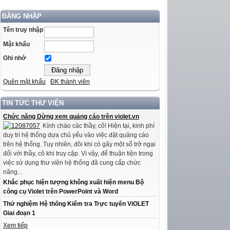
ĐĂNG NHẬP
Tên truy nhập
Mật khẩu
Ghi nhớ
Quên mật khẩu
ĐK thành viên
TIN TỨC THƯ VIỆN
Chức năng Dừng xem quảng cáo trên violet.vn
Kính chào các thầy, cô! Hiện tại, kinh phí
duy trì hệ thống dựa chủ yếu vào việc đặt quảng cáo
trên hệ thống. Tuy nhiên, đôi khi có gây một số trở ngại
đối với thầy, cô khi truy cập. Vì vậy, để thuận tiện trong
việc sử dụng thư viện hệ thống đã cung cấp chức
năng...
Khắc phục hiện tượng không xuất hiện menu Bộ
công cụ Violet trên PowerPoint và Word
Thử nghiệm Hệ thống Kiểm tra Trực tuyến ViOLET
Giai đoạn 1
Xem tiếp