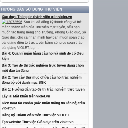
HƯỚNG DẪN SỬ DỤNG THƯ VIỆN
Xác thực Thông tin thành viên trên violet.vn
Sau khi đã đăng ký thành công và trở
thành thành viên của Thư viện trực tuyến, nếu bạn
muốn tạo trang riêng cho Trường, Phòng Giáo dục, Sở
Giáo dục, cho cá nhân mình hay bạn muốn soạn thảo
bài giảng điện tử trực tuyến bằng công cụ soạn thảo
bài giảng ViOLET, bạn...
Bài 4: Quản lí ngân hàng câu hỏi và sinh đề có điều
kiện
Bài 3: Tạo đề thi trắc nghiệm trực tuyến dạng chọn
một đáp án đúng
Bài 2: Tạo cây thư mục chứa câu hỏi trắc nghiệm
đồng bộ với danh mục SGK
Bài 1: Hướng dẫn tạo đề thi trắc nghiệm trực tuyến
Lấy lại Mật khẩu trên violet.vn
Kích hoạt tài khoản (Xác nhận thông tin liên hệ) trên
violet.vn
Đăng ký Thành viên trên Thư viện ViOLET
Tạo website Thư viện Giáo dục trên violet.vn