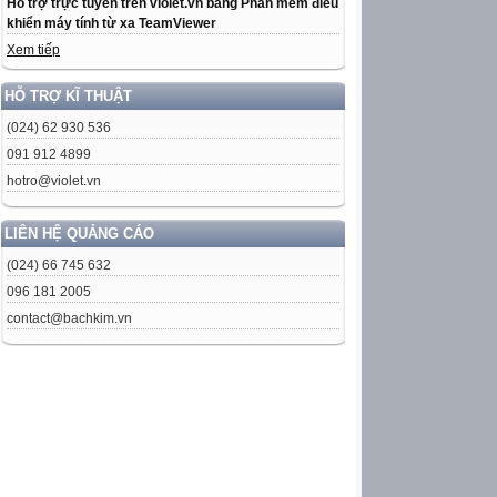
Hỗ trợ trực tuyến trên violet.vn bằng Phần mềm điều
khiển máy tính từ xa TeamViewer
Xem tiếp
HỖ TRỢ KĨ THUẬT
(024) 62 930 536
091 912 4899
hotro@violet.vn
LIÊN HỆ QUẢNG CÁO
(024) 66 745 632
096 181 2005
contact@bachkim.vn