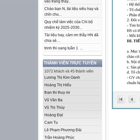
vào trang thầy...
Chào bạn N, tài liệu siêu hay và
chỉn chu...
Quy chế làm việc của Chi bộ
nhiệm kỳ 2025-2030...
Tài liệu hay, cảm ơn thầy HN đã
chia sẻ....
trinh thi oang tuần 1 ...
THÀNH VIÊN TRỰC TUYẾN
1072 khách và 45 thành viên
Lương Thị Kim Oanh
Hoàng Thị Hiếu
than thi thuy mi
Vũ Văn Ba
Vũ Thị Thúy
Hoàng Đạt
Cam Tu
Lê Phạm Phương Đài
Trần Hoàng Phúc