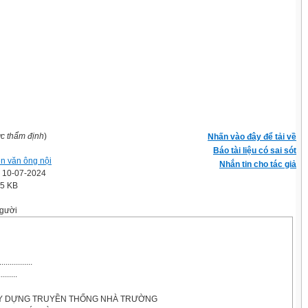
ợc thẩm định
)
Nhấn vào đây để tải về
Báo tài liệu có sai sót
n văn ông nội
Nhắn tin cho tác giả
' 10-07-2024
.5 KB
gười
.............
.......
ÂY DỰNG TRUYỀN THỐNG NHÀ TRƯỜNG