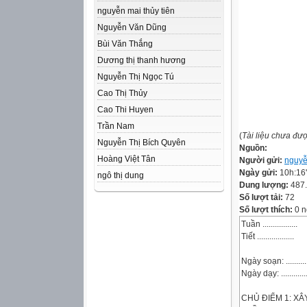
nguyễn mai thủy tiên
Nguyễn Văn Dũng
Bùi Văn Thắng
Dương thị thanh hương
Nguyễn Thị Ngọc Tú
Cao Thị Thủy
Cao Thi Huyen
Trần Nam
(
Tài liệu chưa đư
Nguyễn Thị Bích Quyên
Nguồn:
Hoàng Việt Tân
Người gửi:
nguyễ
Ngày gửi:
10h:16
ngô thị dung
Dung lượng:
487
Số lượt tải:
72
Số lượt thích:
0 n
Tuần .................
Tiết ..................
Ngày soạn: .............
Ngày dạy: ..............
CHỦ ĐIỂM 1: X