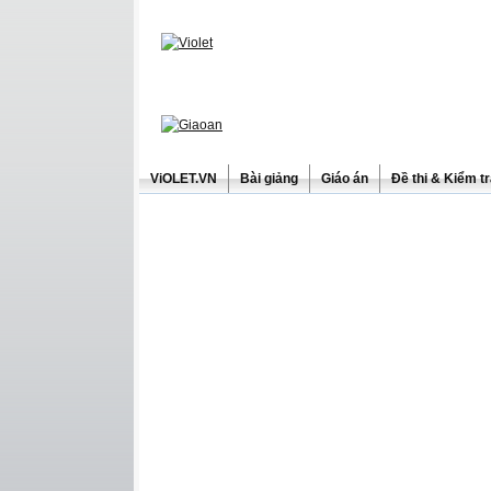
ViOLET.VN
Bài giảng
Giáo án
Đề thi & Kiểm t