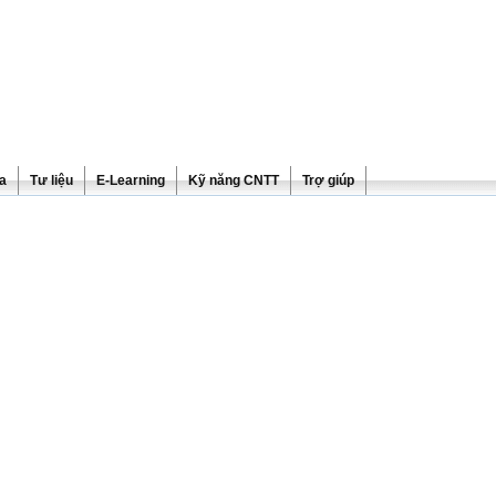
ra
Tư liệu
E-Learning
Kỹ năng CNTT
Trợ giúp