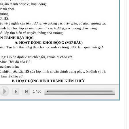
1
/
50