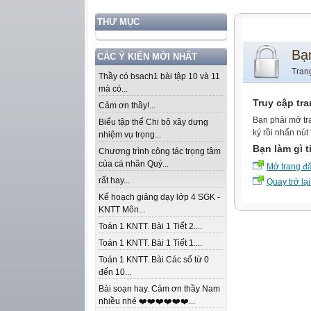
THƯ MỤC
Bạ
CÁC Ý KIẾN MỚI NHẤT
Tran
Thầy có bsach1 bài tập 10 và 11
mà có...
Truy cập tr
Cảm ơn thầy!...
Bạn phải mở tr
Biểu tập thể Chi bộ xây dựng
ký rồi nhấn nút
nhiệm vụ trọng...
Bạn làm gì t
Chương trình công tác trọng tâm
của cá nhân Quý...
Mở trang đ
rất hay...
Quay trở lại
Kế hoạch giảng dạy lớp 4 SGK -
KNTT Môn...
Toán 1 KNTT. Bài 1 Tiết 2....
Toán 1 KNTT. Bài 1 Tiết 1....
Toán 1 KNTT. Bài Các số từ 0
đến 10...
Bài soạn hay. Cảm ơn thầy Nam
nhiều nhé ❤️❤️❤️❤️❤️❤️...