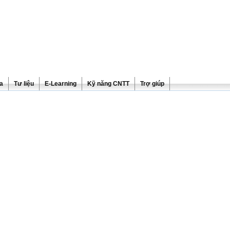
ra
Tư liệu
E-Learning
Kỹ năng CNTT
Trợ giúp