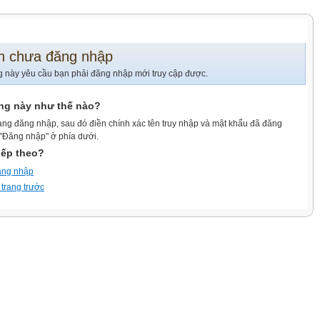
n chưa đăng nhập
g này yêu cầu bạn phải đăng nhập mới truy cập được.
ang này như thế nào?
ang đăng nhập, sau đó điền chính xác tên truy nhập và mật khẩu đã đăng
 "Đăng nhập" ở phía dưới.
iếp theo?
ăng nhập
 trang trước