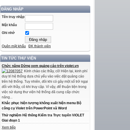
ĐĂNG NHẬP
Tên truy nhập
Mật khẩu
Ghi nhớ
Quên mật khẩu
ĐK thành viên
TIN TỨC THƯ VIỆN
Chức năng Dừng xem quảng cáo trên violet.vn
Kính chào các thầy, cô! Hiện tại, kinh phí
duy trì hệ thống dựa chủ yếu vào việc đặt quảng cáo
trên hệ thống. Tuy nhiên, đôi khi có gây một số trở ngại
đối với thầy, cô khi truy cập. Vì vậy, để thuận tiện trong
việc sử dụng thư viện hệ thống đã cung cấp chức
năng...
Khắc phục hiện tượng không xuất hiện menu Bộ
công cụ Violet trên PowerPoint và Word
Thử nghiệm Hệ thống Kiểm tra Trực tuyến ViOLET
Giai đoạn 1
Xem tiếp