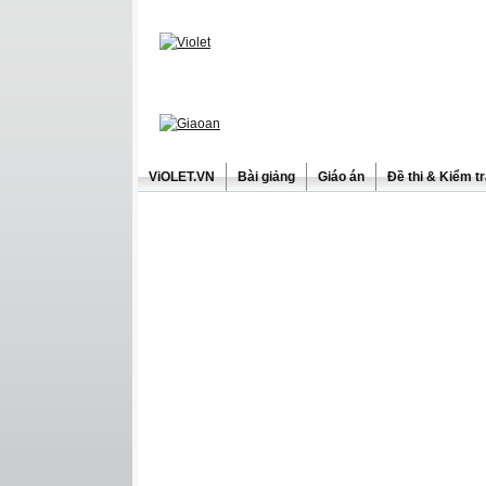
ViOLET.VN
Bài giảng
Giáo án
Đề thi & Kiểm t