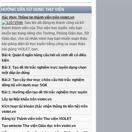
HƯỚNG DẪN SỬ DỤNG THƯ VIỆN
Xác thực Thông tin thành viên trên violet.vn
Sau khi đã đăng ký thành công và trở
thành thành viên của Thư viện trực tuyến, nếu bạn
muốn tạo trang riêng cho Trường, Phòng Giáo dục, Sở
Giáo dục, cho cá nhân mình hay bạn muốn soạn thảo
bài giảng điện tử trực tuyến bằng công cụ soạn thảo
bài giảng ViOLET, bạn...
Bài 4: Quản lí ngân hàng câu hỏi và sinh đề có điều
kiện
Bài 3: Tạo đề thi trắc nghiệm trực tuyến dạng chọn
một đáp án đúng
Bài 2: Tạo cây thư mục chứa câu hỏi trắc nghiệm
đồng bộ với danh mục SGK
Bài 1: Hướng dẫn tạo đề thi trắc nghiệm trực tuyến
Lấy lại Mật khẩu trên violet.vn
Kích hoạt tài khoản (Xác nhận thông tin liên hệ) trên
violet.vn
Đăng ký Thành viên trên Thư viện ViOLET
Tạo website Thư viện Giáo dục trên violet.vn