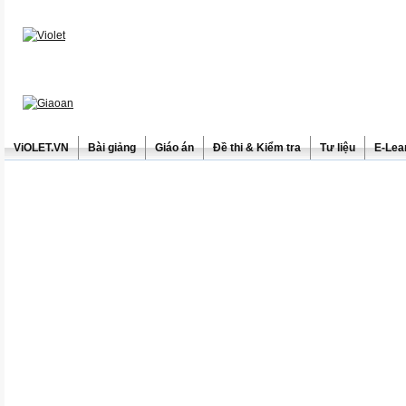
ViOLET.VN
Bài giảng
Giáo án
Đề thi & Kiểm tra
Tư liệu
E-Lea