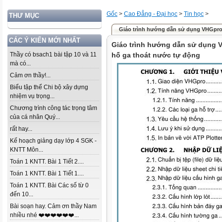
Gốc
>
Cao Đẳng - Đại học
>
Tin học
>
THƯ MỤC
Giáo trình hướng dẫn sử dụng VHGpro 
CÁC Ý KIẾN MỚI NHẤT
Giáo trình hướng dẫn sử dụng V
Thầy có bsach1 bài tập 10 và 11
hố ga thoát nước tự động
mà có...
Cảm ơn thầy!...
Biểu tập thể Chi bộ xây dựng
nhiệm vụ trọng...
Chương trình công tác trọng tâm
của cá nhân Quý...
rất hay...
Kế hoạch giảng dạy lớp 4 SGK -
KNTT Môn...
Toán 1 KNTT. Bài 1 Tiết 2....
Toán 1 KNTT. Bài 1 Tiết 1....
Toán 1 KNTT. Bài Các số từ 0
đến 10...
Bài soạn hay. Cảm ơn thầy Nam
nhiều nhé ❤️❤️❤️❤️❤️❤️...