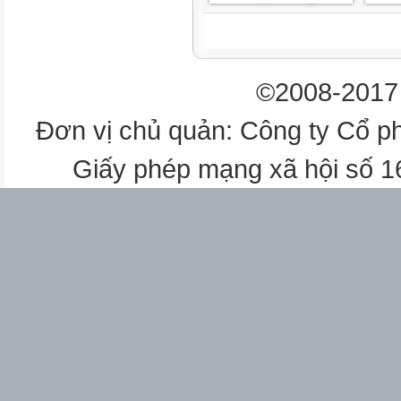
VHGpro 3.2 - ©2023-2025 Ngu
0.9.8.7.6.0.6.2.9.2
1
©2008-2017 
VHGpro 3.2
Đơn vị chủ quản: Công ty Cổ p
CHƯƠNG 3.
Giấy phép mạng xã hội số 
VẼ HỐ GA TRONG AUTOCAD ...........
Kích hoạt và chạy VHGpro .................
Chọn và vẽ ga .................................
Sử dụng các tuỳ chọn khi vẽ ga...........
3.3.1. Tuỳ chọn vẽ và xuất tệp chiết tí
3.3.2. Tuỳ chọn tỷ lệ bản vẽ ...............
3.3.3. Tuỳ chọn sắp xếp bản vẽ ...........
3.3.4. Các tuỳ chọn khác ...................
CHƯƠNG 4.