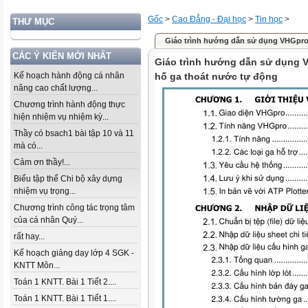
Gốc
>
Cao Đẳng - Đại học
>
Tin học
>
THƯ MỤC
Giáo trình hướng dẫn sử dụng VHGpro 
CÁC Ý KIẾN MỚI NHẤT
Giáo trình hướng dẫn sử dụng V
Kế hoạch hành động cá nhân
hố ga thoát nước tự động
nâng cao chất lượng...
Chương trình hành động thực
hiện nhiệm vụ nhiệm kỳ...
Thầy có bsach1 bài tập 10 và 11
mà có...
Cảm ơn thầy!...
Biểu tập thể Chi bộ xây dựng
nhiệm vụ trọng...
Chương trình công tác trọng tâm
của cá nhân Quý...
rất hay...
Kế hoạch giảng dạy lớp 4 SGK -
KNTT Môn...
Toán 1 KNTT. Bài 1 Tiết 2....
Toán 1 KNTT. Bài 1 Tiết 1....