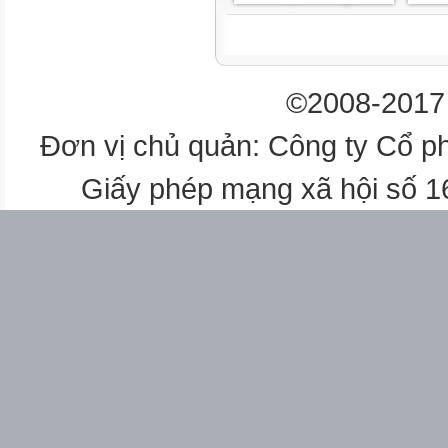
VHGpro 3.2 - ©2023-2025 Ngu
0.9.8.7.6.0.6.2.9.2
1
©2008-2017 
VHGpro 3.2
Đơn vị chủ quản: Công ty Cổ p
CHƯƠNG 3.
Giấy phép mạng xã hội số 
VẼ HỐ GA TRONG AUTOCAD ...........
Kích hoạt và chạy VHGpro .................
Chọn và vẽ ga .................................
Sử dụng các tuỳ chọn khi vẽ ga...........
3.3.1. Tuỳ chọn vẽ và xuất tệp chiết tí
3.3.2. Tuỳ chọn tỷ lệ bản vẽ ...............
3.3.3. Tuỳ chọn sắp xếp bản vẽ ...........
3.3.4. Các tuỳ chọn khác ...................
CHƯƠNG 4.