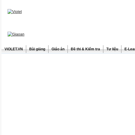
ViOLET.VN
Bài giảng
Giáo án
Đề thi & Kiểm tra
Tư liệu
E-Lea