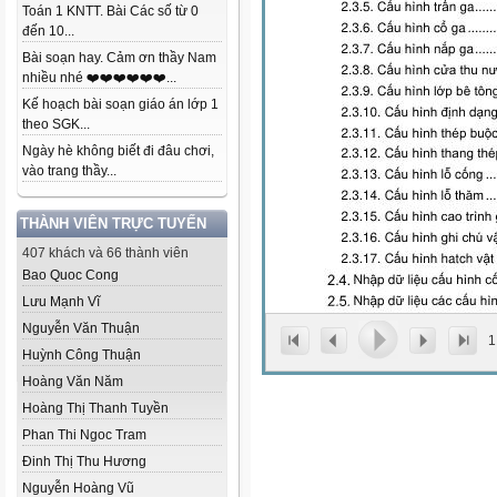
Toán 1 KNTT. Bài Các số từ 0
đến 10...
Bài soạn hay. Cảm ơn thầy Nam
nhiều nhé ❤️❤️❤️❤️❤️❤️...
Kế hoạch bài soạn giáo án lớp 1
theo SGK...
Ngày hè không biết đi đâu chơi,
vào trang thầy...
THÀNH VIÊN TRỰC TUYẾN
407 khách và 66 thành viên
Bao Quoc Cong
Lưu Mạnh Vĩ
Nguyễn Văn Thuận
1
Huỳnh Công Thuận
Hoàng Văn Năm
Hoàng Thị Thanh Tuyền
Phan Thi Ngoc Tram
Đinh Thị Thu Hương
Nguyễn Hoàng Vũ