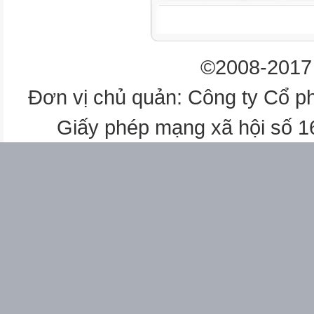
Giao tiếp toán học
©2008-2017 
-
Đơn vị chủ quản: Công ty Cổ p
Giải quyết vấn đề toán học.
Giấy phép mạng xã hội số 
3. Phẩm chất
-
Tích cực thực hiện nhiệm vụ k
-
Có tinh thần trách nhiệm trong
-