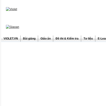
ViOLET.VN
Bài giảng
Giáo án
Đề thi & Kiểm tra
Tư liệu
E-Lea