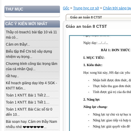
Gốc
>
Trung học cơ sở
>
Chân trời sáng tạ
THƯ MỤC
Giáo an toán 8 CTST
CÁC Ý KIẾN MỚI NHẤT
Giáo an toán 8 CTST
Thầy có bsach1 bài tập 10 và 11
mà có...
Cảm ơn thầy!...
Biểu tập thể Chi bộ xây dựng
nhiệm vụ trọng...
Chương trình công tác trọng tâm
của cá nhân Quý...
rất hay...
Kế hoạch giảng dạy lớp 4 SGK -
KNTT Môn...
Toán 1 KNTT. Bài 1 Tiết 2....
Toán 1 KNTT. Bài 1 Tiết 1....
Toán 1 KNTT. Bài Các số từ 0
đến 10...
Bài soạn hay. Cảm ơn thầy Nam
nhiều nhé ❤️❤️❤️❤️❤️❤️...