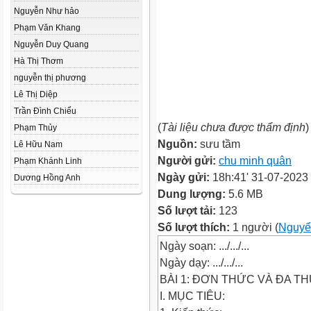
Nguyễn Như hảo
Phạm Văn Khang
Nguyễn Duy Quang
Hà Thị Thơm
nguyễn thị phương
Lê Thị Diệp
Trần Đình Chiểu
(
Tài liệu chưa được thẩm định
)
Phạm Thủy
Nguồn:
sưu tầm
Lê Hữu Nam
Người gửi:
chu minh quân
Phạm Khánh Linh
Ngày gửi:
18h:41' 31-07-2023
Dương Hồng Anh
Dung lượng:
5.6 MB
Số lượt tải:
123
Số lượt thích:
1 người (
Nguyể
Ngày soạn: .../.../...
Ngày dạy: .../.../...
BÀI 1: ĐƠN THỨC VÀ ĐA THỨ
I. MỤC TIÊU: