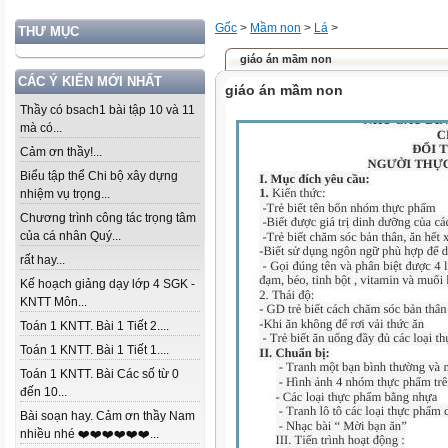
Gốc
>
Mầm non
>
Lá
>
THƯ MỤC
giáo án mầm non
CÁC Ý KIẾN MỚI NHẤT
giáo án mầm non
Thầy có bsach1 bài tập 10 và 11
mà có...
Cảm ơn thầy!...
Biểu tập thể Chi bộ xây dựng
nhiệm vụ trọng...
Chương trình công tác trọng tâm
của cá nhân Quý...
rất hay...
Kế hoạch giảng dạy lớp 4 SGK -
KNTT Môn...
Toán 1 KNTT. Bài 1 Tiết 2....
Toán 1 KNTT. Bài 1 Tiết 1....
Toán 1 KNTT. Bài Các số từ 0
đến 10...
Bài soạn hay. Cảm ơn thầy Nam
nhiều nhé ❤️❤️❤️❤️❤️❤️...