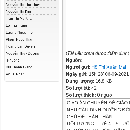
Nguyễn Thị Thu Thủy
Nguyễn Thị Kim
Trần Thị Mỹ Khanh
Lê Thu Trang
Lương Ngọc Thư
Phạm Ngọc Thái
Hoàng Lan Duyên
(
Tài liệu chưa được thẩm định
)
Nguyễn Thùy Dương
Nguồn:
lê huong
Người gửi:
Hồ Thị Xuân Mai
Bùi Thanh Giang
Ngày gửi:
15h:28' 06-09-2021
Võ Trí Nhân
Dung lượng:
16.8 KB
Số lượt tải:
42
Số lượt thích:
0 người
GIÁO ÁN CHUYÊN ĐÈ GIÁO
NHU CẦU DINH DƯỠNG ĐỐI
CHỦ ĐỀ : BẢN THÂN
ĐỐI TƯỢNG : TRẺ 4 – 5 TUỔ