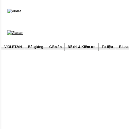
ViOLET.VN
Bài giảng
Giáo án
Đề thi & Kiểm tra
Tư liệu
E-Lea