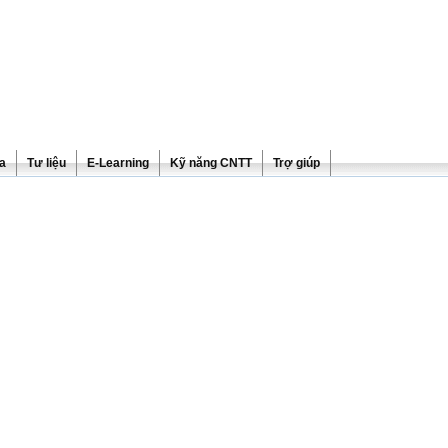
ra
Tư liệu
E-Learning
Kỹ năng CNTT
Trợ giúp