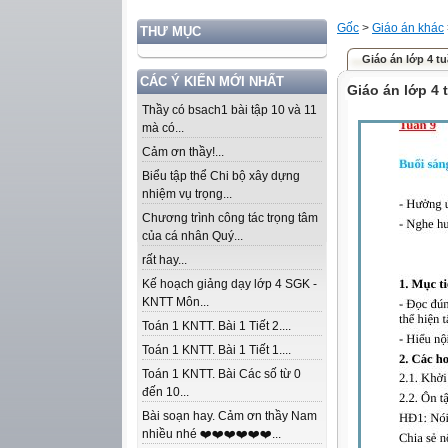
Gốc
>
Giáo án khác
THƯ MỤC
Giáo án lớp 4 tu
CÁC Ý KIẾN MỚI NHẤT
Giáo án lớp 4 
Thầy có bsach1 bài tập 10 và 11
mà có...
Cảm ơn thầy!...
Biểu tập thể Chi bộ xây dựng
nhiệm vụ trọng...
Chương trình công tác trọng tâm
của cá nhân Quý...
rất hay...
Kế hoạch giảng dạy lớp 4 SGK -
KNTT Môn...
Toán 1 KNTT. Bài 1 Tiết 2....
Toán 1 KNTT. Bài 1 Tiết 1....
Toán 1 KNTT. Bài Các số từ 0
đến 10...
Bài soạn hay. Cảm ơn thầy Nam
nhiều nhé ❤️❤️❤️❤️❤️❤️...