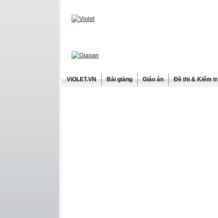
ViOLET.VN
Bài giảng
Giáo án
Đề thi & Kiểm t