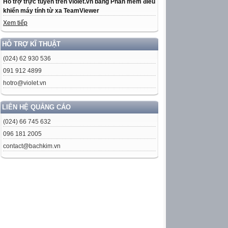
Hỗ trợ trực tuyến trên violet.vn bằng Phần mềm điều
khiển máy tính từ xa TeamViewer
Xem tiếp
HỖ TRỢ KĨ THUẬT
(024) 62 930 536
091 912 4899
hotro@violet.vn
LIÊN HỆ QUẢNG CÁO
(024) 66 745 632
096 181 2005
contact@bachkim.vn