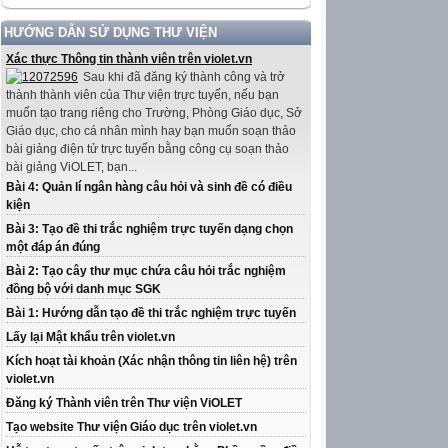
HƯỚNG DẪN SỬ DỤNG THƯ VIỆN
Xác thực Thông tin thành viên trên violet.vn
Sau khi đã đăng ký thành công và trở
thành thành viên của Thư viện trực tuyến, nếu bạn
muốn tạo trang riêng cho Trường, Phòng Giáo dục, Sở
Giáo dục, cho cá nhân mình hay bạn muốn soạn thảo
bài giảng điện tử trực tuyến bằng công cụ soạn thảo
bài giảng ViOLET, bạn...
Bài 4: Quản lí ngân hàng câu hỏi và sinh đề có điều
kiện
Bài 3: Tạo đề thi trắc nghiệm trực tuyến dạng chọn
một đáp án đúng
Bài 2: Tạo cây thư mục chứa câu hỏi trắc nghiệm
đồng bộ với danh mục SGK
Bài 1: Hướng dẫn tạo đề thi trắc nghiệm trực tuyến
Lấy lại Mật khẩu trên violet.vn
Kích hoạt tài khoản (Xác nhận thông tin liên hệ) trên
violet.vn
Đăng ký Thành viên trên Thư viện ViOLET
Tạo website Thư viện Giáo dục trên violet.vn