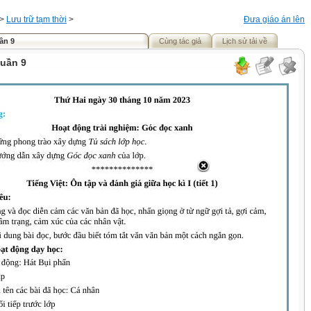
>
Lưu trữ tạm thời
>
Đưa giáo án lên
ần 9
Cùng tác giả
Lịch sử tải về
tuần 9