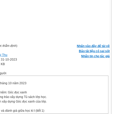
ợc thẩm định
)
Nhấn vào đây để tải về
Báo tài liệu có sai sót
hị Thu
Nhắn tin cho tác giả
' 31-10-2023
7 KB
gười
 tháng 10 năm 2023
ghiệm: Góc đọc xanh
g trào xây dựng Tủ sách lớp học.
 xây dựng Góc đọc xanh của lớp.
 và đánh giá giữa học kì I (tiết 1)