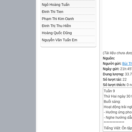
Ngô Hoàng Tuấn
Đinh Thi Tien
Phạm Thi Kim Oanh
Đinh Thị Thu Hiền
Hoàng Quốc Dũng
Nguyễn Văn Tuấn Em
(
Tài liệu chưa đư
Nguồn:
Người gửi:
Bùi T
Ngày gửi:
21h:45
Dung lượng:
33.
Số lượt tải:
22
Số lượt thích:
0 n
Tuần 9
Thứ Hai ngày 30
Buổi sáng:
Hoạt động trải n
- Hưởng ứng phon
- Nghe hướng dẫn
**************
Tiếng Việt: Ôn tập