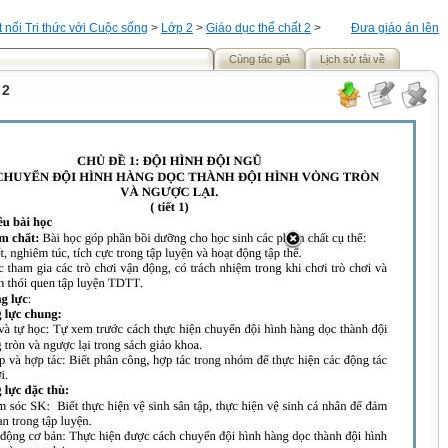
t nối Tri thức với Cuộc sống
>
Lớp 2
>
Giáo dục thể chất 2
>
Đưa giáo án lên
Cùng tác giả
Lịch sử tải về
 2