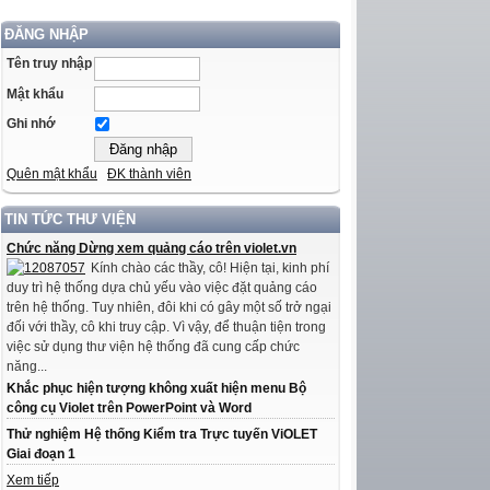
ĐĂNG NHẬP
Tên truy nhập
Mật khẩu
Ghi nhớ
Quên mật khẩu
ĐK thành viên
TIN TỨC THƯ VIỆN
Chức năng Dừng xem quảng cáo trên violet.vn
Kính chào các thầy, cô! Hiện tại, kinh phí
duy trì hệ thống dựa chủ yếu vào việc đặt quảng cáo
trên hệ thống. Tuy nhiên, đôi khi có gây một số trở ngại
đối với thầy, cô khi truy cập. Vì vậy, để thuận tiện trong
việc sử dụng thư viện hệ thống đã cung cấp chức
năng...
Khắc phục hiện tượng không xuất hiện menu Bộ
công cụ Violet trên PowerPoint và Word
Thử nghiệm Hệ thống Kiểm tra Trực tuyến ViOLET
Giai đoạn 1
Xem tiếp