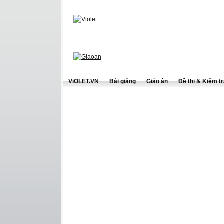
ViOLET.VN
Bài giảng
Giáo án
Đề thi & Kiểm t