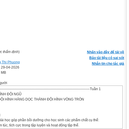
ợc thẩm định
)
Nhấn vào đây để tải về
Báo tài liệu có sai sót
 Thi Phuong
Nhắn tin cho tác giả
' 29-04-2026
8 MB
gười
-------------------------------------------------------------------------------Tuần 1
HÌNH ĐỘI NGŨ
 ĐỘI HÌNH HÀNG DỌC THÀNH ĐỘI HÌNH VÒNG TRÒN
c
Bài học góp phần bồi dưỡng cho học sinh các phẩm chất cụ thể:
 túc, tích cực trong tập luyện và hoạt động tập thể.