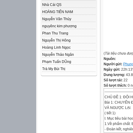
Nhà Cái QS
HOÀNG TIẾN NAM
Nguyễn Văn Thủy
nguyênc kim phượng
Phan Thu Trang
Nguyễn Thị Hông
Hoàng Linh Ngọc
(
Tài liệu chưa đư
Nguyễn Thảo Ngân
Nguồn:
Phạm Tuấn DŨng
Người gửi:
Phung
Trà My Bùi Thị
Ngày gửi:
22h:13
Dung lượng:
43.
Số lượt tải:
22
Số lượt thích:
0 n
-----------------------
CHỦ ĐỀ 1: ĐỘI 
Bài 1: CHUYỂN
VÀ NGƯỢC LẠI.
( tiết 1)
I. Mục tiêu bài họ
1.Về phẩm chất: 
- Đoàn kết, nghiêm