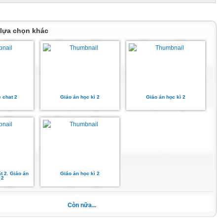
 học
chức và yêu cầu
 lựa chọn khác
-------------------------------------------------------------------------------
--------------------------------------------------------------------------------I. Phần mở đầu
e chat 2
Giáo án học kì 2
Giáo án học kì 2
cổ
eo
t 2. Giáo án
Giáo án học kì 2
 2
h
ội
Còn nữa...