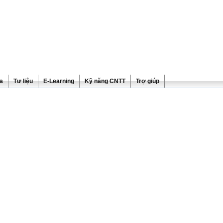
ra
Tư liệu
E-Learning
Kỹ năng CNTT
Trợ giúp