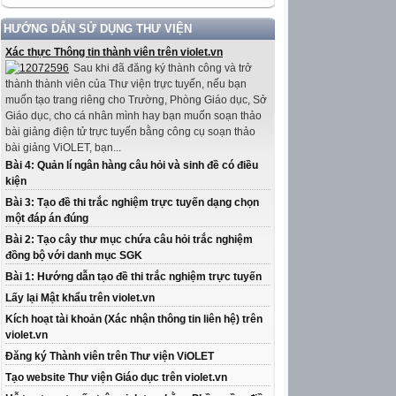
HƯỚNG DẪN SỬ DỤNG THƯ VIỆN
Xác thực Thông tin thành viên trên violet.vn
Sau khi đã đăng ký thành công và trở
thành thành viên của Thư viện trực tuyến, nếu bạn
muốn tạo trang riêng cho Trường, Phòng Giáo dục, Sở
Giáo dục, cho cá nhân mình hay bạn muốn soạn thảo
bài giảng điện tử trực tuyến bằng công cụ soạn thảo
bài giảng ViOLET, bạn...
Bài 4: Quản lí ngân hàng câu hỏi và sinh đề có điều
kiện
Bài 3: Tạo đề thi trắc nghiệm trực tuyến dạng chọn
một đáp án đúng
Bài 2: Tạo cây thư mục chứa câu hỏi trắc nghiệm
đồng bộ với danh mục SGK
Bài 1: Hướng dẫn tạo đề thi trắc nghiệm trực tuyến
Lấy lại Mật khẩu trên violet.vn
Kích hoạt tài khoản (Xác nhận thông tin liên hệ) trên
violet.vn
Đăng ký Thành viên trên Thư viện ViOLET
Tạo website Thư viện Giáo dục trên violet.vn