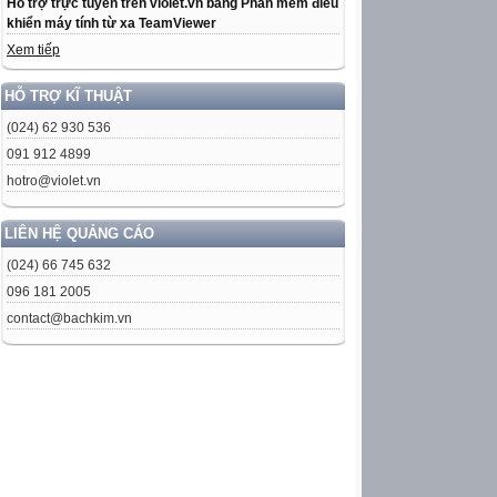
Hỗ trợ trực tuyến trên violet.vn bằng Phần mềm điều
khiển máy tính từ xa TeamViewer
Xem tiếp
HỖ TRỢ KĨ THUẬT
(024) 62 930 536
091 912 4899
hotro@violet.vn
LIÊN HỆ QUẢNG CÁO
(024) 66 745 632
096 181 2005
contact@bachkim.vn