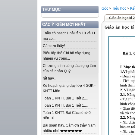
Gốc
>
Tiểu học
>
Kế
THƯ MỤC
Giáo án học kì 2
CÁC Ý KIẾN MỚI NHẤT
Giáo án học kì
Thầy có bsach1 bài tập 10 và 11
mà có...
Cảm ơn thầy!...
Biểu tập thể Chi bộ xây dựng
nhiệm vụ trọng...
Chương trình công tác trọng tâm
của cá nhân Quý...
rất hay...
Kế hoạch giảng dạy lớp 4 SGK -
KNTT Môn...
Toán 1 KNTT. Bài 1 Tiết 2....
Toán 1 KNTT. Bài 1 Tiết 1....
Toán 1 KNTT. Bài Các số từ 0
đến 10...
Bài soạn hay. Cảm ơn thầy Nam
nhiều nhé ❤️❤️❤️❤️❤️❤️...