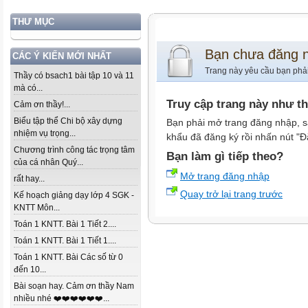
THƯ MỤC
Bạn chưa đăng 
CÁC Ý KIẾN MỚI NHẤT
Trang này yêu cầu bạn phả
Thầy có bsach1 bài tập 10 và 11
mà có...
Truy cập trang này như t
Cảm ơn thầy!...
Biểu tập thể Chi bộ xây dựng
Bạn phải mở trang đăng nhập, s
nhiệm vụ trọng...
khẩu đã đăng ký rồi nhấn nút "Đ
Chương trình công tác trọng tâm
Bạn làm gì tiếp theo?
của cá nhân Quý...
Mở trang đăng nhập
rất hay...
Quay trở lại trang trước
Kế hoạch giảng dạy lớp 4 SGK -
KNTT Môn...
Toán 1 KNTT. Bài 1 Tiết 2....
Toán 1 KNTT. Bài 1 Tiết 1....
Toán 1 KNTT. Bài Các số từ 0
đến 10...
Bài soạn hay. Cảm ơn thầy Nam
nhiều nhé ❤️❤️❤️❤️❤️❤️...