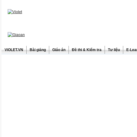
ViOLET.VN
Bài giảng
Giáo án
Đề thi & Kiểm tra
Tư liệu
E-Lea