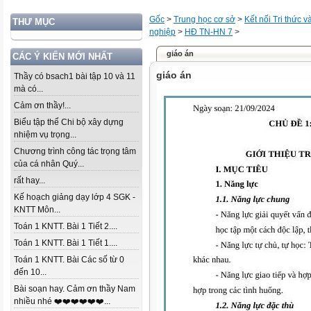
Gốc
>
Trung học cơ sở
>
Kết nối Tri thức 
THƯ MỤC
nghiệp
>
HĐ TN-HN 7
>
giáo án
CÁC Ý KIẾN MỚI NHẤT
giáo án
Thầy có bsach1 bài tập 10 và 11
mà có...
Cảm ơn thầy!...
Biểu tập thể Chi bộ xây dựng
nhiệm vụ trọng...
Chương trình công tác trọng tâm
của cá nhân Quý...
rất hay...
Kế hoạch giảng dạy lớp 4 SGK -
KNTT Môn...
Toán 1 KNTT. Bài 1 Tiết 2....
Toán 1 KNTT. Bài 1 Tiết 1....
Toán 1 KNTT. Bài Các số từ 0
đến 10...
Bài soạn hay. Cảm ơn thầy Nam
nhiều nhé ❤️❤️❤️❤️❤️❤️...