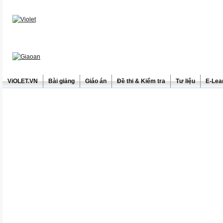
ViOLET.VN
Bài giảng
Giáo án
Đề thi & Kiểm tra
Tư liệu
E-Lea