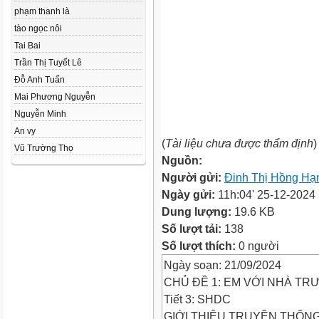
phạm thanh là
tào ngọc nôi
Tai Bai
Trần Thị Tuyết Lê
Đỗ Anh Tuấn
Mai Phương Nguyễn
Nguyễn Minh
An vy
(
Tài liệu chưa được thẩm định
)
Vũ Trường Thọ
Nguồn:
Người gửi:
Đinh Thị Hồng Hạ
Ngày gửi:
11h:04' 25-12-2024
Dung lượng:
19.6 KB
Số lượt tải:
138
Số lượt thích:
0 người
Ngày soạn: 21/09/2024
CHỦ ĐỀ 1: EM VỚI NHÀ T
Tiết 3: SHDC
GIỚI THIỆU TRUYỀN THỐ